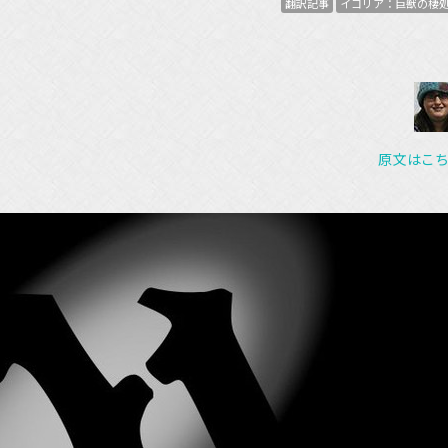
翻訳記事
イコリア：巨獣の棲
原文はこ