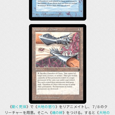
《
動く死体
》で《
大地の怒り
》をリアニメイトし、７/８のク
リーチャーを用意。そこへ《
魂の絆
》をつける。すると《
大地の