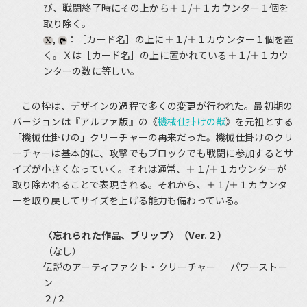
び、戦闘終了時にその上から＋１/＋１カウンター１個を
取り除く。
,
：［カード名］の上に＋１/＋１カウンター１個を置
く。Ｘは［カード名］の上に置かれている＋１/＋１カウ
ンターの数に等しい。
この枠は、デザインの過程で多くの変更が行われた。最初期の
バージョンは『アルファ版』の《
機械仕掛けの獣
》を元祖とする
「機械仕掛けの」クリーチャーの再来だった。機械仕掛けのクリ
ーチャーは基本的に、攻撃でもブロックでも戦闘に参加するとサ
イズが小さくなっていく。それは通常、＋１/＋１カウンターが
取り除かれることで表現される。それから、＋１/＋１カウンタ
ーを取り戻してサイズを上げる能力も備わっている。
〈忘れられた作品、ブリップ〉（Ver.２）
（なし）
伝説のアーティファクト・クリーチャー ― パワーストー
ン
２/２