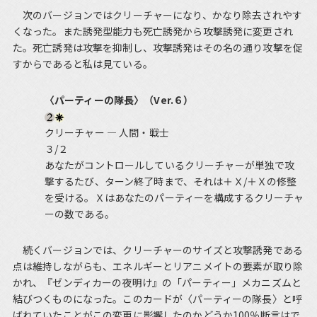
次のバージョンではクリーチャーになり、かなり除去されやす
くなった。また誘発型能力も死亡誘発から攻撃誘発に変更され
た。死亡誘発は攻撃を抑制し、攻撃誘発はその名の通り攻撃を促
すからであると私は見ている。
〈パーティーの隊長〉（Ver.６）
クリーチャー ― 人間・戦士
３/２
あなたがコントロールしているクリーチャーが単独で攻
撃するたび、ターン終了時まで、それは＋Ｘ/＋Ｘの修整
を受ける。Ｘはあなたのパーティーを構成するクリーチャ
ーの数である。
続くバージョンでは、クリーチャーのサイズと攻撃誘発である
点は維持しながらも、エネルギーとリアニメイトの要素が取り除
かれ、『ゼンディカーの夜明け』の「パーティー」メカニズムと
結びつくものになった。このカードが〈パーティーの隊長〉と呼
ばれていたことがこの変更に影響したのかどうか100％断言はで