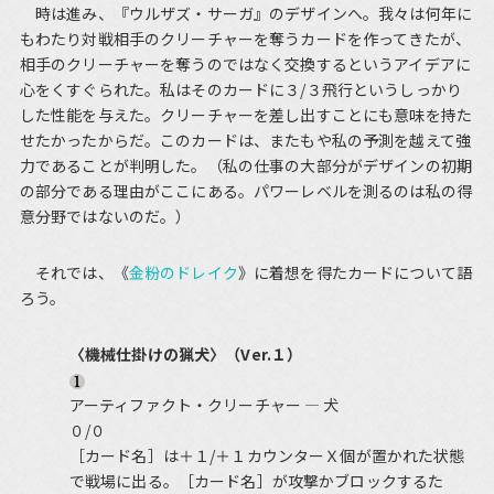
時は進み、『ウルザズ・サーガ』のデザインへ。我々は何年に
もわたり対戦相手のクリーチャーを奪うカードを作ってきたが、
相手のクリーチャーを奪うのではなく交換するというアイデアに
心をくすぐられた。私はそのカードに３/３飛行というしっかり
した性能を与えた。クリーチャーを差し出すことにも意味を持た
せたかったからだ。このカードは、またもや私の予測を越えて強
力であることが判明した。（私の仕事の大部分がデザインの初期
の部分である理由がここにある。パワーレベルを測るのは私の得
意分野ではないのだ。）
それでは、《
金粉のドレイク
》に着想を得たカードについて語
ろう。
〈機械仕掛けの猟犬〉（Ver.１）
アーティファクト・クリーチャー ― 犬
０/０
［カード名］は＋１/＋１カウンターＸ個が置かれた状態
で戦場に出る。［カード名］が攻撃かブロックするた