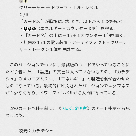
クリーチャー ― ドワーフ・工匠・レベル
２/３
［カード名］が戦場に出たとき、以下から１つを選ぶ。
・
（エネルギー・カウンター３個）を得る。
・［カード名］の上に＋１/＋１カウンター１個を置く。
・無色の１/１の霊気装置・アーティファクト・クリーチ
ャー・トークン１体を生成する。
このバージョンでついに、最終版のカードでやっていることに
たどり着いた。「製造」の文言は入っていないものの、『カラデ
シュ』のメカニズム２つ、「エネルギー」と製造を混ぜ合わせた
ものになっている。最終的に印刷されたバージョンではタフネス
が１少なくなり、ドワーフ・レベルから人間になっている。
次のカードへ移る前に、《
閃いた発明者
》のアート指示をお見
せしよう。
次元
：カラデシュ