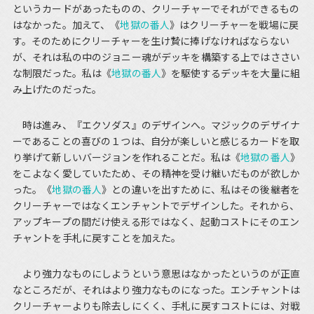
というカードがあったものの、クリーチャーでそれができるもの
はなかった。加えて、《
地獄の番人
》はクリーチャーを戦場に戻
す。そのためにクリーチャーを生け贄に捧げなければならない
が、それは私の中のジョニー魂がデッキを構築する上ではささい
な制限だった。私は《
地獄の番人
》を駆使するデッキを大量に組
み上げたのだった。
時は進み、『エクソダス』のデザインへ。マジックのデザイナ
ーであることの喜びの１つは、自分が楽しいと感じるカードを取
り挙げて新しいバージョンを作れることだ。私は《
地獄の番人
》
をこよなく愛していたため、その精神を受け継いだものが欲しか
った。《
地獄の番人
》との違いを出すために、私はその後継者を
クリーチャーではなくエンチャントでデザインした。それから、
アップキープの間だけ使える形ではなく、起動コストにそのエン
チャントを手札に戻すことを加えた。
より強力なものにしようという意思はなかったというのが正直
なところだが、それはより強力なものになった。エンチャントは
クリーチャーよりも除去しにくく、手札に戻すコストには、対戦