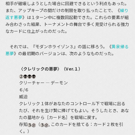
相手が破壊しようとした場合に回避できるという利点もあった。
また、アップキープの間だけの制限を取り払ったことで、《
繰り
返す悪夢
》は１ターン中に複数回起動できた。これらの要素が組
み合わさった結果、トーナメントの舞台で多く見受けられる強力
なカードに仕上がったのだった。
それでは、『モダンホライゾン３』の話に移ろう。《
黄泉帰る
悪夢
》の最初期のバージョンは、次のようなものだった。
〈クレリックの悪夢〉（Ver.１）
クリーチャー ― デーモン
６/６
威迫
クレリック１体があなたのコントロール下で戦場に出る
たび、それを生け贄に捧げてもよい。そうしたとき、あな
たの墓地から［カード名］を戦場に戻す。
存知
（
, このカードを捨てる：カード２枚を引
く。）