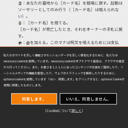
：あなたの墓地から［カード名］を戦場に戻す。起動は
ソーサリーとしてのみ行う（［カード名］は唱えられな
い）。
：［カード名］を捨てる。
［カード名］が死亡したとき、それをオーナーの手札に戻
す。
：
を加える。このマナは呪文を唱えるためには支払
えない。
私たちのサイトを正しく機能させセッションデータを正しく匿名化するために、私たちは
necessary cookieを使用しています。necessary cookieのオプトアウト設定は、ブラウザの設定
次のバージョンもアーティファクト・クリーチャーであること
から行ってください。また、お客さま１人１人に合ったコンテンツや広告をご提供したり、ソ
は同じだが、方向性はまったく異なるものになった。我々は過去
ーシャルメディアの機能を配信したり、ウェブのトラフィックを解析したりするために、
の「モダンホライゾン」セット（や一部の本流のセット）で、ア
optional cookieも使用しています 「はい、同意します」をクリックすると、optional Cookieの
ーティファクト・トークンのサブタイプとして有名なものをサブ
使用に同意したものとします。
タイプに含むアーティファクト・クリーチャーを作ることを楽し
んでいた。（『兄弟戦争』の）「パワーストーン」のものはまだ
同意します。
いいえ、同意しません。
作っていなかったため、このデザインはそこに挑戦したものにな
った。特に目を引くのは、マナ・コストを持たない点だった。
（Cookieについて
詳しく
）
最初の能力はこのカードを戦場に出す手段だが、墓地にあると