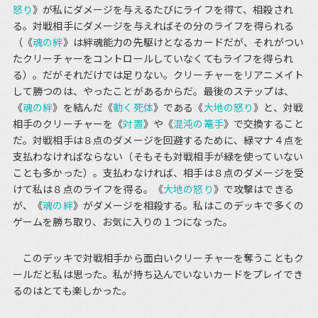
怒り
》が私にダメージを与えるたびにライフを得て、相殺され
る。対戦相手にダメージを与えればその分のライフを得られる
（《
魂の絆
》は絆魂能力の先駆けとなるカードだが、それがつい
たクリーチャーをコントロールしていなくてもライフを得られ
る）。だがそれだけでは足りない。クリーチャーをリアニメイト
して勝つのは、やったことがあるからだ。最後のステップは、
《
魂の絆
》を結んだ《
動く死体
》である《
大地の怒り
》と、対戦
相手のクリーチャーを《
対置
》や《
混沌の篭手
》で交換すること
だ。対戦相手は８点のダメージを回避するために、緑マナ４点を
支払わなければならない（そもそも対戦相手が緑を使っていない
ことも多かった）。支払わなければ、相手は８点のダメージを受
けて私は８点のライフを得る。《
大地の怒り
》で攻撃はできる
が、《
魂の絆
》がダメージを相殺する。私はこのデッキで多くの
ゲームを勝ち取り、お気に入りの１つになった。
このデッキで対戦相手から面白いクリーチャーを奪うこともク
ールだと私は思った。私が持ち込んでいないカードをプレイでき
るのはとても楽しかった。