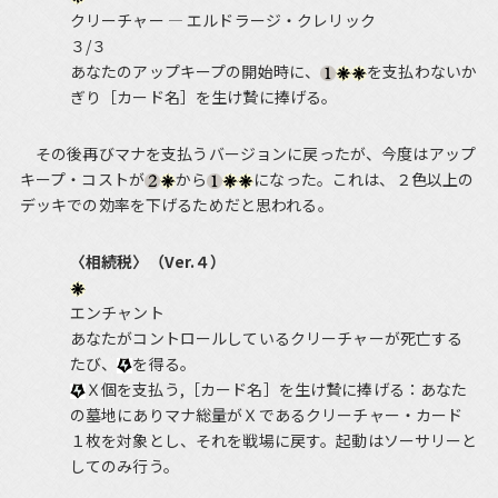
クリーチャー ― エルドラージ・クレリック
３/３
あなたのアップキープの開始時に、
を支払わないか
ぎり［カード名］を生け贄に捧げる。
その後再びマナを支払うバージョンに戻ったが、今度はアップ
キープ・コストが
から
になった。これは、２色以上の
デッキでの効率を下げるためだと思われる。
〈相続税〉（Ver.４）
エンチャント
あなたがコントロールしているクリーチャーが死亡する
たび、
を得る。
Ｘ個を支払う,［カード名］を生け贄に捧げる：あなた
の墓地にありマナ総量がＸであるクリーチャー・カード
１枚を対象とし、それを戦場に戻す。起動はソーサリーと
してのみ行う。