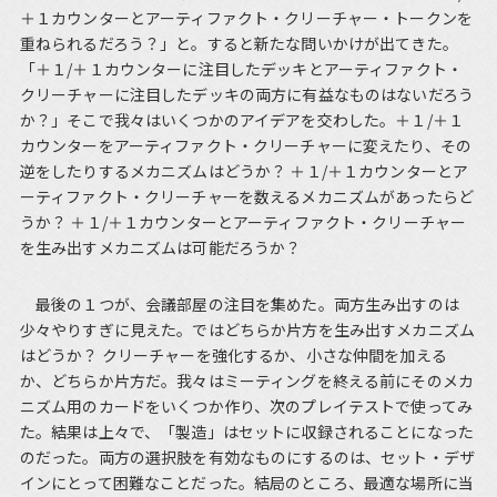
＋１カウンターとアーティファクト・クリーチャー・トークンを
重ねられるだろう？」と。すると新たな問いかけが出てきた。
「＋１/＋１カウンターに注目したデッキとアーティファクト・
クリーチャーに注目したデッキの両方に有益なものはないだろう
か？」そこで我々はいくつかのアイデアを交わした。＋１/＋１
カウンターをアーティファクト・クリーチャーに変えたり、その
逆をしたりするメカニズムはどうか？ ＋１/＋１カウンターとア
ーティファクト・クリーチャーを数えるメカニズムがあったらど
うか？ ＋１/＋１カウンターとアーティファクト・クリーチャー
を生み出すメカニズムは可能だろうか？
最後の１つが、会議部屋の注目を集めた。両方生み出すのは
少々やりすぎに見えた。ではどちらか片方を生み出すメカニズム
はどうか？ クリーチャーを強化するか、小さな仲間を加える
か、どちらか片方だ。我々はミーティングを終える前にそのメカ
ニズム用のカードをいくつか作り、次のプレイテストで使ってみ
た。結果は上々で、「製造」はセットに収録されることになった
のだった。両方の選択肢を有効なものにするのは、セット・デザ
インにとって困難なことだった。結局のところ、最適な場所に当