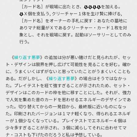
［カード名］が戦場に出たとき、
を加える。
Ｘ個を支払う, クリーチャー１体を生け贄に捧げる,
［カード名］をオーナーの手札に戻す：あなたの墓地に
ありマナ総量がＸであるクリーチャー・カード１枚を対
象とし、それを戦場に戻す。起動はソーサリーとしてのみ
行う。
《
繰り返す悪夢
》の追加は分が悪い賭けだと見られたが、セッ
ト・デザインは限界を押し広げて可能性を見ることを好む。確か
に、うまくいくはずがないと思っていたことがうまくいくことも
ある。だがしかし、《
繰り返す悪夢
》の場合はそうではなかっ
た。プレイテストを経て強すぎることが示されたため、セット・
デザインはこのカードの枠を他に移すことにした。それが、強力
で人気を集めた昔のカードを思わせるエネルギーのデザインであ
った。切り替えてからの一発目から、最終版に近いものになっ
た。印刷されたバージョンは１マナ軽くなり、得られるエネルギ
ーが１個少なくなっている。プレイテストでエネルギー４個は
少々多すぎることが示され、３個に減らしてそれに合わせてマ
ナ・コストも下げたのだろうと私は予想している。