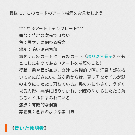
最後に、このカードのアート指示をお見せしよう。
*** 拡張アート用テンプレート***
舞台
：特定の次元ではない
色
：黒マナに関わる呪文
場所
：暗い洞窟内部
意図
：このカードは、昔のカード《
繰り返す悪夢
》をも
とにしたものである（アートを参照のこと）
行動
：歯や目が並ぶ、奇妙に有機的で暗い洞窟内部を描
いていただきたい。並ぶ歯からは、真っ黒なオイルが涎
のようにしたたり落ちている。奥の方に小さく、うずく
まる人影。悪夢に取りつかれ、洞窟の歯からしたたり落
ちるオイルにまみれている。
焦点
：有機的な洞窟
雰囲気
：悪夢のような雰囲気
《
閃いた発明者
》