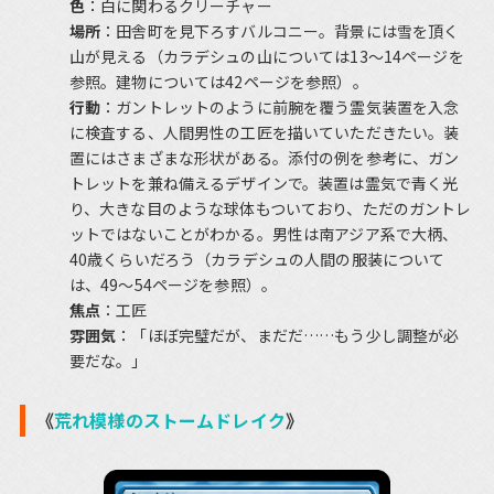
色
：白に関わるクリーチャー
場所
：田舎町を見下ろすバルコニー。背景には雪を頂く
山が見える（カラデシュの山については13～14ページを
参照。建物については42ページを参照）。
行動
：ガントレットのように前腕を覆う霊気装置を入念
に検査する、人間男性の工匠を描いていただきたい。装
置にはさまざまな形状がある。添付の例を参考に、ガン
トレットを兼ね備えるデザインで。装置は霊気で青く光
り、大きな目のような球体もついており、ただのガントレ
ットではないことがわかる。男性は南アジア系で大柄、
40歳くらいだろう（カラデシュの人間の服装について
は、49～54ページを参照）。
焦点
：工匠
雰囲気
：「ほぼ完璧だが、まだだ……もう少し調整が必
要だな。」
《
荒れ模様のストームドレイク
》