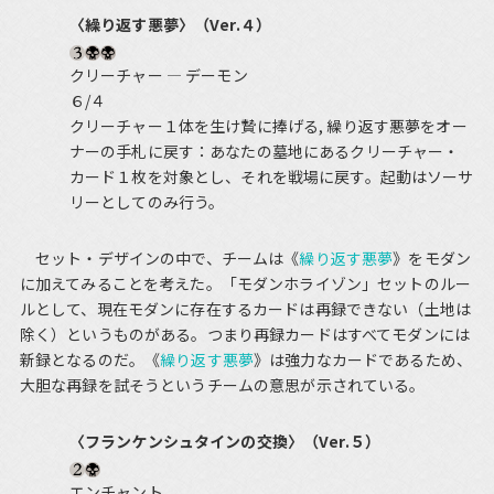
〈繰り返す悪夢〉（Ver.４）
クリーチャー ― デーモン
６/４
クリーチャー１体を生け贄に捧げる, 繰り返す悪夢をオー
ナーの手札に戻す：あなたの墓地にあるクリーチャー・
カード１枚を対象とし、それを戦場に戻す。起動はソーサ
リーとしてのみ行う。
セット・デザインの中で、チームは《
繰り返す悪夢
》をモダン
に加えてみることを考えた。「モダンホライゾン」セットのルー
ルとして、現在モダンに存在するカードは再録できない（土地は
除く）というものがある。つまり再録カードはすべてモダンには
新録となるのだ。《
繰り返す悪夢
》は強力なカードであるため、
大胆な再録を試そうというチームの意思が示されている。
〈フランケンシュタインの交換〉（Ver.５）
エンチャント