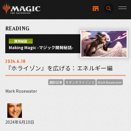
READING
開発秘話
Making Magic -マジック開発秘話-
2024.6.18
『ホライゾン』を広げる：エネルギー編
翻訳記事
モダンホライゾン３
Mark Rosewater
Mark Rosewater
2024年6月10日