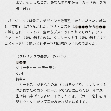
よい。そうしたとき、あなたの墓地から［カード名］を戦
場に戻す。
バージョン２は最初のデザインを微調整したものだった。威迫
と「存知」は取り除かれた。マナ・コストは
から
に減らされ、フレイバー豊かなデメリットが加えられた。クリー
チャーを生け贄に捧げるのは、クレリックを生け贄に捧げてリア
ニメイトを行う能力ともテーマ的に結びつくものであった。
〈クレリックの悪夢〉（Ver.３）
クリーチャー ― デーモン
６/４
待機４
［カード名］があなたの墓地にあるかぎり、クレリック１
体があなたのコントロール下で戦場に出るたび、それを
生け贄に捧げてもよい。そうしたとき、［カード名］を時
間カウンターが２個置かれた状態で追放する。