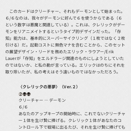
このカードはクリーチャー、それもデーモンとして始まった。
６/６なのは、我々がデーモンに好んで６を使うからである（６
という数字は悪魔と関連している）。これは、クレリックがデー
モンをリアニメイトするというタイプ的デザインだった。「存
知」能力は、基本的にスーパーサイクリング（１枚ではなく２枚
引ける）だ。起動コストに無色マナを含むことから、このセット
の展望デザイン・リードを務めたエリック・ラウアー/Erik
Lauerが「存知」をエルドラージ関連のものにしようとしていた
のではないか、と私の勘が言っている。エリックはのちにそれを
取り除いたが、私の考えはそう遠いものではなかっただろう。
〈クレリックの悪夢〉（Ver.２）
クリーチャー ― デーモン
６/６
あなたのアップキープの開始時に、これでないクリーチャ
ー１体を生け贄に捧げる。クレリック１体があなたのコ
ントロール下で戦場に出るたび、それを生け贄に捧げても