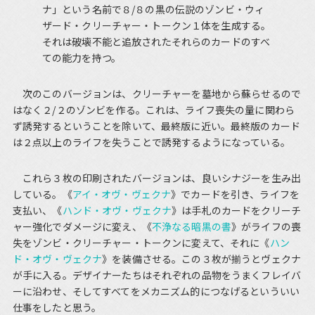
ナ」という名前で８/８の黒の伝説のゾンビ・ウィ
ザード・クリーチャー・トークン１体を生成する。
それは破壊不能と追放されたそれらのカードのすべ
ての能力を持つ。
次のこのバージョンは、クリーチャーを墓地から蘇らせるので
はなく２/２のゾンビを作る。これは、ライフ喪失の量に関わら
ず誘発するということを除いて、最終版に近い。最終版のカード
は２点以上のライフを失うことで誘発するようになっている。
これら３枚の印刷されたバージョンは、良いシナジーを生み出
している。《
アイ・オヴ・ヴェクナ
》でカードを引き、ライフを
支払い、《
ハンド・オヴ・ヴェクナ
》は手札のカードをクリーチ
ャー強化でダメージに変え、《
不浄なる暗黒の書
》がライフの喪
失をゾンビ・クリーチャー・トークンに変えて、それに《
ハン
ド・オヴ・ヴェクナ
》を装備させる。この３枚が揃うとヴェクナ
が手に入る。デザイナーたちはそれぞれの品物をうまくフレイバ
ーに沿わせ、そしてすべてをメカニズム的につなげるといういい
仕事をしたと思う。