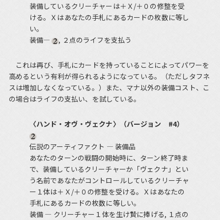
装備しているクリーチャーは＋Ｘ/＋０の修整を受
ける。Ｘはあなたの手札にあるカードの枚数に等し
い。
装備―
, ２点のライフを支払う
これは再び、手札にカードを持っていることによってパワーを
高めるという有利が得られるようになっている。（ただしタフネ
スは増加しなくなっている。）また、マナ以外の装備コスト、こ
の場合はライフの支払い、を試している。
〈ハンド・オヴ・ヴェクナ〉（バージョン #4）
伝説のアーティファクト ― 装備品
あなたのターンの戦闘の開始時に、ターン終了時ま
で、装備しているクリーチャーか「ヴェクナ」とい
う名前であなたがコントロールしているクリーチャ
ー１体は＋Ｘ/＋０の修整を受ける。Ｘはあなたの
手札にあるカードの枚数に等しい。
装備 ― クリーチャー１体を生け贄に捧げる, １点の