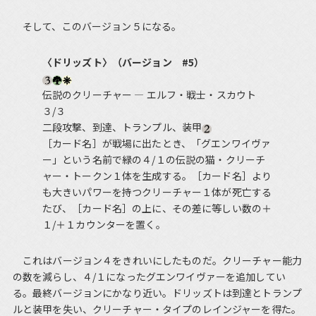
そして、このバージョン５になる。
〈ドリッズト〉（バージョン #5）
伝説のクリーチャー ― エルフ・戦士・スカウト
３/３
二段攻撃、到達、トランプル、装甲
［カード名］が戦場に出たとき、「グエンワイヴァ
ー」という名前で緑の４/１の伝説の猫・クリーチ
ャー・トークン１体を生成する。［カード名］より
も大きいパワーを持つクリーチャー１体が死亡する
たび、［カード名］の上に、その差に等しい数の＋
１/＋１カウンターを置く。
これはバージョン４をきれいにしたものだ。クリーチャー能力
の数を減らし、４/１になったグエンワイヴァーを追加してい
る。最終バージョンにかなり近い。ドリッズトは到達とトランプ
ルと装甲を失い、クリーチャー・タイプのレインジャーを得た。