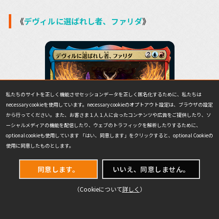
《
デヴィルに選ばれし者、ファリダ
》
私たちのサイトを正しく機能させセッションデータを正しく匿名化するために、私たちは
necessary cookieを使用しています。necessary cookieのオプトアウト設定は、ブラウザの設定
から行ってください。また、お客さま１人１人に合ったコンテンツや広告をご提供したり、ソ
ーシャルメディアの機能を配信したり、ウェブのトラフィックを解析したりするために、
optional cookieも使用しています 「はい、同意します」をクリックすると、optional Cookieの
使用に同意したものとします。
同意します。
いいえ、同意しません。
（Cookieについて
詳しく
）