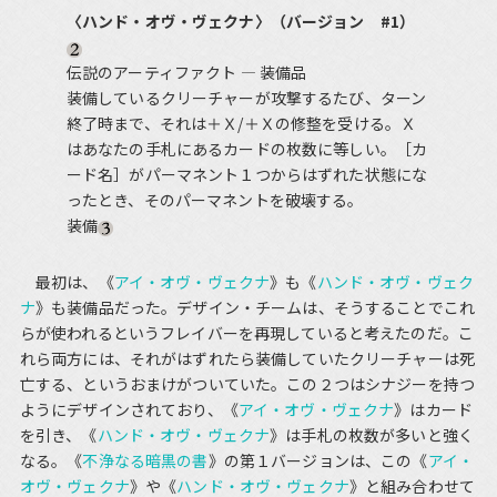
〈ハンド・オヴ・ヴェクナ〉（バージョン #1）
伝説のアーティファクト ― 装備品
装備しているクリーチャーが攻撃するたび、ターン
終了時まで、それは＋Ｘ/＋Ｘの修整を受ける。Ｘ
はあなたの手札にあるカードの枚数に等しい。［カ
ード名］がパーマネント１つからはずれた状態にな
ったとき、そのパーマネントを破壊する。
装備
最初は、《
アイ・オヴ・ヴェクナ
》も《
ハンド・オヴ・ヴェク
ナ
》も装備品だった。デザイン・チームは、そうすることでこれ
らが使われるというフレイバーを再現していると考えたのだ。こ
れら両方には、それがはずれたら装備していたクリーチャーは死
亡する、というおまけがついていた。この２つはシナジーを持つ
ようにデザインされており、《
アイ・オヴ・ヴェクナ
》はカード
を引き、《
ハンド・オヴ・ヴェクナ
》は手札の枚数が多いと強く
なる。《
不浄なる暗黒の書
》の第１バージョンは、この《
アイ・
オヴ・ヴェクナ
》や《
ハンド・オヴ・ヴェクナ
》と組み合わせて