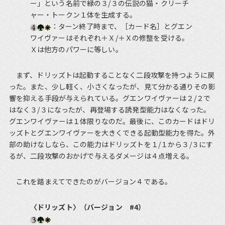
ー」という名前で緑の３/３の伝説の猫・クリーチ
ャー・トークン１体を生成する。
：ターン終了時まで、［カード名］とグエン
ワイヴァーはそれぞれ＋Ｘ/＋Ｘの修整を受ける。
Ｘは他方のパワーに等しい。
まず、ドリッズトは起動することなく二段攻撃を持つように戻
った。また、少し軽く、小さくなったが、見て分かる通りその影
響を抑える手段が与えられている。グエンワイヴァーは２/２で
はなく３/３になったが、再登場する誘発型能力はなくなった。
グエンワイヴァーは１体限りなのだ。最後に、このカードはドリ
ッズトとグエンワイヴァーを大きくできる起動型能力を得た。外
部の助けなしなら、この能力はドリッズトを１/１から３/３にす
るが、二段攻撃のおかげで与えるダメージは４点増える。
これを踏まえてできたのがバージョン４である。
〈ドリッズト〉（バージョン #4）