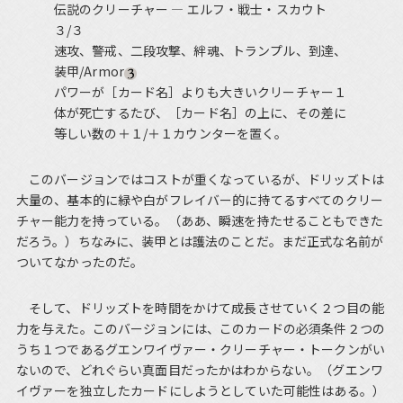
伝説のクリーチャー ― エルフ・戦士・スカウト
３/３
速攻、警戒、二段攻撃、絆魂、トランプル、到達、
装甲/Armor
パワーが［カード名］よりも大きいクリーチャー１
体が死亡するたび、［カード名］の上に、その差に
等しい数の＋１/＋１カウンターを置く。
このバージョンではコストが重くなっているが、ドリッズトは
大量の、基本的に緑や白がフレイバー的に持てるすべてのクリー
チャー能力を持っている。（ああ、瞬速を持たせることもできた
だろう。）ちなみに、装甲とは護法のことだ。まだ正式な名前が
ついてなかったのだ。
そして、ドリッズトを時間をかけて成長させていく２つ目の能
力を与えた。このバージョンには、このカードの必須条件２つの
うち１つであるグエンワイヴァー・クリーチャー・トークンがい
ないので、どれぐらい真面目だったかはわからない。（グエンワ
イヴァーを独立したカードにしようとしていた可能性はある。）