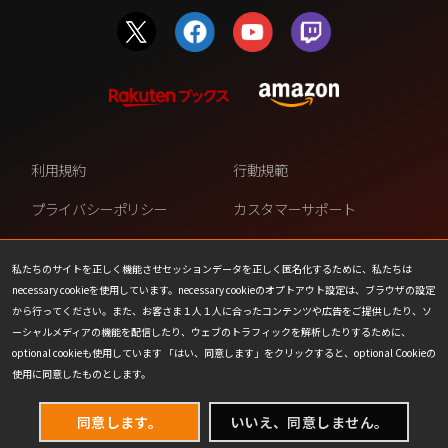
利用規約
行動規範
プライバシーポリシー
カスタマーサポート
ファンコンテンツ・ポリシー
個人情報の販売や共有を許可し
ない
私たちのサイトを正しく機能させセッションデータを正しく匿名化するために、私たちは
necessary cookieを使用しています。necessary cookieのオプトアウト設定は、ブラウザの設定
COOKIE
プレスリリース
から行ってください。また、お客さま１人１人に合ったコンテンツや広告をご提供したり、ソ
ーシャルメディアの機能を配信したり、ウェブのトラフィックを解析したりするために、
会社情報
お問い合わせ
optional cookieも使用しています 「はい、同意します」をクリックすると、optional Cookieの
使用に同意したものとします。
同意します。
いいえ、同意しません。