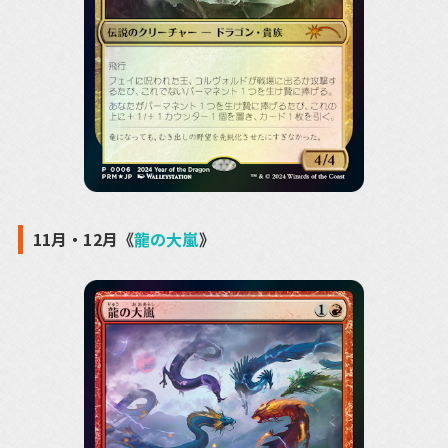
11月・12月《
龍の大嵐
》