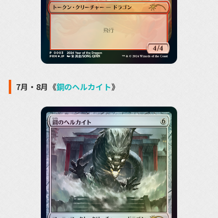
7月・8月《
鋼のヘルカイト
》