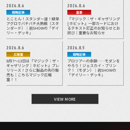
2026.8.6
2026.8.6
戦略記事
重要
とことん！スタンダー道！緑単
『マジック：ザ・ギャザリング
アグロでバチバチ大熱戦（スタ
| ホビット』一部カードにおけ
ンダード）｜岩SHOWの「デイ
るテキスト訂正のお知らせとお
リー・デッキ」
詫び｜重要なお知らせ
2026.8.6
2026.8.5
広報室
戦略記事
8月7～13日は『マジック：ザ・
プロツアーの余韻……モダンを
ギャザリング｜ホビット』プレ
やろう！ジェスカイ・ブリン
リリース！さらに製品の先行販
ク！（モダン）｜岩SHOWの
売も｜こちらマジック広報
「デイリー・デッキ」
室！！
VIEW MORE