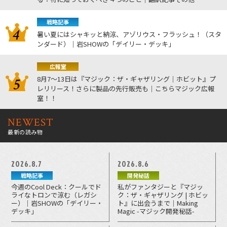
戦略記事
暑い夏にはシャキッと納涼、アゾリウス・フラッシュ！（スタ
ンダード）｜岩SHOWの「デイリー・デッキ」
広報室
8月7～13日は『マジック：ザ・ギャザリング｜ホビット』プ
レリリース！さらに製品の先行販売も｜こちらマジック広報
室！！
NEWEST
最新の読み物
2026.8.7
2026.8.6
戦略記事
開発秘話
今週のCool Deck：クールでド
私がファンタジーと『マジッ
ライなトロンで涼む（レガシ
ク：ザ・ギャザリング | ホビッ
ー）｜岩SHOWの「デイリー・
ト』に出会うまで｜Making
デッキ」
Magic -マジック開発秘話-