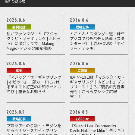
最新の読み物
2026.8.6
2026.8.6
開発秘話
戦略記事
私がファンタジーと『マジッ
とことん！スタンダー道！緑単
ク：ザ・ギャザリング | ホビッ
アグロでバチバチ大熱戦（スタ
ト』に出会うまで｜Making
ンダード）｜岩SHOWの「デイ
Magic -マジック開発秘話-
リー・デッキ」
2026.8.6
2026.8.6
重要
広報室
『マジック：ザ・ギャザリング
8月7～13日は『マジック：ザ・
| ホビット』一部カードにおけ
ギャザリング｜ホビット』プレ
るテキスト訂正のお知らせとお
リリース！さらに製品の先行販
詫び｜重要なお知らせ
売も｜こちらマジック広報
室！！
2026.8.5
2026.8.5
戦略記事
お知らせ
プロツアーの余韻……モダンを
『Secret Lair Commander
やろう！ジェスカイ・ブリン
Deck: Hatsune Miku』デッキリ