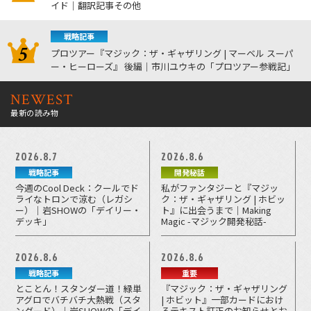
イド｜翻訳記事その他
戦略記事
プロツアー『マジック：ザ・ギャザリング | マーベル スーパ
ー・ヒーローズ』 後編｜市川ユウキの「プロツアー参戦記」
NEWEST
最新の読み物
2026.8.7
2026.8.6
戦略記事
開発秘話
今週のCool Deck：クールでド
私がファンタジーと『マジッ
ライなトロンで涼む（レガシ
ク：ザ・ギャザリング | ホビッ
ー）｜岩SHOWの「デイリー・
ト』に出会うまで｜Making
デッキ」
Magic -マジック開発秘話-
2026.8.6
2026.8.6
戦略記事
重要
とことん！スタンダー道！緑単
『マジック：ザ・ギャザリング
アグロでバチバチ大熱戦（スタ
| ホビット』一部カードにおけ
ンダード）｜岩SHOWの「デイ
るテキスト訂正のお知らせとお