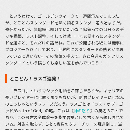
というわけで、ゴールデンウィークで一週間飛んでしまった
が、とことんスタンダードを熱く語るスタンダー道の始まりだ。
連休だったが、皆鍛錬は続けていたかな？鍛錬ってのは日々のデ
ッキ構築、リスト調整、そして対戦……まあ要するにスタンダー
ドを遊ぶと、それだけの話だね。これが公開される頃には無事に
プロツアーも終了しており、世界的にスタンダードの熱気が高ま
っているに違いない。その熱気を携えて、さあ今週もガッツリス
タンダードという険しくも楽しい道を歩んでいこう！
とことん！ラスゴ連発！
「ラスゴ」というマジック用語をご存じだろうか。キャリアの
長いプレイヤーには聞くまでもないが、新参プレイヤーにはなん
のこっちゃというフレーズだろう。ラスゴとは「ラス・オブ・ゴ
ッド/Wrath of God」の略。これは《
神の怒り
》の英名のことで
あり、この最古の全体除去を指す言葉として古くから親しまれて
いる。対象を取らず、1枚で複数のクリーチャーを薙ぎ倒し、当