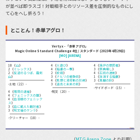
が並べば即ラスゴ！対戦相手とのリソース差を圧倒的なものにし
て心をへし折ろう！
とことん！赤単アグロ！
Vertyx - 「赤単アグロ」
Magic Online Standard Challenge 4位 / スタンダード (2023年4月29日)
[MO]
[ARENA]
18 《
山
》
4 《
火遊び
》
4 《
焼炉の懲罰者
》
2 《
ミレックス
》
4 《
稲妻の一撃
》
3 《
祭典壊し
》
2 《
反逆のるつぼ、霜剣
2 《
絞殺
》
4 《
石術の連射
》
山
》
3 《
ナヒリの戦争術
》
1 《
抹消する稲妻
》
4 《
熊野と渇苛斬の対峙
》
3 《
真髄の針
》
-土地（22）-
3 《
過去と未来の剣
》
-サイドボード（15）-
4 《
僧院の速槍
》
-呪文（20）-
4 《
フェニックスの雛
》
4 《
血羽根のフェニック
ス
》
3 《
血に飢えた敵対者
》
3 《
呪文槍のケンラ
》
-クリーチャー（18）-
（
MTG Arena Zone
より引用）