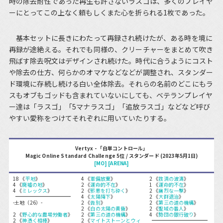
時の除去耐性であった再生も許さないラスゴは、多くのプレイヤ
ーにとってこの上なく頼もしくまた心を折られる1枚であった。
基本セットに長きにわたって再録され続けたが、ある時を境に
再録が途絶える。それでも同様の、クリーチャーをまとめて吹き
飛ばす除去呪文はデザインされ続けた。時代に合うようにコスト
や除去の仕方、何らかのオマケなどなどが調整され、スタンダー
ド環境に存続し続ける白い全体除去。それらの名前のどこにもラ
スもオブもゴッドも含まれていないにしても、ベテランプレイヤ
ー達は「ラスゴ」「5マナラスゴ」「追放ラスゴ」などなど呼び
やすい愛称をつけてそれぞれに用いていたりする。
Vertyx - 「白単コントロール」
Magic Online Standard Challenge 5位 / スタンダード (2023年5月1日)
[MO]
[ARENA]
18 《
平地
》
4 《
軍備放棄
》
2 《
救済の波濤
》
4 《
廃墟の地
》
2 《
運命的不在
》
1 《
運命的不在
》
4 《
ミレックス
》
2 《
邪悪を打ち砕く
》
2 《
痛烈な一撃
》
4 《
太陽降下
》
2 《
大群退治
》
-土地（26）-
2 《
告別
》
2 《
第三の道の機構
》
2 《
白の太陽の黄昏
》
2 《
聖域の番人
》
2 《
野心的な農場労働者
》
2 《
第三の道の機構
》
4 《
勢団の銀行破り
》
2 《
神憑く相棒
》
2 《
マイトストーンとウィ