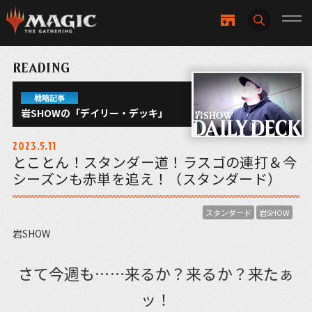
READING
戦略記事
岩SHOWの「デイリー・デッキ」
2023.5.11
とことん！スタンダー道！ラスゴの連打＆今
シーズンも赤単を追え！（スタンダード）
スタンダード
岩SHOW
岩SHOW
さて今週も……来るか？来るか？来たぁ
ッ！