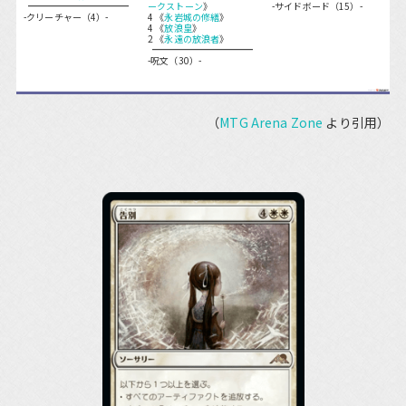
ークストーン
》
-サイドボード（15）-
-クリーチャー（4）-
4 《
永岩城の修繕
》
4 《
放浪皇
》
2 《
永遠の放浪者
》
-呪文（30）-
（
MTG Arena Zone
より引用）