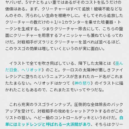
ヤバいぜ、5マナとちょい重ではあるがそのコストを払うだけの
価値はある。まず、クリーチャーはすべて追放！破壊不能などな
んのその、汚らわしい生命を根絶やしに。そしてそれら追放した
クリーチャーの数だけの＋1/＋1カウンターを乗せた培養器・ト
ークンを生成する。つまりクリーチャー除去にして、こちらの盤
面にクリーチャーを用意するフィニッシャーも兼ねているってわ
けだ。対戦相手がズラリとクリーチャーを並べれば並べるほど、
このラスゴの効果は増していくというのが実に面白い。
イラストで全てを吹き飛ばしている、降下した太陽とは《
歪ん
だ日食、ヘリオッド
》のこと。テーロスの太陽神が悪しきファイ
レクシアに堕ちたというニュアンスが含まれたカード名がこれま
たたまらない。ヘリオッドはかつて《
神の怒り
》のイラストに描
かれたこともあるので、これまたエモいってやつだな。
これら充実のラスゴラインナップ。圧倒的な全体除去のバック
アップを受けて、対戦相手の攻めをシャットアウトするのがこの
リストの狙い。ヘビー級のコントロールデッキというわけだ。
白
単にはミッドレンジと呼ばれる一大派閥があり
、そちらはクリー