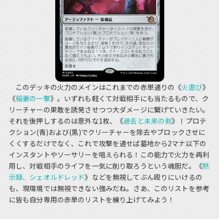
このデッキの火力のメインはこれまでの赤単通りの《
火遊び
》
《
稲妻の一撃
》。いずれも軽くて対戦相手にも当たるもので、ク
リーチャーの果敢を誘発させつつ大ダメージに繋げていきたい。
それを後押しするのは意外な1枚、《
過去と未来の剣
》！プロテ
クション(青)および(黒)でクリーチャーを除去やブロックさせに
くくするだけでなく、これで攻撃を通せば墓地から2マナ以下の
インスタントやソーサリーを唱えられる！この能力で火力を再利
用し、対戦相手のライフを一気に削り取ろうという魂胆だ。《
黙
示録、シェオルドレッド
》などを無視してぶん殴りにいけるの
も、現環境では無視できない強みだね。さあ、このリストを参考
に皆も自分専用の赤単のリストを練り上げてみよう！