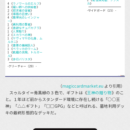
4 《
ラノワールのエルフ
》
カ
》
4 《
縫い師への供給者
》
2 《
探求者の従者
》
-サイドボード（15）-
2 《
導路の召使い
》
4 《
翡翠光のレインジャ
ー
》
1 《
再利用の賢者
》
2 《
貪欲なチュパカブラ
》
1 《
人質取り
》
2 《
スカラベの神
》
1 《
ヤヴィマヤの化身、ム
ルタニ
》
1 《
害悪の機械巨人
》
1 《
ペラッカのワーム
》
1 《
飢饉の具現、トルガー
ル
》
3 《
歩行バリスタ
》
-クリーチャー（29）-
（
magiccardmarket.eu
より引用）
スゥルタイ＝青黒緑の３色で、ギフトは《
王神の贈り物
》のこ
と。１年ほど前からスタンダード環境に存在し続ける「○○王
神」「△△ギフト」「□□GPG」などと呼ばれる、墓地利用デッ
キの最終形態的なデッキだ。