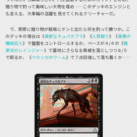
贈り物で釣って美味しい大物を埋め……このデッキのエンジンと
も言える、大車輪の活躍を見せてくれるクリーチャーだ。
で、実際に贈り物が戦場にドンと出たら何を釣って勝つか。こ
のデッキの場合は《
貪欲なチュパカブラ
》《
人質取り
》《
害悪の
機械巨人
》で盤面をコントロールするか、ベースが４/４の《
翡
翠光のレインジャー
》で墓地にさらなる脅威を落としつつ６/５
で殴るか、《
ペラッカのワーム
》で７点回復して落ち着くか……