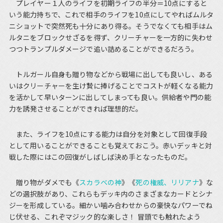
プレイヤー１人のライフを初期ライフの半分＝10点にすると
いう能力持ちで、これで相手のライフを10点にしてやればムルタ
ニショットで突然死も十分にあり得る。そうでなくても相手はム
ルタニをブロックせざるを得ず、クリーチャーを一方的に失わせ
つつトランプルダメージで追い詰めることができるだろう。
トルガール自身も贈り物などから戦場に出しても良いし、ある
いはクリーチャーを生け贄に捧げることでコストが軽くなる能力
を活かして早いターンに出してしまっても良い。供給者や門の能
力を誘発させることができれば理想的だ。
また、ライフを10点にする能力は自分を対象として回復手段
として用いることができることも覚えておこう。赤いデッキと対
戦した際にはこの回復がしばしば決め手となったものだ。
贈り物がダメでも《
スカラベの神
》《
死の権威、リリアナ
》な
どの選択肢があり、これらもデッキ内のさまざまなカードとシナ
ジーを形成している。細かい噛み合わせからの豪快なパワーでね
じ伏せる、これぞマジック的な楽しさ！ 冒頭でも触れたよう