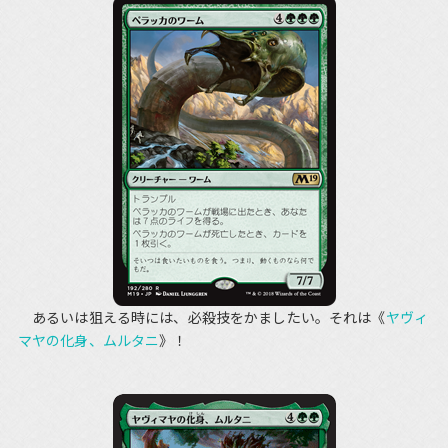
あるいは狙える時には、必殺技をかましたい。それは《
ヤヴィ
マヤの化身、ムルタニ
》！