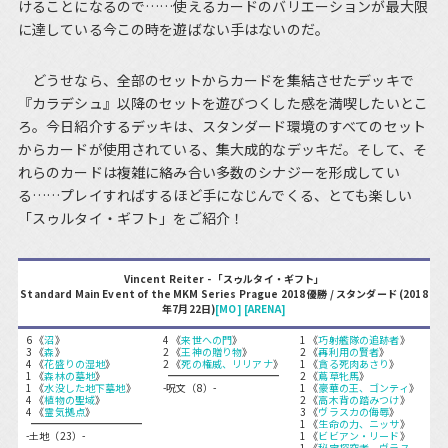
けることになるので……使えるカードのバリエーションが最大限
に達している今この時を遊ばない手はないのだ。
どうせなら、全部のセットからカードを集結させたデッキで
『カラデシュ』以降のセットを遊びつくした感を満喫したいとこ
ろ。今日紹介するデッキは、スタンダード環境のすべてのセット
からカードが使用されている、集大成的なデッキだ。そして、そ
れらのカードは複雑に絡み合い多数のシナジーを形成してい
る……プレイすればするほど手になじんでくる、とても楽しい
「スゥルタイ・ギフト」をご紹介！
Vincent Reiter - 「スゥルタイ・ギフト」
Standard Main Event of the MKM Series Prague 2018 優勝 / スタンダード (2018
年7月22日)
[MO]
[ARENA]
6 《
沼
》
4 《
来世への門
》
1 《
巧射艦隊の追跡者
》
3 《
森
》
2 《
王神の贈り物
》
2 《
再利用の賢者
》
4 《
花盛りの湿地
》
2 《
死の権威、リリアナ
》
1 《
貪る死肉あさり
》
1 《
森林の墓地
》
2 《
蔦草牝馬
》
1 《
水没した地下墓地
》
-呪文（8）-
1 《
豪華の王、ゴンティ
》
4 《
植物の聖域
》
2 《
高木背の踏みつけ
》
4 《
霊気拠点
》
3 《
ヴラスカの侮辱
》
1 《
生命の力、ニッサ
》
-土地（23）-
1 《
ビビアン・リード
》
1 《
秘宝探究者、ヴラス