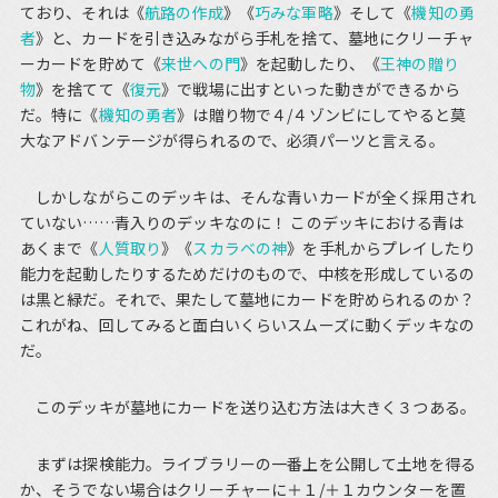
ており、それは《
航路の作成
》《
巧みな軍略
》そして《
機知の勇
者
》と、カードを引き込みながら手札を捨て、墓地にクリーチャ
ーカードを貯めて《
来世への門
》を起動したり、《
王神の贈り
物
》を捨てて《
復元
》で戦場に出すといった動きができるから
だ。特に《
機知の勇者
》は贈り物で４/４ゾンビにしてやると莫
大なアドバンテージが得られるので、必須パーツと言える。
しかしながらこのデッキは、そんな青いカードが全く採用され
ていない……青入りのデッキなのに！ このデッキにおける青は
あくまで《
人質取り
》《
スカラベの神
》を手札からプレイしたり
能力を起動したりするためだけのもので、中核を形成しているの
は黒と緑だ。それで、果たして墓地にカードを貯められるのか？
これがね、回してみると面白いくらいスムーズに動くデッキなの
だ。
このデッキが墓地にカードを送り込む方法は大きく３つある。
まずは探検能力。ライブラリーの一番上を公開して土地を得る
か、そうでない場合はクリーチャーに＋１/＋１カウンターを置