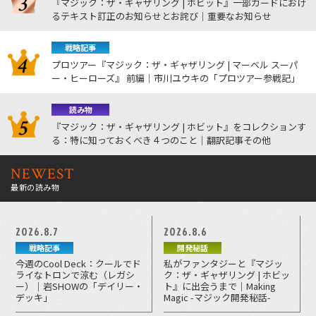
『マジック：ザ・ギャザリング | ホビット』一部カードにおけ
るテキスト訂正のお知らせとお詫び｜重要なお知らせ
戦略記事
プロツアー『マジック：ザ・ギャザリング | マーベル スーパ
ー・ヒーローズ』 前編｜市川ユウキの「プロツアー参戦記」
読み物
『マジック：ザ・ギャザリング | ホビット』をコレクションす
る：特に知っておくべき４つのこと｜翻訳記事その他
NEWEST
最新の読み物
2026.8.7
2026.8.6
戦略記事
開発秘話
今週のCool Deck：クールでド
私がファンタジーと『マジッ
ライなトロンで涼む（レガシ
ク：ザ・ギャザリング | ホビッ
ー）｜岩SHOWの「デイリー・
ト』に出会うまで｜Making
デッキ」
Magic -マジック開発秘話-