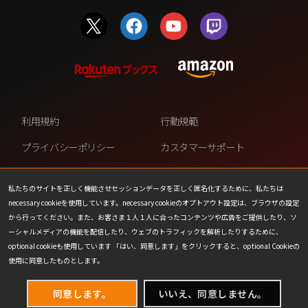
利用規約
行動規範
プライバシーポリシー
カスタマーサポート
ファンコンテンツ・ポリシー
個人情報の販売や共有を許可し
ない
私たちのサイトを正しく機能させセッションデータを正しく匿名化するために、私たちは
necessary cookieを使用しています。necessary cookieのオプトアウト設定は、ブラウザの設定
COOKIE
プレスリリース
から行ってください。また、お客さま１人１人に合ったコンテンツや広告をご提供したり、ソ
ーシャルメディアの機能を配信したり、ウェブのトラフィックを解析したりするために、
会社情報
お問い合わせ
optional cookieも使用しています 「はい、同意します」をクリックすると、optional Cookieの
使用に同意したものとします。
同意します。
いいえ、同意しません。