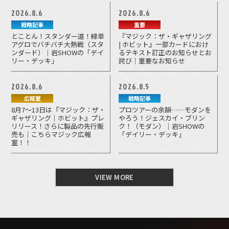
2026.8.6
2026.8.6
戦略記事
重要
とことん！スタンダー道！緑単
『マジック：ザ・ギャザリング
アグロでバチバチ大熱戦（スタ
| ホビット』一部カードにおけ
ンダード）｜岩SHOWの「デイ
るテキスト訂正のお知らせとお
リー・デッキ」
詫び｜重要なお知らせ
2026.8.6
2026.8.5
広報室
戦略記事
8月7～13日は『マジック：ザ・
プロツアーの余韻……モダンを
ギャザリング｜ホビット』プレ
やろう！ジェスカイ・ブリン
リリース！さらに製品の先行販
ク！（モダン）｜岩SHOWの
売も｜こちらマジック広報
「デイリー・デッキ」
室！！
VIEW MORE