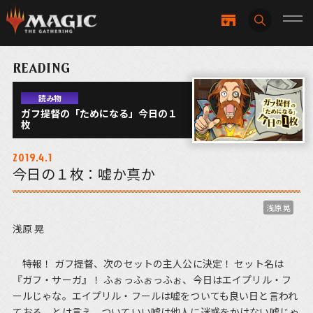
READING
読み物
ガフ提督の「ためになる」今日の１
枚
2019.4.1
今日の１枚：嘘か真か
浅原 晃
浅原 晃
特報！ ガフ提督、次のセットの主人公に決定！ セット名は
『ガフ・サーガ』！ ふぉっふぉっふぉ、今日はエイプリル・フ
ールじゃな。エイプリル・フールは嘘をついても良い日と言われ
ておる。とは言え、ついていい嘘は他人に迷惑をかけない嘘じゃ