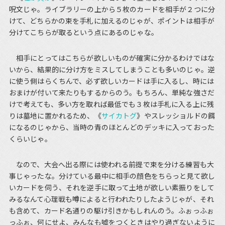
呪文じゃ。ライブラリーの上から５枚のカードを相手が２つに分
けて、どちらかの束を手札に加えるのじゃが、ポイントは相手が
分けてこちらが取るという点にあるのじゃな。
相手にとってはこちらが欲しいものが確実に分かるわけではな
いから、結果的に分け方をミスしてしまうことも多いのじゃ。逆
に使う側はらくちんで、必ず欲しいカードは手に入るし、時には
おまけが付いて来たりもするからのう。もちろん、単純な強さだ
けで考えても、多い方を取れば最低でも３枚は手札に入る上に残
りは墓地に置かれるため、《
サイカトグ
》やスレッショルドの餌
になるのじゃから、当時の青のほとんどのデッキに入っておった
くらいじゃ。
なので、大会へ出る際には使われる前提で束を分ける練習も大
事じゃったな。分けている最中に相手の顔色をちらっと見て欲し
いカードを伺う、それを逆手に取って土地が欲しい素振りをして
みるなんて心理戦も噂によると行われたりしたようじゃが、それ
も含めて、カード名通りの駆け引きかもしれんのう。ふぉっふぉ
っふぉ、何にせよ、みんなも嘘をつくときはやり過ぎないように