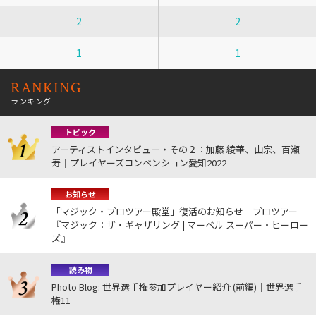
2
2
1
1
RANKING
ランキング
トピック
アーティストインタビュー・その２：加藤 綾華、山宗、百瀬
寿｜プレイヤーズコンベンション愛知2022
お知らせ
「マジック・プロツアー殿堂」復活のお知らせ｜プロツアー
『マジック：ザ・ギャザリング | マーベル スーパー・ヒーロー
ズ』
読み物
Photo Blog: 世界選手権参加プレイヤー紹介 (前編)｜世界選手
権11