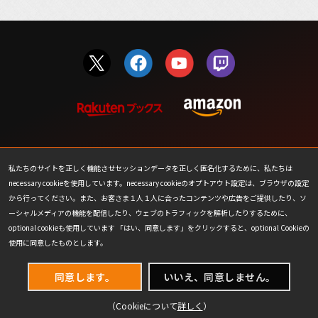
利用規約
行動規範
私たちのサイトを正しく機能させセッションデータを正しく匿名化するために、私たちは
necessary cookieを使用しています。necessary cookieのオプトアウト設定は、ブラウザの設定
プライバシーポリシー
カスタマーサポート
から行ってください。また、お客さま１人１人に合ったコンテンツや広告をご提供したり、ソ
ーシャルメディアの機能を配信したり、ウェブのトラフィックを解析したりするために、
ファンコンテンツ・ポリシー
個人情報の販売や共有を許可し
ない
optional cookieも使用しています 「はい、同意します」をクリックすると、optional Cookieの
使用に同意したものとします。
COOKIE
プレスリリース
同意します。
いいえ、同意しません。
会社情報
お問い合わせ
（Cookieについて
詳しく
）