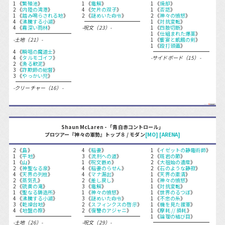
1 《
繁殖池
》
1 《
電解
》
1 《
焼却
》
2 《
内陸の湾港
》
4 《
欠片の双子
》
1 《
否認
》
1 《
踏み鳴らされる地
》
2 《
謎めいた命令
》
2 《
神々の憤怒
》
4 《
沸騰する小湖
》
1 《
対抗変転
》
4 《
霧深い雨林
》
-呪文（23）-
1 《
四肢切断
》
1 《
仕組まれた爆薬
》
-土地（21）-
1 《
饗宴と飢餓の剣
》
1 《
殴打頭蓋
》
4 《
瞬唱の魔道士
》
4 《
タルモゴイフ
》
-サイドボード（15）-
2 《
漁る軟泥
》
3 《
詐欺師の総督
》
3 《
やっかい児
》
-クリーチャー（16）-
Shaun McLaren - 「青白赤コントロール」
プロツアー『神々の軍勢』トップ８ / モダン
[MO]
[ARENA]
2 《
島
》
4 《
稲妻
》
1 《
イゼットの静電術師
》
1 《
平地
》
3 《
流刑への道
》
2 《
斑岩の節
》
1 《
山
》
1 《
呪文嵌め
》
2 《
大祖始の遺産
》
2 《
神聖なる泉
》
4 《
稲妻のらせん
》
2 《
石のような静寂
》
4 《
天界の列柱
》
4 《
マナ漏出
》
1 《
天界の粛清
》
2 《
蒸気孔
》
2 《
差し戻し
》
1 《
神々の憤怒
》
2 《
硫黄の滝
》
3 《
電解
》
1 《
対抗変転
》
1 《
聖なる鋳造所
》
1 《
神々の憤怒
》
1 《
世界のるつぼ
》
4 《
沸騰する小湖
》
3 《
謎めいた命令
》
1 《
不忠の糸
》
3 《
乾燥台地
》
2 《
スフィンクスの啓示
》
1 《
機を見た援軍
》
4 《
地盤の際
》
2 《
復讐のアジャニ
》
1 《
摩耗 // 損耗
》
1 《
論理の結び目
》
-土地（26）-
-呪文（29）-