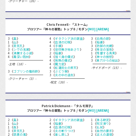
-クリーチャー（26）-
Chris Fennell - 「ストーム」
プロツアー『神々の軍勢』トップ８ / モダン
[MO]
[ARENA]
3 《
島
》
4 《
ギタクシア派の調査
》
3 《
白鳥の歌
》
1 《
山
》
4 《
血清の幻視
》
1 《
稲妻
》
3 《
蒸気孔
》
4 《
手練
》
3 《
防御の光網
》
3 《
シヴの浅瀬
》
3 《
信仰無き物あさり
》
2 《
倦怠の宝珠
》
4 《
沸騰する小湖
》
2 《
稲妻
》
1 《
残響する真実
》
4 《
霧深い雨林
》
4 《
捨て身の儀式
》
2 《
神々の憤怒
》
4 《
発熱の儀式
》
3 《
巣穴からの総出
》
-土地（18）-
4 《
魔力変
》
4 《
紅蓮術士の昇天
》
-サイドボード（15）-
3 《
ゴブリンの電術師
》
3 《
ぶどう弾
》
3 《
炎の中の過去
》
-クリーチャー（3）-
-呪文（39）-
Patrick Dickmann - 「タルモ双子」
プロツアー『神々の軍勢』トップ８ / モダン
[MO]
[ARENA]
2 《
島
》
2 《
ギタクシア派の調査
》
1 《
漁る軟泥
》
1 《
山
》
4 《
稲妻
》
1 《
呪文滑り
》
1 《
森
》
4 《
血清の幻視
》
1 《
払拭
》
3 《
蒸気孔
》
2 《
炎の斬りつけ
》
1 《
自然の要求
》
2 《
硫黄の滝
》
4 《
差し戻し
》
2 《
古えの遺恨
》