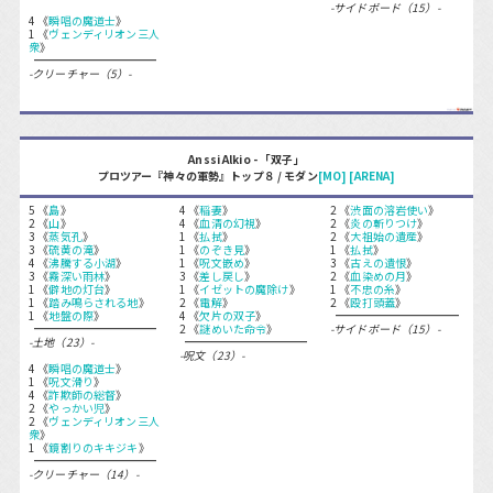
-サイドボード（15）-
4 《
瞬唱の魔道士
》
1 《
ヴェンディリオン三人
衆
》
-クリーチャー（5）-
Anssi Alkio - 「双子」
プロツアー『神々の軍勢』トップ８ / モダン
[MO]
[ARENA]
5 《
島
》
4 《
稲妻
》
2 《
渋面の溶岩使い
》
2 《
山
》
4 《
血清の幻視
》
2 《
炎の斬りつけ
》
3 《
蒸気孔
》
1 《
払拭
》
2 《
大祖始の遺産
》
3 《
硫黄の滝
》
1 《
のぞき見
》
1 《
払拭
》
4 《
沸騰する小湖
》
1 《
呪文嵌め
》
3 《
古えの遺恨
》
3 《
霧深い雨林
》
3 《
差し戻し
》
2 《
血染めの月
》
1 《
僻地の灯台
》
1 《
イゼットの魔除け
》
1 《
不忠の糸
》
1 《
踏み鳴らされる地
》
2 《
電解
》
2 《
殴打頭蓋
》
1 《
地盤の際
》
4 《
欠片の双子
》
2 《
謎めいた命令
》
-サイドボード（15）-
-土地（23）-
-呪文（23）-
4 《
瞬唱の魔道士
》
1 《
呪文滑り
》
4 《
詐欺師の総督
》
2 《
やっかい児
》
2 《
ヴェンディリオン三人
衆
》
1 《
鏡割りのキキジキ
》
-クリーチャー（14）-