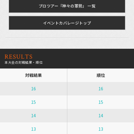
プロツアー『神々の軍勢』 一覧
イベントカバレージトップ
RESULTS
本大会の対戦結果・順位
対戦結果
順位
16
16
15
15
14
14
13
13