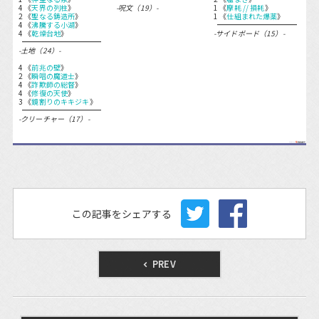
4 《
天界の列柱
》
-呪文（19）-
1 《
摩耗 // 損耗
》
2 《
聖なる鋳造所
》
1 《
仕組まれた爆薬
》
4 《
沸騰する小湖
》
4 《
乾燥台地
》
-サイドボード（15）-
-土地（24）-
4 《
前兆の壁
》
2 《
瞬唱の魔道士
》
4 《
詐欺師の総督
》
4 《
修復の天使
》
3 《
鏡割りのキキジキ
》
-クリーチャー（17）-
この記事をシェアする
PREV