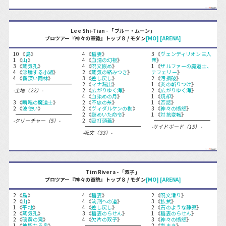
Lee Shi-Tian - 「ブルー・ムーン」
プロツアー『神々の軍勢』トップ８ / モダン
[MO]
[ARENA]
10 《
島
》
4 《
稲妻
》
3 《
ヴェンディリオン三人
1 《
山
》
4 《
血清の幻視
》
衆
》
3 《
蒸気孔
》
4 《
呪文嵌め
》
1 《
ザルファーの魔道士、
4 《
沸騰する小湖
》
2 《
蒸気の絡みつき
》
テフェリー
》
4 《
霧深い雨林
》
3 《
差し戻し
》
2 《
汚損破
》
2 《
マナ漏出
》
1 《
炎の斬りつけ
》
-土地（22）-
2 《
広がりゆく海
》
2 《
広がりゆく海
》
4 《
血染めの月
》
1 《
焼却
》
3 《
瞬唱の魔道士
》
2 《
不忠の糸
》
1 《
否認
》
2 《
波使い
》
2 《
ヴィダルケンの枷
》
3 《
神々の憤怒
》
2 《
謎めいた命令
》
1 《
対抗変転
》
-クリーチャー（5）-
2 《
殴打頭蓋
》
-サイドボード（15）-
-呪文（33）-
Tim Rivera - 「双子」
プロツアー『神々の軍勢』トップ８ / モダン
[MO]
[ARENA]
2 《
島
》
4 《
稲妻
》
2 《
呪文滑り
》
2 《
山
》
4 《
流刑への道
》
3 《
払拭
》
1 《
平地
》
4 《
差し戻し
》
2 《
石のような静寂
》
2 《
蒸気孔
》
3 《
稲妻のらせん
》
1 《
稲妻のらせん
》
2 《
硫黄の滝
》
4 《
欠片の双子
》
3 《
神々の憤怒
》
1 《
神聖なる泉
》
2 《
塩まき
》