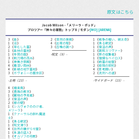
原文はこちら
Jacob Wilson -「メリーラ・ポッド」
プロツアー『神々の軍勢』トップ８ / モダン
[MO]
[ARENA]
3 《
森
》
2 《
突然の衰微
》
1 《
戦争の報い、禍汰奇
》
1 《
沼
》
4 《
出産の殻
》
1 《
漁る軟泥
》
2 《
草むした墓
》
3 《
召喚の調べ
》
1 《
復活の声
》
1 《
森林の墓地
》
1 《
調和スリヴァー
》
1 《
寺院の庭
》
-呪文（9）-
1 《
罪の収集者
》
3 《
剃刀境の茂み
》
1 《
強情なベイロス
》
1 《
神無き祭殿
》
1 《
納墓の総督
》
4 《
霧深い雨林
》
2 《
殺戮の契約
》
4 《
新緑の地下墓地
》
4 《
思考囲い
》
3 《
ガヴォニーの居住区
》
2 《
流刑への道
》
-土地（23）-
-サイドボード（15）-
4 《
極楽鳥
》
3 《
貴族の教主
》
1 《
臓物の予見者
》
2 《
復活の声
》
2 《
根の壁
》
1 《
シルヴォクののけ者、
メリーラ
》
1 《
クァーサルの群れ魔道
士
》
1 《
漁る軟泥
》
1 《
呪文滑り
》
4 《
台所の嫌がらせ屋
》
1 《
永遠の証人
》
1 《
オルゾフの司教
》