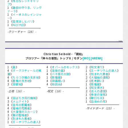
2 《
残忍なレッドキャッ
プ
》
1 《
静寂の守り手、リンヴ
ァーラ
》
1 《
イーオスのレインジャ
ー
》
1 《
目覚ましヒバリ
》
1 《
叫び大口
》
-クリーチャー（28）-
Christian Seibold - 「親和」
プロツアー『神々の軍勢』トップ８ / モダン
[MO]
[ARENA]
1 《
島
》
4 《
オパールのモックス
》
2 《
呪文滑り
》
4 《
ダークスティールの城
1 《
溶接の壺
》
1 《
エーテリウムの達人
》
塞
》
4 《
バネ葉の太鼓
》
1 《
刻まれた勇者
》
4 《
ちらつき蛾の生息地
》
1 《
感電破
》
2 《
大祖始の遺産
》
4 《
墨蛾の生息地
》
4 《
頭蓋囲い
》
2 《
思考囲い
》
3 《
空僻地
》
4 《
物読み
》
1 《
感電破
》
1 《
呪文貫き
》
-土地（16）-
-呪文（18）-
2 《
古えの遺恨
》
1 《
倦怠の宝珠
》
4 《
羽ばたき飛行機械
》
1 《
鞭打ち炎
》
3 《
メムナイト
》
1 《
血染めの月
》
4 《
信号の邪魔者
》
4 《
電結の荒廃者
》
-サイドボード（15）-
4 《
大霊堂のスカージ
》
3 《
鋼の監視者
》
3 《
刻まれた勇者
》
1 《
エーテリウムの達人
》