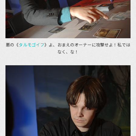
悪の《
タルモゴイフ
》よ、おまえのオーナーに攻撃せよ！私では
なく、な！