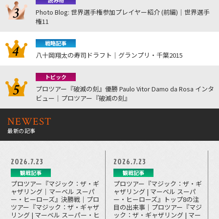
読み物
Photo Blog: 世界選手権参加プレイヤー紹介 (前編)｜世界選手
権11
戦略記事
八十岡翔太の寿司ドラフト｜グランプリ・千葉2015
トピック
プロツアー『破滅の刻』優勝 Paulo Vitor Damo da Rosa インタ
ビュー｜プロツアー『破滅の刻』
NEWEST
最新の記事
2026.7.23
2026.7.23
観戦記事
観戦記事
プロツアー『マジック：ザ・ギ
プロツアー『マジック：ザ・ギ
ャザリング｜マーベル スーパ
ャザリング | マーベル スーパ
ー・ヒーローズ』決勝戦｜プロ
ー・ヒーローズ』トップ8の注
ツアー『マジック：ザ・ギャザ
目の出来事｜プロツアー『マジ
リング | マーベル スーパー・ヒ
ック：ザ・ギャザリング | マー