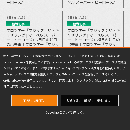
ーローズ』
ベル スーパー・ヒーローズ』
2026.7.23
2026.7.23
観戦記事
観戦記事
プロツアー『マジック：ザ・ギ
プロツアー『マジック：ザ・ギ
ャザリング | マーベル スーパ
ャザリング | マーベル スーパ
ー・ヒーローズ』2日目の注目
ー・ヒーローズ』初日の注目の
の出来事｜プロツアー『マジッ
出来事｜プロツアー『マジッ
ク：ザ・ギャザリング | マーベ
ク：ザ・ギャザリング | マーベ
ル スーパー・ヒーローズ』
ル スーパー・ヒーローズ』
私たちのサイトを正しく機能させセッションデータを正しく匿名化するために、私たちは
necessary cookieを使用しています。necessary cookieのオプトアウト設定は、ブラウザの設定
2026.7.20
2026.7.19
から行ってください。また、お客さま１人１人に合ったコンテンツや広告をご提供したり、ソ
ーシャルメディアの機能を配信したり、ウェブのトラフィックを解析したりするために、
戦略記事
お知らせ
optional cookieも使用しています 「はい、同意します」をクリックすると、optional Cookieの
プロツアー『マジック：ザ・ギ
「マジック・プロツアー殿堂」
ャザリング | マーベル スーパー
復活のお知らせ｜プロツアー
使用に同意したものとします。
ヒーローズ』トップ8プロフィ
『マジック：ザ・ギャザリング
ールとデッキリスト｜プロツア
| マーベル スーパー・ヒーロー
ー『マジック：ザ・ギャザリン
ズ』
同意します。
いいえ、同意しません。
グ | マーベル スーパー・ヒーロ
ーズ』
（Cookieについて
詳しく
）
VIEW MORE