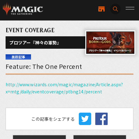
EVENT COVERAGE
プロツアー『神々の軍勢』
英語記事
Feature: The One Percent
http://www.wizards.com/magic/magazine/Article.aspx?
x=mtg/daily/eventcoverage/ptbng14/percent
この記事をシェアする