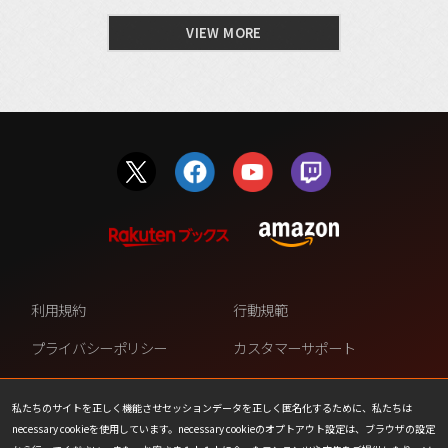
VIEW MORE
利用規約
行動規範
プライバシーポリシー
カスタマーサポート
ファンコンテンツ・ポリシー
個人情報の販売や共有を許可し
ない
私たちのサイトを正しく機能させセッションデータを正しく匿名化するために、私たちは
necessary cookieを使用しています。necessary cookieのオプトアウト設定は、ブラウザの設定
COOKIE
プレスリリース