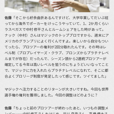
佐藤
「そこから紆余曲折あるんですけど、大学卒業してだいぶ経
ってから海外でポーカーをけっこうやっていて、1、2か月くらい
ラスベガスで中村 修平さんとルームシェアをした時があって。
ナック（中村）さんはマジックのトッププロですから、週末にア
メリカのグランプリによく行くんですよ。楽しいから自分もつい
てったら、プロツアーの権利が2回分取れたんです。その時はレ
ベル制（プロプレイヤーズ・クラブ、ブロンズからプラチナレベ
ルまでが存在）だったんで、シーズン頭から2連続プロツアーが
確定してる今年は高いレベルを狙うのにちょうどいいなってこと
で、マジックに力を入れたらプラチナレベルになれて、そこに都
合よくプロリーグ制度が発足したって感じです。ツイてました」
――マジックへ注力することのリターンが大きいですね。今回も世界
選手権の権利を獲得しました。今回の調整はどのように？
佐藤
「ちょっと前のプロツアーが終わったあと、いつもの調整メ
ンバー……中村 修平さんをはじめ、井川 良彦さん、高橋 優太さ