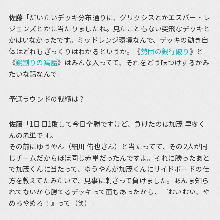
佐藤
「だいたいデッキ分布通りに、グリクシスとかエスパー・レ
ジェンズとかに当たりましたね。見たこともない突飛なデッキと
かはいなかったです。ミッドレンジ環境なんで、デッキの動き自
体はどれもざっくりはわかるというか。《
勢団の銀行破り
》と
《
鏡割りの寓話
》はみんな入ってて、それをどう味つけするかみ
たいな話なんで」
――予選ラウンドの戦績は？
佐藤
「1日目1敗して今日全勝ですけど、負けたのは加茂 里樹く
んの赤単です。
その前にゆうやん（細川 侑也さん）と当たってて、その2人が同
じチームだからほぼ同じ赤単だったんですよ。それに勝ったあと
で加茂くんに当たって、ゆうやんが加茂くんにサイドボードの仕
方を教えてたみたいで、見事に刺さって負けました。あんま知ら
れてないから勝てるデッキって面もあったから、『おいおい、や
めろやめろ！』って（笑）」