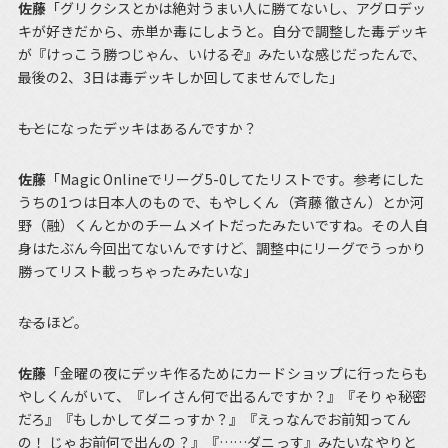
佐藤
「グリクシスとかは絶対うまい人に勝てないし、アグロデッ
キが好きだから、赤単か毒にしようと。自分で調整した毒デッキ
が『けっこう勝つじゃん、いけるぞ』みたいな感じだったんで、
最後の2、3日は毒デッキしか回してませんでした」
――もとになったデッキはあるんですか？
佐藤
「Magic Onlineでリーグ5-0してたリストです。参考にした
うちの1つは日本人のもので、もやしくん（斉藤 徹さん）とか河
野（融）くんとかのチームメイトだったみたいですね。その人自
身はたぶん今回出てないんですけど、調整中にリーグでうっかり
勝ってリスト載っちゃったみたいな」
――なるほど。
佐藤
「金曜の夜にデッキ作るためにカードショップに行ったらも
やしくんがいて、『レイさん何で出るんですか？』『そりゃ秘密
だろ』『もしかしてダニっすか？』『えっなんでお前知ってん
の！ じゃお前何で出んの？』『……ダニっす』みたいなやりと