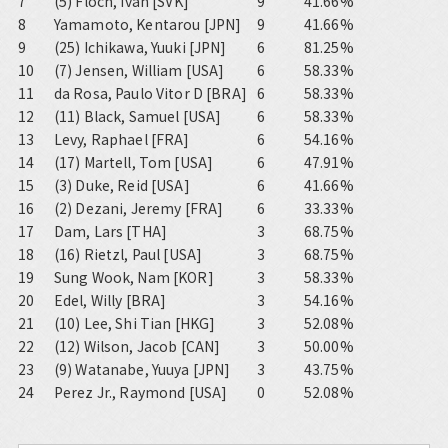
7
(5) Floch, Ivan [SVK]
9
41.66%
8
Yamamoto, Kentarou [JPN]
9
41.66%
9
(25) Ichikawa, Yuuki [JPN]
6
81.25%
10
(7) Jensen, William [USA]
6
58.33%
11
da Rosa, Paulo Vitor D [BRA]
6
58.33%
12
(11) Black, Samuel [USA]
6
58.33%
13
Levy, Raphael [FRA]
6
54.16%
14
(17) Martell, Tom [USA]
6
47.91%
15
(3) Duke, Reid [USA]
6
41.66%
16
(2) Dezani, Jeremy [FRA]
6
33.33%
17
Dam, Lars [THA]
3
68.75%
18
(16) Rietzl, Paul [USA]
3
68.75%
19
Sung Wook, Nam [KOR]
3
58.33%
20
Edel, Willy [BRA]
3
54.16%
21
(10) Lee, Shi Tian [HKG]
3
52.08%
22
(12) Wilson, Jacob [CAN]
3
50.00%
23
(9) Watanabe, Yuuya [JPN]
3
43.75%
24
Perez Jr., Raymond [USA]
0
52.08%