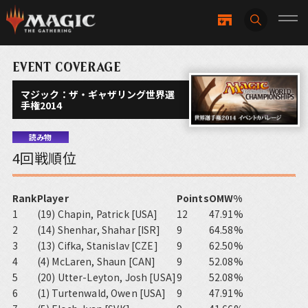
EVENT COVERAGE
マジック：ザ・ギャザリング世界選
手権2014
読み物
4回戦順位
Rank
Player
Points
OMW%
1
(19) Chapin, Patrick [USA]
12
47.91%
2
(14) Shenhar, Shahar [ISR]
9
64.58%
3
(13) Cifka, Stanislav [CZE]
9
62.50%
4
(4) McLaren, Shaun [CAN]
9
52.08%
5
(20) Utter-Leyton, Josh [USA]
9
52.08%
6
(1) Turtenwald, Owen [USA]
9
47.91%