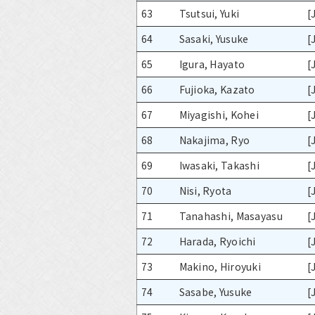
63
Tsutsui, Yuki
[
64
Sasaki, Yusuke
[
65
Igura, Hayato
[
66
Fujioka, Kazato
[
67
Miyagishi, Kohei
[
68
Nakajima, Ryo
[
69
Iwasaki, Takashi
[
70
Nisi, Ryota
[
71
Tanahashi, Masayasu
[
72
Harada, Ryoichi
[
73
Makino, Hiroyuki
[
74
Sasabe, Yusuke
[