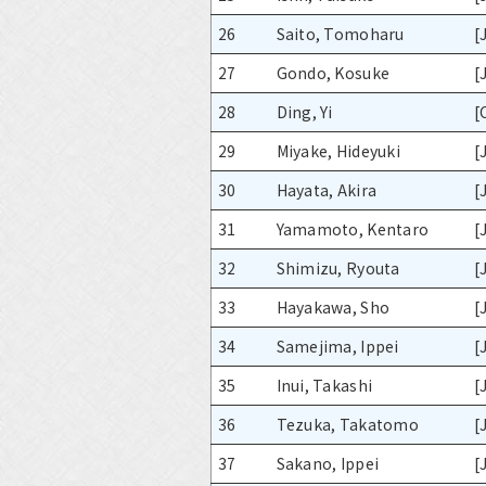
26
Saito, Tomoharu
[
27
Gondo, Kosuke
[
28
Ding, Yi
[
29
Miyake, Hideyuki
[
30
Hayata, Akira
[
31
Yamamoto, Kentaro
[
32
Shimizu, Ryouta
[
33
Hayakawa, Sho
[
34
Samejima, Ippei
[
35
Inui, Takashi
[
36
Tezuka, Takatomo
[
37
Sakano, Ippei
[