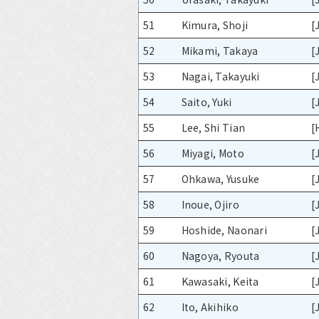
51
Kimura, Shoji
[
52
Mikami, Takaya
[
53
Nagai, Takayuki
[
54
Saito, Yuki
[
55
Lee, Shi Tian
[
56
Miyagi, Moto
[
57
Ohkawa, Yusuke
[
58
Inoue, Ojiro
[
59
Hoshide, Naonari
[
60
Nagoya, Ryouta
[
61
Kawasaki, Keita
[
62
Ito, Akihiko
[