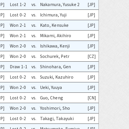
JP]
Lost 1-2
vs.
Nakamura, Yusuke 2
[JP]
JP]
Lost 0-2
vs.
Ichimura, Yuji
[JP]
JP]
Won 2-1
vs.
Kato, Kensuke
[JP]
JP]
Won 2-1
vs.
Mikami, Akihiro
[JP]
JP]
Won 2-0
vs.
Ishikawa, Kenji
[JP]
JP]
Won 2-0
vs.
Sochurek, Petr
[CZ]
JP]
Draw 1-1
vs.
Shinohara, Gen
[JP]
JP]
Lost 0-2
vs.
Suzuki, Kazuhiro
[JP]
JP]
Won 2-0
vs.
Ueki, Yuuya
[JP]
JP]
Lost 0-2
vs.
Guo, Cheng
[CN]
JP]
Won 2-0
vs.
Yoshimori, Sho
[JP]
JP]
Lost 0-2
vs.
Takagi, Takayuki
[JP]
JP]
Lost 0-2
vs.
Matsumoto, Fumiya
[JP]