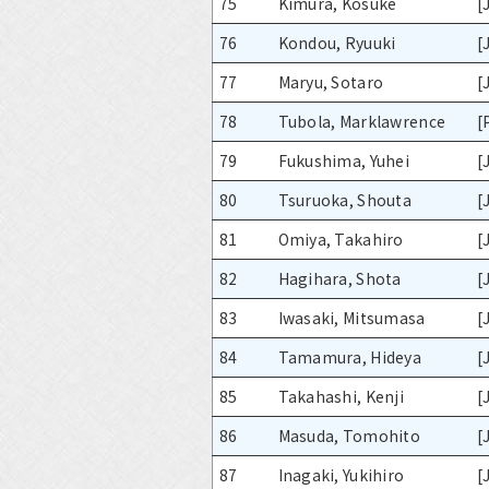
75
Kimura, Kosuke
[
76
Kondou, Ryuuki
[
77
Maryu, Sotaro
[
78
Tubola, Marklawrence
[
79
Fukushima, Yuhei
[
80
Tsuruoka, Shouta
[
81
Omiya, Takahiro
[
82
Hagihara, Shota
[
83
Iwasaki, Mitsumasa
[
84
Tamamura, Hideya
[
85
Takahashi, Kenji
[
86
Masuda, Tomohito
[
87
Inagaki, Yukihiro
[