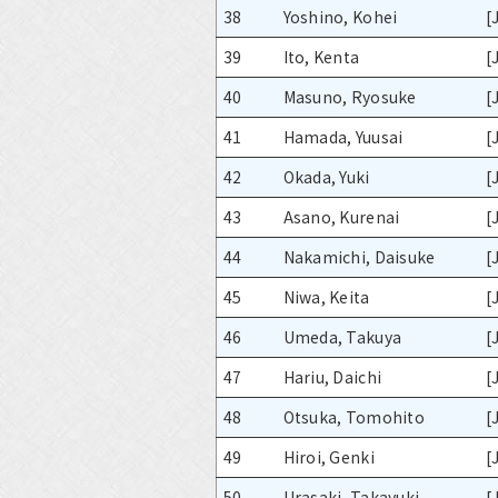
38
Yoshino, Kohei
[
39
Ito, Kenta
[
40
Masuno, Ryosuke
[
41
Hamada, Yuusai
[
42
Okada, Yuki
[
43
Asano, Kurenai
[
44
Nakamichi, Daisuke
[
45
Niwa, Keita
[
46
Umeda, Takuya
[
47
Hariu, Daichi
[
48
Otsuka, Tomohito
[
49
Hiroi, Genki
[
50
Urasaki, Takayuki
[