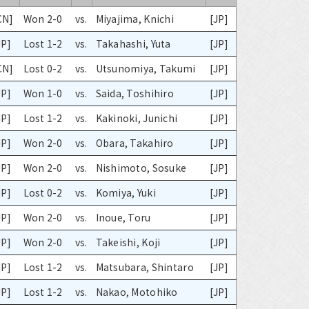
CN]
Won 2-0
vs.
Miyajima, Knichi
[JP]
JP]
Lost 1-2
vs.
Takahashi, Yuta
[JP]
CN]
Lost 0-2
vs.
Utsunomiya, Takumi
[JP]
JP]
Won 1-0
vs.
Saida, Toshihiro
[JP]
JP]
Lost 1-2
vs.
Kakinoki, Junichi
[JP]
JP]
Won 2-0
vs.
Obara, Takahiro
[JP]
JP]
Won 2-0
vs.
Nishimoto, Sosuke
[JP]
JP]
Lost 0-2
vs.
Komiya, Yuki
[JP]
JP]
Won 2-0
vs.
Inoue, Toru
[JP]
JP]
Won 2-0
vs.
Takeishi, Koji
[JP]
JP]
Lost 1-2
vs.
Matsubara, Shintaro
[JP]
JP]
Lost 1-2
vs.
Nakao, Motohiko
[JP]