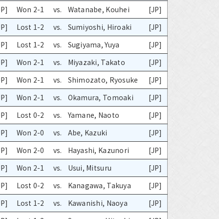
JP]
Won 2-1
vs.
Watanabe, Kouhei
[JP]
JP]
Lost 1-2
vs.
Sumiyoshi, Hiroaki
[JP]
JP]
Lost 1-2
vs.
Sugiyama, Yuya
[JP]
JP]
Won 2-1
vs.
Miyazaki, Takato
[JP]
JP]
Won 2-1
vs.
Shimozato, Ryosuke
[JP]
JP]
Won 2-1
vs.
Okamura, Tomoaki
[JP]
JP]
Lost 0-2
vs.
Yamane, Naoto
[JP]
JP]
Won 2-0
vs.
Abe, Kazuki
[JP]
JP]
Won 2-0
vs.
Hayashi, Kazunori
[JP]
JP]
Won 2-1
vs.
Usui, Mitsuru
[JP]
JP]
Lost 0-2
vs.
Kanagawa, Takuya
[JP]
JP]
Lost 1-2
vs.
Kawanishi, Naoya
[JP]