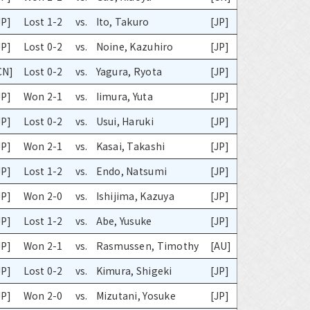
JP]
Lost 1-2
vs.
Ito, Takuro
[JP]
JP]
Lost 0-2
vs.
Noine, Kazuhiro
[JP]
CN]
Lost 0-2
vs.
Yagura, Ryota
[JP]
JP]
Won 2-1
vs.
Iimura, Yuta
[JP]
JP]
Lost 0-2
vs.
Usui, Haruki
[JP]
JP]
Won 2-1
vs.
Kasai, Takashi
[JP]
JP]
Lost 1-2
vs.
Endo, Natsumi
[JP]
JP]
Won 2-0
vs.
Ishijima, Kazuya
[JP]
JP]
Lost 1-2
vs.
Abe, Yusuke
[JP]
JP]
Won 2-1
vs.
Rasmussen, Timothy
[AU]
JP]
Lost 0-2
vs.
Kimura, Shigeki
[JP]
JP]
Won 2-0
vs.
Mizutani, Yosuke
[JP]