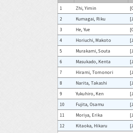
1
Zhi, Yimin
[
2
Kumagai, Riku
[
3
He, Yue
[
4
Horiuchi, Makoto
[
5
Murakami, Souta
[
6
Masukado, Kenta
[
7
Hirami, Tomonori
[
8
Narita, Takashi
[
9
Yukuhiro, Ken
[
10
Fujita, Osamu
[
11
Moriya, Erika
[
12
Kitaoka, Hikaru
[