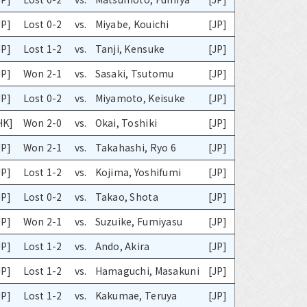
JP]
Lost 0-2
vs.
Miyabe, Kouichi
[JP]
JP]
Lost 1-2
vs.
Tanji, Kensuke
[JP]
JP]
Won 2-1
vs.
Sasaki, Tsutomu
[JP]
JP]
Lost 0-2
vs.
Miyamoto, Keisuke
[JP]
HK]
Won 2-0
vs.
Okai, Toshiki
[JP]
JP]
Won 2-1
vs.
Takahashi, Ryo 6
[JP]
JP]
Lost 1-2
vs.
Kojima, Yoshifumi
[JP]
JP]
Lost 0-2
vs.
Takao, Shota
[JP]
JP]
Won 2-1
vs.
Suzuike, Fumiyasu
[JP]
JP]
Lost 1-2
vs.
Ando, Akira
[JP]
JP]
Lost 1-2
vs.
Hamaguchi, Masakuni
[JP]
JP]
Lost 1-2
vs.
Kakumae, Teruya
[JP]