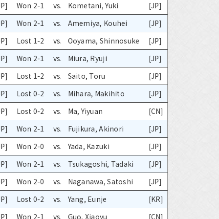
JP]
Won 2-1
vs.
Kometani, Yuki
[JP]
JP]
Won 2-1
vs.
Amemiya, Kouhei
[JP]
JP]
Lost 1-2
vs.
Ooyama, Shinnosuke
[JP]
JP]
Won 2-1
vs.
Miura, Ryuji
[JP]
JP]
Lost 1-2
vs.
Saito, Toru
[JP]
JP]
Lost 0-2
vs.
Mihara, Makihito
[JP]
JP]
Lost 0-2
vs.
Ma, Yiyuan
[CN]
JP]
Won 2-1
vs.
Fujikura, Akinori
[JP]
JP]
Won 2-0
vs.
Yada, Kazuki
[JP]
JP]
Won 2-1
vs.
Tsukagoshi, Tadaki
[JP]
JP]
Won 2-0
vs.
Naganawa, Satoshi
[JP]
JP]
Lost 0-2
vs.
Yang, Eunje
[KR]
JP]
Won 2-1
vs.
Guo, Xiaoyu
[CN]