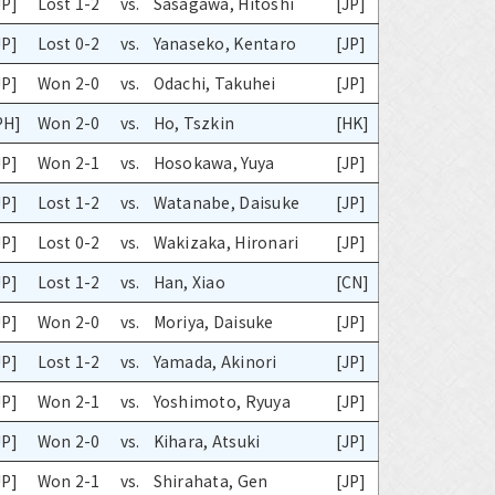
JP]
Lost 1-2
vs.
Sasagawa, Hitoshi
[JP]
JP]
Lost 0-2
vs.
Yanaseko, Kentaro
[JP]
JP]
Won 2-0
vs.
Odachi, Takuhei
[JP]
PH]
Won 2-0
vs.
Ho, Tszkin
[HK]
JP]
Won 2-1
vs.
Hosokawa, Yuya
[JP]
JP]
Lost 1-2
vs.
Watanabe, Daisuke
[JP]
JP]
Lost 0-2
vs.
Wakizaka, Hironari
[JP]
JP]
Lost 1-2
vs.
Han, Xiao
[CN]
JP]
Won 2-0
vs.
Moriya, Daisuke
[JP]
JP]
Lost 1-2
vs.
Yamada, Akinori
[JP]
JP]
Won 2-1
vs.
Yoshimoto, Ryuya
[JP]
JP]
Won 2-0
vs.
Kihara, Atsuki
[JP]
JP]
Won 2-1
vs.
Shirahata, Gen
[JP]