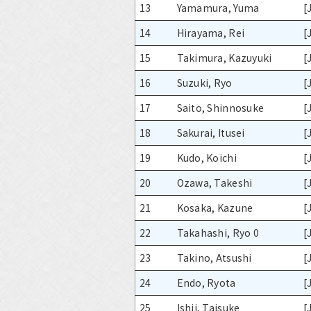
13
Yamamura, Yuma
[
14
Hirayama, Rei
[
15
Takimura, Kazuyuki
[
16
Suzuki, Ryo
[
17
Saito, Shinnosuke
[
18
Sakurai, Itusei
[
19
Kudo, Koichi
[
20
Ozawa, Takeshi
[
21
Kosaka, Kazune
[
22
Takahashi, Ryo 0
[
23
Takino, Atsushi
[
24
Endo, Ryota
[
25
Ishii, Taisuke
[