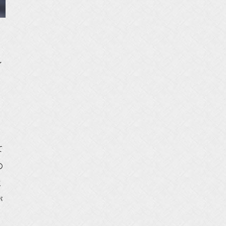
イ
て
の
と
が