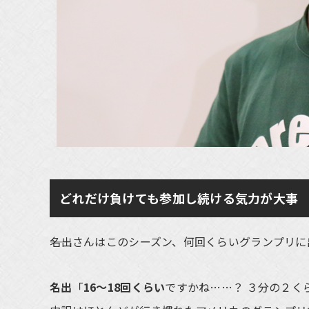
どれだけ負けても参加し続ける気力が大事
――名出さんはこのシーズン、何回くらいグランプリ
名出
「
16～18回くらい
ですかね……？ ３分の２く