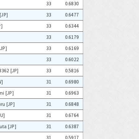
]
33
0.6830
[JP]
33
0.6477
P]
33
0.6344
33
0.6179
JP]
33
0.6169
]
33
0.6022
3362 [JP]
33
0.5816
W]
31
0.6980
mi [JP]
31
0.6963
ru [JP]
31
0.6848
AU]
31
0.6764
ta [JP]
31
0.6387
31
0.5917