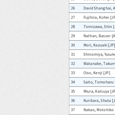
26
David Shanghai, 
27
Fujihira, Kohei [J
28
Tomizawa, Shin [
29
Nathan, Basser [
30
Mori, Kazuaki [JP
31
Shinomiya, Yusuk
32
Watanabe, Takumi
33
Oiso, Kenji [JP]
34
Saito, Tomoharu 
35
Miura, Katsuya [J
36
Kuribara, Shuta [
37
Nakao, Motohiko 