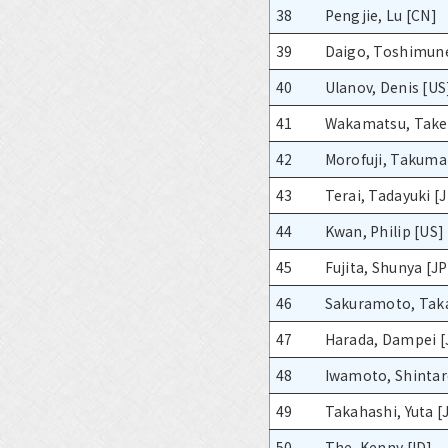
38
Pengjie, Lu [CN]
39
Daigo, Toshimune
40
Ulanov, Denis [US
41
Wakamatsu, Taker
42
Morofuji, Takuma
43
Terai, Tadayuki [
44
Kwan, Philip [US]
45
Fujita, Shunya [JP
46
Sakuramoto, Taka
47
Harada, Dampei [
48
Iwamoto, Shintar
49
Takahashi, Yuta [
50
The, Kenny [ID]