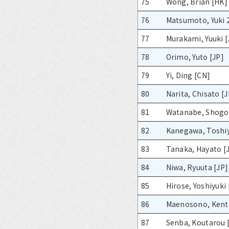
75
Wong, Brian [HK]
76
Matsumoto, Yuki 
77
Murakami, Yuuki [
78
Orimo, Yuto [JP]
79
Yi, Ding [CN]
80
Narita, Chisato [J
81
Watanabe, Shogo
82
Kanegawa, Toshiy
83
Tanaka, Hayato [
84
Niwa, Ryuuta [JP]
85
Hirose, Yoshiyuki 
86
Maenosono, Kenta
87
Senba, Koutarou 