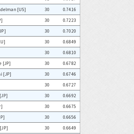
Adelman [US]
30
0.7416
P]
30
0.7223
JP]
30
0.7020
AU]
30
0.6849
]
30
0.6810
e [JP]
30
0.6782
 [JP]
30
0.6746
30
0.6727
[JP]
30
0.6692
P]
30
0.6675
JP]
30
0.6656
[JP]
30
0.6649