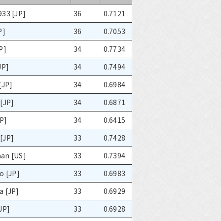
933 [JP]
36
0.7121
P]
36
0.7053
P]
34
0.7734
JP]
34
0.7494
[JP]
34
0.6984
[JP]
34
0.6871
JP]
34
0.6415
[JP]
33
0.7428
an [US]
33
0.7394
o [JP]
33
0.6983
a [JP]
33
0.6929
JP]
33
0.6928