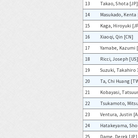
13
Takao, Shota [JP
14
Masukado, Kenta 
15
Kaga, Hiroyuki [J
16
Xiaoqi, Qin [CN]
17
Yamabe, Kazumi [
18
Ricci, Joseph [US
19
Suzuki, Takahiro 
20
Ta, Chi Huang [T
21
Kobayasi, Tatsuu
22
Tsukamoto, Mitsu
23
Ventura, Justin [
24
Hatakeyama, Shou
25
Dame, Derek [JP]