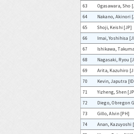
63
Ogasawara, Sho [
64
Nakano, Akinori [
65
Shoji, Keishi [JP]
66
Imai, Yoshihisa [J
67
Ishikawa, Takuma
68
Nagasaki, Ryou [
69
Arita, Kazuhiro [J
70
Kevin, Japutra [ID
71
Yizheng, Shen [JP
72
Diego, Obregon G
73
Gillo, Alvin [PH]
74
Anan, Kazuyoshi 