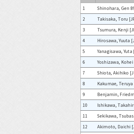
1
Shinohara, Gen 8
2
Takisaka, Toru [J
3
Tsumura, Kenji [J
4
Hirosawa, Yuuta [
5
Yanagisawa, Yuta 
6
Yoshizawa, Kohei 
7
Shiota, Akihiko [
8
Kakumae, Teruya 
9
Benjamin, Friedm
10
Ishikawa, Takahir
11
Sekikawa, Tsubas
12
Akimoto, Daichi [