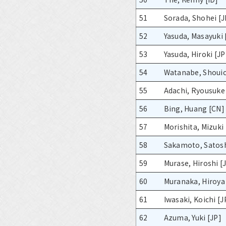
51
Sorada, Shohei [J
52
Yasuda, Masayuki 
53
Yasuda, Hiroki [JP
54
Watanabe, Shouic
55
Adachi, Ryousuke
56
Bing, Huang [CN]
57
Morishita, Mizuki 
58
Sakamoto, Satosh
59
Murase, Hiroshi [
60
Muranaka, Hiroya
61
Iwasaki, Koichi [J
62
Azuma, Yuki [JP]