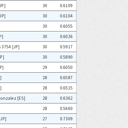
JP]
30
0.6109
JP]
30
0.6104
30
0.6055
P]
30
0.6026
 3754 [JP]
30
0.5917
JP]
30
0.5890
P]
29
0.6050
]
28
0.6587
]
28
0.6515
onzalez [ES]
28
0.6362
28
0.5660
[JP]
27
0.7309