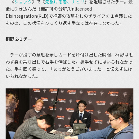
《
ショック
》で《
先駆ける者、ナヒリ
》を退場させたチー。最
後に引き込んだ《無許可の分解/Unlicensed
Disintegration(KLD)で桐野の攻撃をしのぎライフを１点残した
ものの、この状況をひっくり返す手立ては存在しなかった。
桐野 2-1 チー
チーが投了の意思を示しカードを片付け出した瞬間、桐野は思
わず身を乗り出しで右手を伸ばした。握手せずにはいられなかっ
た。手を固く握って、「ありがとうございました」と伝えずには
いられなかった。