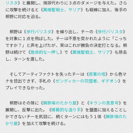
リスタ
》と展開し、挨拶代わりに３点のダメージを与えた。さら
に攻撃を続けると《
異端聖戦士、サリア
》も戦線に加え、後手の
桐野に対応を迫る。
桐野は《
歩行バリスタ
》を繰り出し、チーの《
歩行バリスタ
》
を対象に１点を飛ばした。チーは不意を突かれたように「こっち
ですか？」と声を上げたが、実はこれが勝負の決定打となる。桐
野は続けて《
致命的な一押し
》で《
異端聖戦士、サリア
》も除去
し、ターンを渡した。
そしてアーティファクトを失ったチーは《
産業の塔
》から色マ
ナを捻出できず、手札の《
ゼンディカーの同盟者、ギデオン
》を
プレイできなかった。
桐野はその隙に《
屑鉄場のたかり屋
》と《
キランの真意号
》を
展開し、反撃に出た。《
模範的な造り手
》を盤面に加えることし
かできないチーを尻目に、続くターンにはもう１体《
屑鉄場のた
かり屋
》を加えて攻撃を続ける。