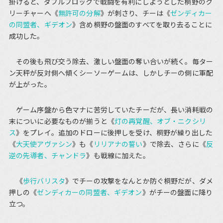
掛けると、ダブルブロックで戦闘を有利にしようとした桐野のク
リーチャーへ《
無許可の分解
》が刺さり、チーは《
ゼンディカー
の同盟者、ギデオン
》含め桐野の盤面のすべてを取り去ることに
成功した。
その後も飛び交う除去、激しい盤面の奪い合いが続く。毎ター
ン天秤が反対側へ傾くシーソーゲームは、しかしチーの側に軍配
が上がった。
ゲーム序盤から色マナに苦労していたチーだが、長い消耗戦の
末についに必要なものが揃うと《
灯の再覚醒、オブ・ニクシリ
ス
》をプレイ。追加のドローに後押しを受け、桐野が繰り出した
《
大天使アヴァシン
》も《
リリアナの誓い
》で除去、さらに《
反
逆の先導者、チャンドラ
》も戦線に加えた。
《
歩行バリスタ
》でチーの攻撃をなんとか防ぐ桐野だが、ダメ
押しの《
ゼンディカーの同盟者、ギデオン
》がチーの盤面に降り
立つ。