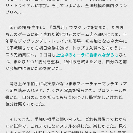
リ・トライアルに参加。そしていよいよ、全国規模の国内グラン
プリへ......
岡山の桐野 亮平は、『異界月』でマジックを始めた。たちま
ちこのゲームに魅了された彼は地元のゲーム店へ通いはじめ、半
年足らずでグランプリ・トライアル優勝。初参加となる今大会に
て不戦勝２つから初日全勝を遂げ、トップ８入賞へと向かうレー
スの先頭集団へ。２日目も
上位卓のオーラに呑まれながらも
ひと
つ、またひとつと勝利を重ね、15回戦を終えたとき、自分の名前
が会場中に響いたのを聞いた。
湧き上がる拍手に現実感がないままフィーチャーマッチエリア
へ足を踏み入れると、たくさん写真を撮られた。プロフィールを
書いた。自分のことを知ってもらうのは少し恥ずかしいけれど、
気分は悪くなかった。
そしてまた、手強い相手と競い合った。どれも最後までわから
ない試合で、これまでにないスリルを感じた。楽しかった。見る
ものすべてが、体験したことすべてが新鮮だった。こんなに最高