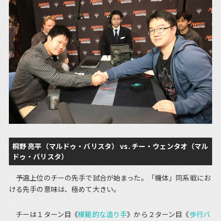
桐野 亮平（マルドゥ・バリスタ） vs. チー・ウェンタオ（マル
ドゥ・バリスタ）
予選上位のチーの先手で試合が始まった。「機体」同系戦にお
ける先手の意味は、極めて大きい。
チーは１ターン目《
模範的な造り手
》から２ターン目《
歩行バ