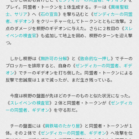
プレイ。同盟者・トークンを１体生成する。チーは《
異端聖戦
士、サリア
》へ《
石の宣告
》を撃ち込むと《
ゼンディカーの同盟
者、ギデオン
》をクリーチャー化してトークンとともに攻撃。２
点のダメージを桐野のギデオンに与えた。さらに２枚目の《
スレ
イベンの検査官
》も追加して地上を固め、桐野のターンを迎え撃
つ。
しかし桐野は《
無許可の分解
》と《
致命的な一押し
》でチーの
ブロッカーを排除すると、自身の《
ゼンディカーの同盟者、ギデ
オン
》でチーのギデオンを打ち倒した。同盟者・トークンによる
反撃で忠誠度は１まで減ったが、まだ生き残っている。
今度は桐野の盤面が先ほどのチーのものと似た状況になった。
《
スレイベンの検査官
》２体と同盟者・トークンが《
ゼンディカ
ーの同盟者、ギデオン
》を守る形だ。
チーの盤面には《
屑鉄場のたかり屋
》と同盟者・トークンが１
体。その２体で《
ゼンディカーの同盟者、ギデオン
》へ攻撃を仕