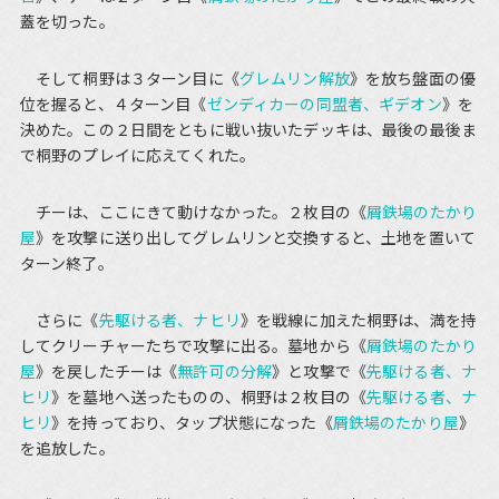
蓋を切った。
そして桐野は３ターン目に《
グレムリン解放
》を放ち盤面の優
位を握ると、４ターン目《
ゼンディカーの同盟者、ギデオン
》を
決めた。この２日間をともに戦い抜いたデッキは、最後の最後ま
で桐野のプレイに応えてくれた。
チーは、ここにきて動けなかった。２枚目の《
屑鉄場のたかり
屋
》を攻撃に送り出してグレムリンと交換すると、土地を置いて
ターン終了。
さらに《
先駆ける者、ナヒリ
》を戦線に加えた桐野は、満を持
してクリーチャーたちで攻撃に出る。墓地から《
屑鉄場のたかり
屋
》を戻したチーは《
無許可の分解
》と攻撃で《
先駆ける者、ナ
ヒリ
》を墓地へ送ったものの、桐野は２枚目の《
先駆ける者、ナ
ヒリ
》を持っており、タップ状態になった《
屑鉄場のたかり屋
》
を追放した。