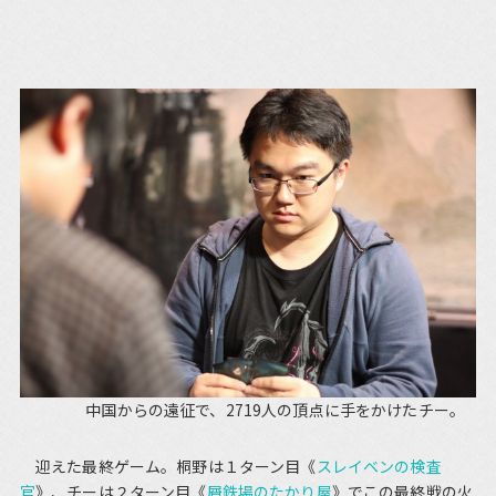
中国からの遠征で、2719人の頂点に手をかけたチー。
迎えた最終ゲーム。桐野は１ターン目《
スレイベンの検査
官
》、チーは２ターン目《
屑鉄場のたかり屋
》でこの最終戦の火