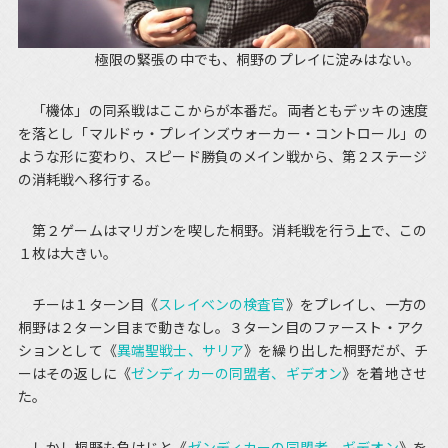
極限の緊張の中でも、桐野のプレイに淀みはない。
「機体」の同系戦はここからが本番だ。両者ともデッキの速度
を落とし「マルドゥ・プレインズウォーカー・コントロール」の
ような形に変わり、スピード勝負のメイン戦から、第２ステージ
の消耗戦へ移行する。
第２ゲームはマリガンを喫した桐野。消耗戦を行う上で、この
１枚は大きい。
チーは１ターン目《
スレイベンの検査官
》をプレイし、一方の
桐野は２ターン目まで動きなし。３ターン目のファースト・アク
ションとして《
異端聖戦士、サリア
》を繰り出した桐野だが、チ
ーはその返しに《
ゼンディカーの同盟者、ギデオン
》を着地させ
た。
しかし桐野も負けじと《
ゼンディカーの同盟者、ギデオン
》を