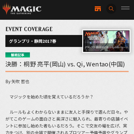
EVENT COVERAGE
グランプリ・静岡2017春
観戦記事
決勝：桐野 亮平(岡山) vs. Qi, Wentao(中国)
By 矢吹 哲也
マジックを始めた頃を覚えているだろうか？
ルールもよくわからないままに友人と手探りで遊んだ日々。や
がてこのゲームの面白さと奥深さに魅入られ、最寄りの店舗イベ
ントに参加し始めた者もいるだろう。そこで交友の幅を広げ、実
力をつけ、別の会場で開催されるプロツアー予備予選やグランプ