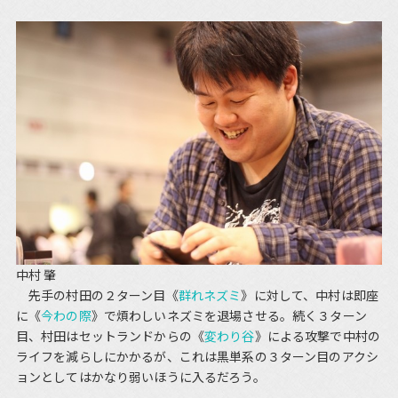
中村 肇
先手の村田の２ターン目《
群れネズミ
》に対して、中村は即座
に《
今わの際
》で煩わしいネズミを退場させる。続く３ターン
目、村田はセットランドからの《
変わり谷
》による攻撃で中村の
ライフを減らしにかかるが、これは黒単系の３ターン目のアクシ
ョンとしてはかなり弱いほうに入るだろう。