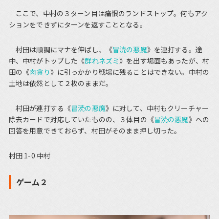
ここで、中村の３ターン目は痛恨のランドストップ。何もアク
ションをできずにターンを返すこととなる。
村田は順調にマナを伸ばし、《
冒涜の悪魔
》を連打する。途
中、中村がトップした《
群れネズミ
》を出す場面もあったが、村
田の《
肉貪り
》に引っかかり戦場に残ることはできない。中村の
土地は依然として２枚のままだ。
村田が連打する《
冒涜の悪魔
》に対して、中村もクリーチャー
除去カードで対応していたものの、３体目の《
冒涜の悪魔
》への
回答を用意できておらず、村田がそのまま押し切った。
村田 1-0 中村
ゲーム２