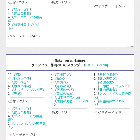
-土地（26）-
-呪文（20）-
-サイドボード（15）-
4 《
群れネズミ
》
4 《
冒涜の悪魔
》
4 《
ヴィズコーパの血男
爵
》
2 《
幽霊議員オブゼダー
ト
》
-クリーチャー（14）-
Nakamura, Hajime
グランプリ・静岡2014 / スタンダード
[MO]
[ARENA]
11 《
沼
》
4 《
思考囲い
》
1 《
摩耗 // 損耗
》
4 《
神無き祭殿
》
2 《
強迫
》
2 《
闇の裏切り
》
4 《
変わり谷
》
4 《
肉貪り
》
2 《
破滅の刃
》
4 《
静寂の神殿
》
2 《
今わの際
》
3 《
生命散らしのゾンビ
》
1 《
オルゾフのギルド門
》
1 《
究極の価格
》
3 《
罪の収集者
》
1 《
平地
》
4 《
英雄の破滅
》
2 《
アスフォデルの灰色商
4 《
地下世界の人脈
》
人
》
-土地（25）-
1 《
太陽の勇者、エルズペ
2 《
幽霊議員オブゼダー
ス
》
ト
》
4 《
群れネズミ
》
4 《
冒涜の悪魔
》
-呪文（22）-
-サイドボード（15）-
4 《
ヴィズコーパの血男
爵
》
1 《
アスフォデルの灰色商
人
》
-クリーチャー（13）-