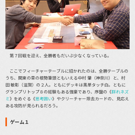
第７回戦を迎え、全勝者もだいぶ少なくなっている。
ここでフィーチャーテーブルに招かれたのは、全勝テーブルの
うち、関東の草の根勢筆頭ともいえる中村 肇（神奈川）と、村
田 敏彰（滋賀）の２人。ともにデッキは黒単タッチ白。ともに
グランプリトップ８の経験もある強豪であり、序盤の《
群れネズ
ミ
》をめぐる《
思考囲い
》やクリーチャー除去カードの、見応え
ある攻防が見られるだろう。
ゲーム１