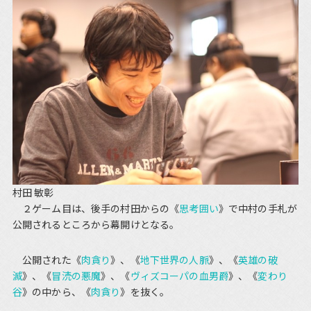
村田 敏彰
２ゲーム目は、後手の村田からの《
思考囲い
》で中村の手札が
公開されるところから幕開けとなる。
公開された《
肉貪り
》、《
地下世界の人脈
》、《
英雄の破
滅
》、《
冒涜の悪魔
》、《
ヴィズコーパの血男爵
》、《
変わり
谷
》の中から、《
肉貪り
》を抜く。