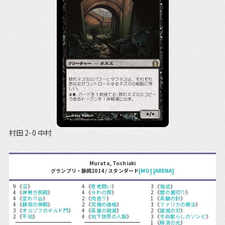
村田 2-0 中村
Murata, Toshiaki
グランプリ・静岡2014 / スタンダード
[MO]
[ARENA]
9 《
沼
》
4 《
思考囲い
》
3 《
強迫
》
4 《
神無き祭殿
》
4 《
今わの際
》
2 《
闇の裏切り
》
4 《
変わり谷
》
2 《
肉貪り
》
1 《
真髄の針
》
4 《
静寂の神殿
》
2 《
究極の価格
》
3 《
ファリカの療法
》
3 《
オルゾフのギルド門
》
4 《
英雄の破滅
》
2 《
破滅の刃
》
2 《
平地
》
4 《
地下世界の人脈
》
3 《
生命散らしのゾンビ
》
1 《
解消の光
》