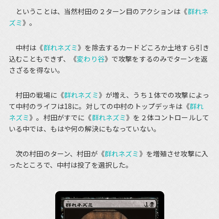
ということは、当然村田の２ターン目のアクションは《
群れネ
ズミ
》。
中村は《
群れネズミ
》を除去するカードどころか土地すら引き
込むこともできず、《
変わり谷
》で攻撃をするのみでターンを返
さざるを得ない。
村田の戦場に《
群れネズミ
》が増え、うち１体での攻撃によっ
て中村のライフは18に。対しての中村のトップデッキは《
群れ
ネズミ
》。村田がすでに《
群れネズミ
》を２体コントロールして
いる中では、もはや何の解決にもなっていない。
次の村田のターン、村田が《
群れネズミ
》を増殖させ攻撃に入
ったところで、中村は投了を選択した。