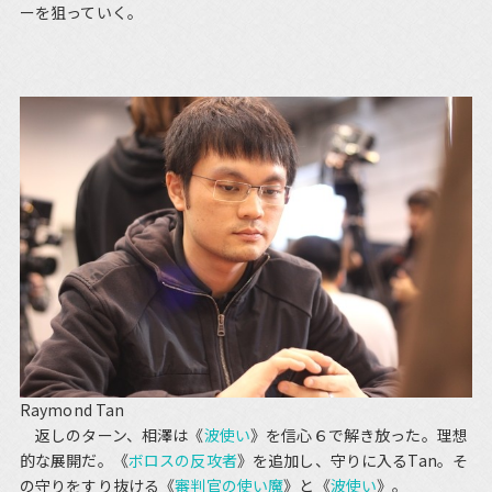
ーを狙っていく。
Raymond Tan
返しのターン、相澤は《
波使い
》を信心６で解き放った。理想
的な展開だ。《
ボロスの反攻者
》を追加し、守りに入るTan。そ
の守りをすり抜ける《
審判官の使い魔
》と《
波使い
》。