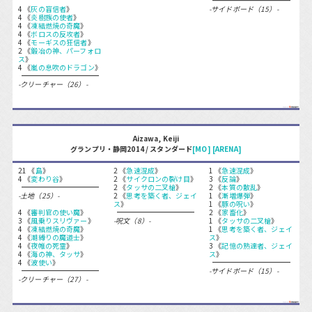
4 《
灰の盲信者
》
-サイドボード（15）-
4 《
炎樹族の使者
》
4 《
凍結燃焼の奇魔
》
4 《
ボロスの反攻者
》
4 《
モーギスの狂信者
》
2 《
鍛冶の神、パーフォロ
ス
》
4 《
嵐の息吹のドラゴン
》
-クリーチャー（26）-
Aizawa, Keiji
グランプリ・静岡2014 / スタンダード
[MO]
[ARENA]
21 《
島
》
2 《
急速混成
》
1 《
急速混成
》
4 《
変わり谷
》
2 《
サイクロンの裂け目
》
3 《
反論
》
2 《
タッサの二叉槍
》
2 《
本質の散乱
》
-土地（25）-
2 《
思考を築く者、ジェイ
1 《
漸増爆弾
》
ス
》
1 《
豚の呪い
》
4 《
審判官の使い魔
》
2 《
家畜化
》
3 《
風乗りスリヴァー
》
-呪文（8）-
1 《
タッサの二叉槍
》
4 《
凍結燃焼の奇魔
》
1 《
思考を築く者、ジェイ
4 《
潮縛りの魔道士
》
ス
》
4 《
夜帷の死霊
》
3 《
記憶の熟達者、ジェイ
4 《
海の神、タッサ
》
ス
》
4 《
波使い
》
-サイドボード（15）-
-クリーチャー（27）-