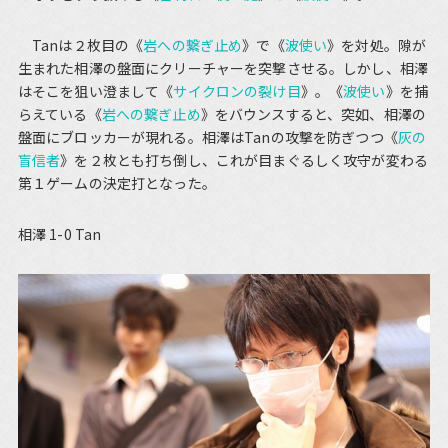
Tanは２枚目の《
岩への繋ぎ止め
》で《
波使い
》を対処。隙が
生まれた相澤の盤面にクリーチャーを突撃させる。しかし、相澤
はそこを狙い澄まして《
サイクロンの裂け目
》。《
波使い
》を捕
らえている《
岩への繋ぎ止め
》をバウンスすると、突如、相澤の
盤面にブロッカーが現れる。相澤はTanの攻撃を防ぎつつ《
灰の
盲信者
》を２枚とも打ち倒し、これが目まぐるしく攻守が変わる
第１ゲームの決定打となった。
相澤 1-0 Tan