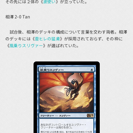
その先には２体の《
波使い
》が立っていた。
相澤 2-0 Tan
試合後、相澤のデッキの構成について言葉を交わす両者。相澤
のデッキには《
雲ヒレの猛禽
》が採用されておらず、その枠に
《
風乗りスリヴァー
》が選ばれていた。