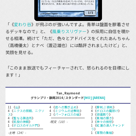
「《
変わり谷
》が飛ぶのが強いんですよ。青単は盤面を膠着させ
るデッキなので」と、《
風乗りスリヴァー
》の採用に自信を覗か
せる相澤。続けて「ただ、色々とアドバイスをくれたあんちゃん
（高橋優太）とナベ（渡辺雄也）には酷評されましたけど」と、
笑顔を見せる。
「このまま放送でもフィーチャーされて、怒られるのを目標にし
ます！」
Tan, Raymond
グランプリ・静岡2014 / スタンダード
[MO]
[ARENA]
11 《
山
》
4 《
岩への繋ぎ止め
》
2 《
摩耗 // 損耗
》
4 《
ニクスの祭殿、ニクソ
4 《
ミジウムの迫撃砲
》
4 《
ボロスの魔除け
》
ス
》
2 《
パーフォロスの槌
》
3 《
頭蓋割り
》
4 《
聖なる鋳造所
》
1 《
異端の輝き
》
4 《
凱旋の神殿
》
-呪文（10）-
3 《
神々の憤怒
》
1 《
ボロスのギルド門
》
1 《
紅蓮の達人チャンド
ラ
》
-土地（24）-
1 《
軍勢の集結
》