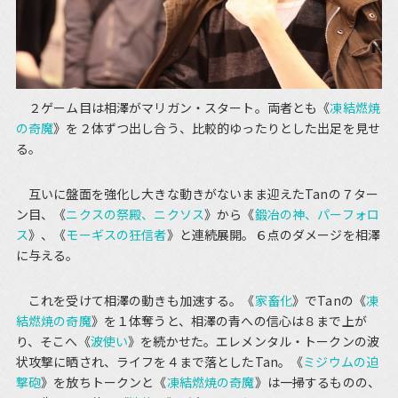
２ゲーム目は相澤がマリガン・スタート。両者とも《
凍結燃焼
の奇魔
》を２体ずつ出し合う、比較的ゆったりとした出足を見せ
る。
互いに盤面を強化し大きな動きがないまま迎えたTanの７ター
ン目、《
ニクスの祭殿、ニクソス
》から《
鍛冶の神、パーフォロ
ス
》、《
モーギスの狂信者
》と連続展開。６点のダメージを相澤
に与える。
これを受けて相澤の動きも加速する。《
家畜化
》でTanの《
凍
結燃焼の奇魔
》を１体奪うと、相澤の青への信心は８まで上が
り、そこへ《
波使い
》を続かせた。エレメンタル・トークンの波
状攻撃に晒され、ライフを４まで落としたTan。《
ミジウムの迫
撃砲
》を放ちトークンと《
凍結燃焼の奇魔
》は一掃するものの、