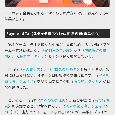
このまま全勝を守れるのはどちらか片方だけ。一歩先んじるの
は果たして。
Raymond Tan(赤タッチ白信心) vs. 相澤 恵司(青単信心)
第１ゲームは先手を取った相澤が「青単信心」らしい動きでゲ
ームを有利に進めた。《
審判官の使い魔
》から《
凍結燃焼の奇
魔
》、《
海の神、タッサ
》とテンポ良く展開していく。
Tanも《
灰の盲信者
》、《
ボロスの反攻者
》と展開するが、攻
勢には出られない。４ターン目も相澤の展開は止まず、《
思考を
築く者、ジェイス
》を繰り出すと早くも《
海の神、タッサ
》が戦
場へ顕現した。
と、そこへTanの《
岩への繋ぎ止め
》。彼は盤面に《
灰の盲信
者
》を追加すると、攻撃へ向かう。《
思考を築く者、ジェイス
》
の［+１］能力でパワーを抑えられるTanだが、果敢にプレイヤ