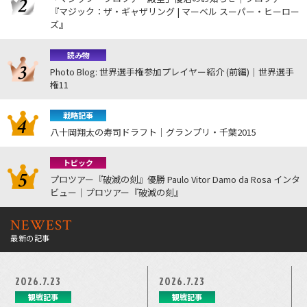
『マジック：ザ・ギャザリング | マーベル スーパー・ヒーロー
ズ』
読み物
Photo Blog: 世界選手権参加プレイヤー紹介 (前編)｜世界選手
権11
戦略記事
八十岡翔太の寿司ドラフト｜グランプリ・千葉2015
トピック
プロツアー『破滅の刻』優勝 Paulo Vitor Damo da Rosa インタ
ビュー｜プロツアー『破滅の刻』
NEWEST
最新の記事
2026.7.23
2026.7.23
観戦記事
観戦記事