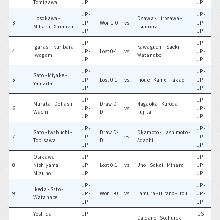
Tomizawa
JP
JP
JP -
JP -
Hosokawa -
Osawa - Hirosawa -
3
JP -
Won 1-0
vs.
JP -
Mihara - Shimizu
Tsumura
JP
JP
JP -
JP -
Igarasi - Kuribara -
Kawaguchi - Saeki -
4
JP -
Lost 0-1
vs.
JP -
Iwagami
Watanabe
JP
JP
JP -
JP -
Sato - Miyake -
5
JP -
Lost 0-1
vs.
Inoue - Kamo - Takao
JP -
Yamada
JP
JP
JP -
JP -
Murata - Oohashi -
Draw D-
Nagaoka - Kuroda -
6
JP -
vs.
JP -
Wachi
D
Fujita
JP
JP
JP -
JP -
Sato - Iwabuchi -
Draw D-
Okamoto - Hashimoto -
7
JP -
vs.
JP -
Tobisawa
D
Adachi
JP
JP
Osikawa -
JP -
JP -
8
Nishiyama -
JP -
Lost 0-1
vs.
Uno - Sakai - Mihara
JP -
Mizuno
JP
JP
JP -
JP -
Ikeda - Sato -
9
JP -
Won 1-0
vs.
Tamura - Hirano - Itou
JP -
Watanabe
JP
JP
Yoshida -
JP -
US -
Calcano - Sochurek -