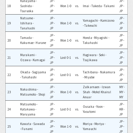
Kanayama -
JP -
JP -
18
Sashida -
JP -
Won 1-0
vs.
Imai - Takeda - Takami
JP -
Tsuruoka
JP
JP
Natsume -
JP -
JP -
Yamaguchi - Kamizono
19
Ishihara -
JP -
Won 1-0
vs.
JP -
- Takeuchi
Tanahashi
JP
JP
JP -
JP -
Tamada -
Honda - Miyagishi -
20
JP -
Won 1-0
vs.
JP -
Kakumae - Harane
Takahashi
JP
JP
JP -
JP -
Murakami -
Hagiwara - Seki -
21
JP -
Lost 0-1
vs.
JP -
Ozawa - Kumagai
Tsujikawa
JP
JP
JP -
JP -
Okada - Sugiyama
Tachibana - Nakamura
22
JP -
Lost 0-1
vs.
JP -
- Takahashi
- Miyabe
JP
JP
JP -
Zulkarnaen - Izwan
MY -
Nakashima -
23
JP -
Won 1-0
vs.
Shah - Mohd Khairul
MY -
Matsumoto - Shoji
JP
Anuar
MY
Matsumoto -
JP -
JP -
Ousaka - Yoon -
24
Katakawa -
JP -
Lost 0-1
vs.
KR -
Yasutomi
Maruyama
JP
JP
JP -
JP -
Kawata - Sawada
Moriya - Moriya -
25
JP -
Won 1-0
vs.
JP -
- Funami
Yamauchi
JP
JP