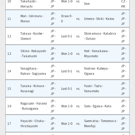
10
Takahashi -
JP -
Won 1-0
vs.
CZ -
Yam
Horiuchi
JP
HK
JP -
JP -
Mori - Ishimaru -
Draw 0-
11
JP -
vs.
Umeno - Shiki - Katou
JP -
Maruo
0
JP
JP
JP -
JP -
Takaya - Kanbe -
Shimamura - Katabira
12
JP -
Lost 0-1
vs.
JP -
Oomori
- Ootani
JP
JP
JP -
JP -
Okino - Kobayashi
Itoh - Yamakawa -
13
JP -
Won 1-0
vs.
JP -
- Takahashi
Miyamoto
JP
JP
JP -
JP -
Yanagihara -
Yoshino - Kabeya -
14
JP -
Lost 0-1
vs.
JP -
Nakao - Sugiyama
Ogawa
JP
JP
JP -
JP -
Tanaka - Kimura -
Yuuki - Tada -
15
JP -
Lost 0-1
vs.
JP -
Kusanagi
Yamamoto
JP
JP
JP -
JP -
Nagasaki - Harano
16
JP -
Won 1-0
vs.
Sato - Egawa - Kato
JP -
- Nakaigawa
JP
JP
JP -
JP -
Hayashi - Otuka -
Suematsu - Tomomura -
17
JP -
Won 1-0
vs.
JP -
Hirabayashi
Morofuji
JP
JP