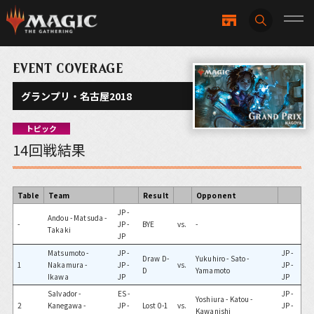
EVENT COVERAGE
グランプリ・名古屋2018
トピック
14回戦結果
Table
Team
Result
Opponent
JP -
Andou - Matsuda -
-
JP -
BYE
vs.
-
Takaki
JP
Matsumoto -
JP -
JP -
Draw D-
Yukuhiro - Sato -
1
Nakamura -
JP -
vs.
JP -
D
Yamamoto
Ikawa
JP
JP
Salvador -
ES -
JP -
Yoshiura - Katou -
2
Kanegawa -
JP -
Lost 0-1
vs.
JP -
Kawanishi