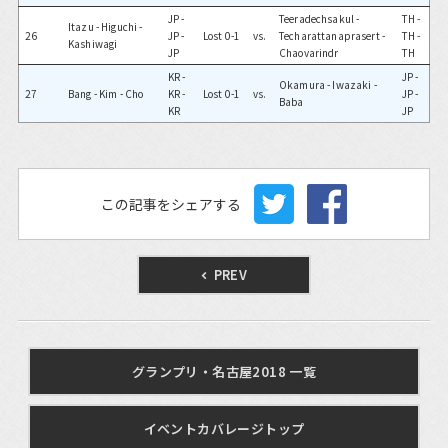
JP -
Teeradechsakul -
TH -
Itazu - Higuchi -
26
JP -
Lost 0-1
vs.
Techarattanaprasert -
TH -
Kashiwagi
JP
Chaovarindr
TH
KR -
JP -
Okamura - Iwazaki -
27
Bang - Kim - Cho
KR -
Lost 0-1
vs.
JP -
Baba
KR
JP
この記事をシェアする
PREV
グランプリ・名古屋2018 一覧
イベントカバレージトップ