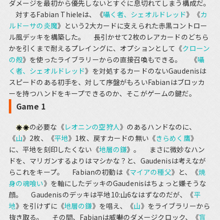
ダメージを最初から優先しないとすぐに息切れてしまう構成だ。
対するFabian Thieleは、《
囁く者、シェオルドレッド
》《
カ
ルドーサの炎魔
》という2大カードに支えられた赤黒コントロー
ル風デッキを構築した。 長引かせて2枚のレアカードのどちら
かを引くまで耐えるプレイングに、オプションとして《
クローン
の殻
》を使ったライブラリーからの直接召喚もできる。 《
囁
く者、シェオルドレッド
》を対処するカードのないGaudenisは
スピードのある初手を、対して序盤がもろいFabianはブロッカ
ーを持つハンドをキープできるのか、そこがゲームの鍵だ。
Game 1
の必要な《
レオニンの空狩人
》のあるハンドなのに、
《
山
》2枚、《
平地
》1枚、戻すカードの無い《
きらめく鷹
》
に、平地を刻印したくない《
地層の鎌
》。 まさに微妙なハン
ドを、マリガンするよりはマシかな？と、Gaudenisは考えなが
らこれをキープ。 Fabianの初動は《
マイアの種父
》と、《
焼
身の魂喰い
》を軸にしたデッキのGaudenisはちょっと嫌そうな
顔。 Gaudenisのデッキは平地10:山6なはずなのだが、《
平
地
》を引けずに《
地層の鎌
》を唱え、《
山
》をライブラリーから
抜き取る。 その間、Fabianは威嚇のダメージクロック、《
盲