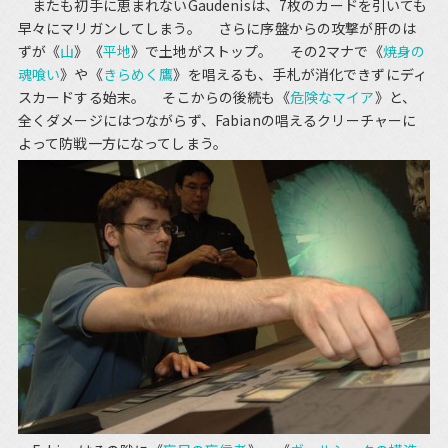
またも初手に恵まれないGaudenisは、7枚のカードを引いても
早々にマリガンしてしまう。 さらに序盤からの攻撃が肝のは
ずが《
山
》《
平地
》で土地がストップ。 その2マナで《
焼身の
魂喰い
》や《
きらめく鷹
》を唱えるも、手札が消化できずにディ
スカードする始末。 そこからの後続も《
危険なマイア
》と、
全くダメージにはつながらず、Fabianの唱えるクリーチャーに
よって防戦一方になってしまう。