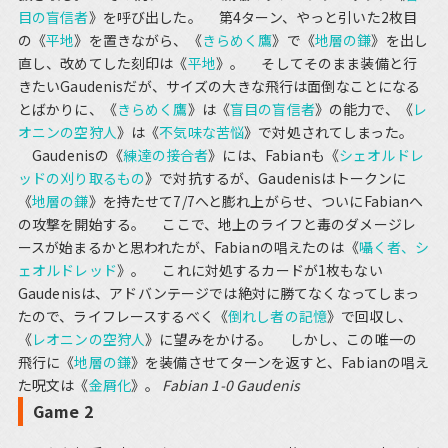
目の盲信者
》を呼び出した。 第4ターン、やっと引いた2枚目
の《
平地
》を置きながら、《
きらめく鷹
》で《
地層の鎌
》を出し
直し、改めてした刻印は《
平地
》。 そしてそのまま装備と行
きたいGaudenisだが、サイズの大きな飛行は面倒なことになる
とばかりに、《
きらめく鷹
》は《
盲目の盲信者
》の能力で、《
レ
オニンの空狩人
》は《
不気味な苦悩
》で対処されてしまった。
Gaudenisの《
練達の接合者
》には、Fabianも《
シェオルドレ
ッドの刈り取るもの
》で対抗するが、Gaudenisはトークンに
《
地層の鎌
》を持たせて7/7へと膨れ上がらせ、ついにFabianへ
の攻撃を開始する。 ここで、地上のライフと毒のダメージレ
ースが始まるかと思われたが、Fabianの唱えたのは《
囁く者、シ
ェオルドレッド
》。 これに対処するカードが1枚もない
Gaudenisは、アドバンテージでは絶対に勝てなくなってしまっ
たので、ライフレースするべく《
倒れし者の記憶
》で回収し、
《
レオニンの空狩人
》に望みをかける。 しかし、この唯一の
飛行に《
地層の鎌
》を装備させてターンを返すと、Fabianの唱え
た呪文は《
金屑化
》。
Fabian 1-0 Gaudenis
Game 2