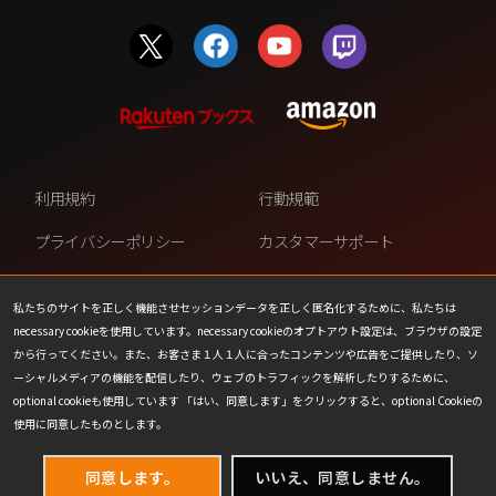
利用規約
行動規範
プライバシーポリシー
カスタマーサポート
ファンコンテンツ・ポリシー
個人情報の販売や共有を許可し
ない
私たちのサイトを正しく機能させセッションデータを正しく匿名化するために、私たちは
necessary cookieを使用しています。necessary cookieのオプトアウト設定は、ブラウザの設定
COOKIE
プレスリリース
から行ってください。また、お客さま１人１人に合ったコンテンツや広告をご提供したり、ソ
ーシャルメディアの機能を配信したり、ウェブのトラフィックを解析したりするために、
会社情報
お問い合わせ
optional cookieも使用しています 「はい、同意します」をクリックすると、optional Cookieの
使用に同意したものとします。
同意します。
いいえ、同意しません。