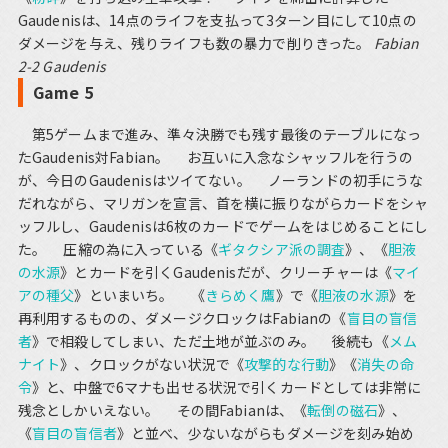
Gaudenisは、14点のライフを支払って3ターン目にして10点の
ダメージを与え、残りライフも数の暴力で削りきった。
Fabian
2-2 Gaudenis
Game 5
第5ゲームまで進み、準々決勝でも残す最後のテーブルになっ
たGaudenis対Fabian。 お互いに入念なシャッフルを行うの
が、今日のGaudenisはツイてない。 ノーランドの初手にうな
だれながら、マリガンを宣言、首を横に振りながらカードをシャ
ッフルし、Gaudenisは6枚のカードでゲームをはじめることにし
た。 圧縮の為に入っている《
ギタクシア派の調査
》、《
胆液
の水源
》とカードを引くGaudenisだが、クリーチャーは《
マイ
アの種父
》といまいち。 《
きらめく鷹
》で《
胆液の水源
》を
再利用するものの、ダメージクロックはFabianの《
盲目の盲信
者
》で相殺してしまい、ただ土地が並ぶのみ。 後続も《
メム
ナイト
》、クロックがない状況で《
攻撃的な行動
》《
消失の命
令
》と、中盤で6マナも出せる状況で引くカードとしては非常に
残念としかいえない。 その間Fabianは、《
転倒の磁石
》、
《
盲目の盲信者
》と並べ、少ないながらもダメージを刻み始め