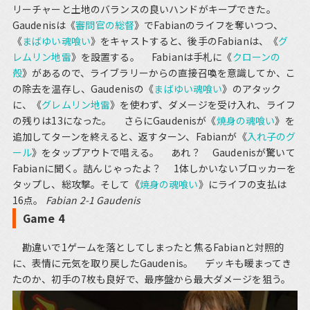
リーチャーと土地のバランスの良いハンドがキープできた。
Gaudenisは《
審問官の総督
》でFabianのライフを奪いつつ、
《
まばゆい魂喰い
》をキャストすると、後手のFabianは、《
グ
レムリン地雷
》を設置する。 Fabianは手札に《
クローンの
殻
》があるので、ライブラリーからの直接召喚を意識してか、こ
の除去を温存し、Gaudenisの《
まばゆい魂喰い
》のアタック
に、《
グレムリン地雷
》を使わず、ダメージを受け入れ、ライフ
の残りは13になった。 さらにGaudenisが《
焼身の魂喰い
》を
追加してターンを終えると、返すターン、Fabianが《
入れ子のグ
ール
》をタップアウトで唱える。 あれ？ Gaudenisが驚いて
Fabianに聞く。詰んじゃったよ？ 1体しかいないブロッカーを
タップし、総攻撃。そして《
焼身の魂喰い
》にライフの支払は
16点。
Fabian 2-1 Gaudenis
Game 4
勘違いで1ゲームを落としてしまったと焦るFabianと対照的
に、表情に元気を取り戻したGaudenis。 デッキも暖まってき
たのか、初手の7枚も良好で、最序盤から最大ダメージを狙う。