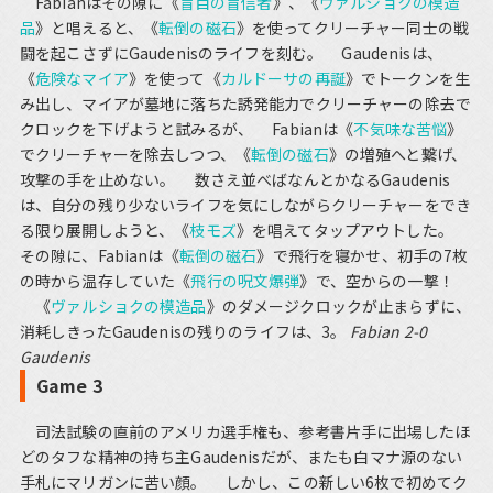
Fabianはその隙に《
盲目の盲信者
》、《
ヴァルショクの模造
品
》と唱えると、《
転倒の磁石
》を使ってクリーチャー同士の戦
闘を起こさずにGaudenisのライフを刻む。 Gaudenisは、
《
危険なマイア
》を使って《
カルドーサの再誕
》でトークンを生
み出し、マイアが墓地に落ちた誘発能力でクリーチャーの除去で
クロックを下げようと試みるが、 Fabianは《
不気味な苦悩
》
でクリーチャーを除去しつつ、《
転倒の磁石
》の増殖へと繋げ、
攻撃の手を止めない。 数さえ並べばなんとかなるGaudenis
は、自分の残り少ないライフを気にしながらクリーチャーをでき
る限り展開しようと、《
枝モズ
》を唱えてタップアウトした。
その隙に、Fabianは《
転倒の磁石
》で飛行を寝かせ、初手の7枚
の時から温存していた《
飛行の呪文爆弾
》で、空からの一撃！
《
ヴァルショクの模造品
》のダメージクロックが止まらずに、
消耗しきったGaudenisの残りのライフは、3。
Fabian 2-0
Gaudenis
Game 3
司法試験の直前のアメリカ選手権も、参考書片手に出場したほ
どのタフな精神の持ち主Gaudenisだが、またも白マナ源のない
手札にマリガンに苦い顔。 しかし、この新しい6枚で初めてク