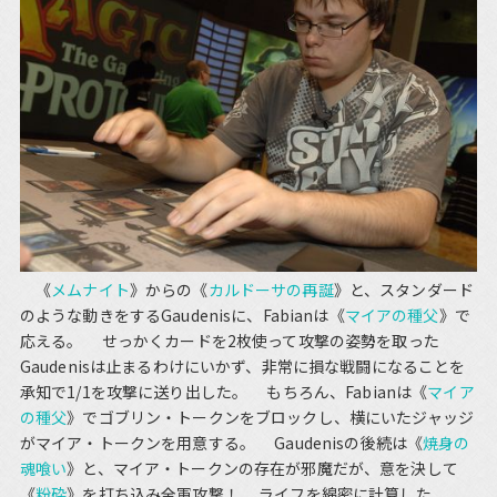
《
メムナイト
》からの《
カルドーサの再誕
》と、スタンダード
のような動きをするGaudenisに、Fabianは《
マイアの種父
》で
応える。 せっかくカードを2枚使って攻撃の姿勢を取った
Gaudenisは止まるわけにいかず、非常に損な戦闘になることを
承知で1/1を攻撃に送り出した。 もちろん、Fabianは《
マイア
の種父
》でゴブリン・トークンをブロックし、横にいたジャッジ
がマイア・トークンを用意する。 Gaudenisの後続は《
焼身の
魂喰い
》と、マイア・トークンの存在が邪魔だが、意を決して
《
粉砕
》を打ち込み全軍攻撃！ ライフを綿密に計算した