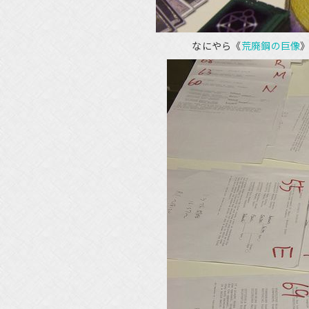
なにやら《
荒廃鋼の巨像