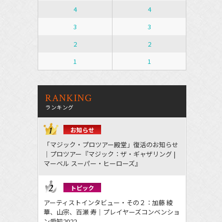
4
4
3
3
2
2
1
1
RANKING
ランキング
お知らせ
「マジック・プロツアー殿堂」復活のお知らせ
｜プロツアー『マジック：ザ・ギャザリング |
マーベル スーパー・ヒーローズ』
トピック
アーティストインタビュー・その２：加藤 綾
華、山宗、百瀬 寿｜プレイヤーズコンベンショ
ン愛知2022