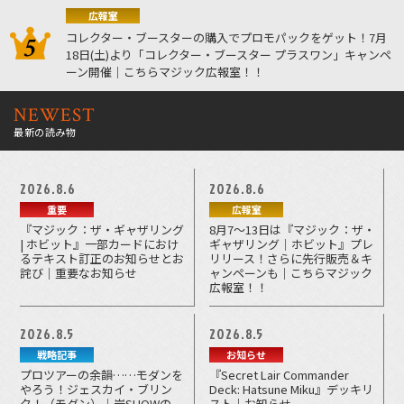
広報室
コレクター・ブースターの購入でプロモパックをゲット！7月
18日(土)より「コレクター・ブースター プラスワン」キャンペ
ーン開催｜こちらマジック広報室！！
NEWEST
最新の読み物
2026.8.6
2026.8.6
重要
広報室
『マジック：ザ・ギャザリング
8月7～13日は『マジック：ザ・
| ホビット』一部カードにおけ
ギャザリング｜ホビット』プレ
るテキスト訂正のお知らせとお
リリース！さらに先行販売＆キ
詫び｜重要なお知らせ
ャンペーンも｜こちらマジック
広報室！！
2026.8.5
2026.8.5
戦略記事
お知らせ
プロツアーの余韻……モダンを
『Secret Lair Commander
やろう！ジェスカイ・ブリン
Deck: Hatsune Miku』デッキリ
ク！（モダン）｜岩SHOWの
スト｜お知らせ