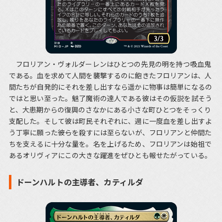
フロリアン・ヴォルダーレンはひとつの先見の明を持つ吸血鬼
である。血を求めて人間を襲撃するのに飽きたフロリアンは、人
間たちが自発的にそれを差し出すなら遥かに物事は簡単になるの
ではと思い至った。魅了魔術の達人である彼はその仮説を試そう
と、大患期からの復興のさなかにある小さな町ひとつをそっくり
支配した。そして彼は町民それぞれに、週に一度血を差し出すよ
う丁寧に願った――彼らを殺すには至らないが、フロリアンと仲間た
ちを支えるに十分な量を。名を上げるため、フロリアンは始祖で
あるオリヴィアにこの大きな躍進をぜひとも報せたがっている。
ドーンハルトの主導者、カティルダ