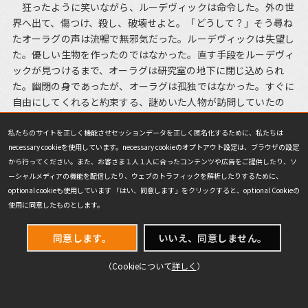
狂ったように笑いながら、ルーデヴィックは命令した。外の世
界へ出て、傷つけ、殺し、破壊せよと。「どうして？」そう尋ね
たオーラグの声は流暢で無邪気だった。ルーデヴィックは失望し
た。優しい生物を作ったのではなかった。直す手段をルーデヴィ
ックが見つけるまで、オーラグは研究室の地下に閉じ込められ
た。幽閉の身であったが、オーラグは孤独ではなかった。すぐに
自由にしてくれると約束する、謎めいた人物が訪問していたの
だ。
私たちのサイトを正しく機能させセッションデータを正しく匿名化するために、私たちは
necessary cookieを使用しています。necessary cookieのオプトアウト設定は、ブラウザの設定
腐敗の大鉈、ウィルヘルト
から行ってください。また、お客さま１人１人に合ったコンテンツや広告をご提供したり、ソ
ーシャルメディアの機能を配信したり、ウェブのトラフィックを解析したりするために、
optional cookieも使用しています 「はい、同意します」をクリックすると、optional Cookieの
使用に同意したものとします。
同意します。
いいえ、同意しません。
（Cookieについて
詳しく
）