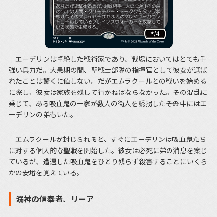
エーデリンは卓絶した戦術家であり、戦場においてはとても手
強い兵力だ。大患期の間、聖戦士部隊の指揮官として彼女が選ば
れたことは驚くに値しない。だがエムラクールとの戦いを始める
に際し、彼女は家族を残して行かねばならなかった。その混乱に
乗じて、ある吸血鬼の一家が数人の街人を誘拐した――その中にはエ
ーデリンの弟もいた。
エムラクールが封じられると、すぐにエーデリンは吸血鬼たち
に対する個人的な聖戦を開始した。彼女は必死に弟の消息を案じ
ているが、遭遇した吸血鬼をひとり残らず殺害することにいくら
かの安堵を覚えている。
溺神の信奉者、リーア