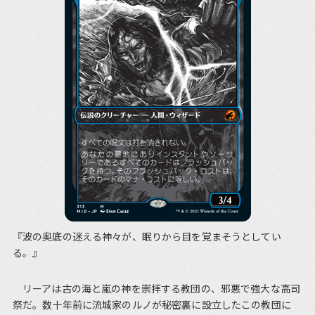
『波の奥底の迷える神々が、眠りから目を覚まそうとしてい
る。』
リーアは古の海と嵐の神を崇拝する教団の、邪悪で強大な高司
祭だ。数十年前に流城家のルノが秘密裏に設立したこの教団に