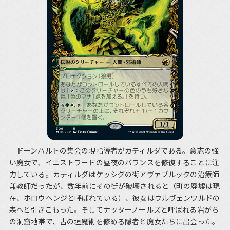
ドーンハルトの集会の現指導者がカティルダである。意志の強
い魔女で、イニストラードの昼夜のバランスを修復することに注
力している。カティルダはケッシグの街アヴァブルックの治療師
兼教師だったが、数年前にその街が破壊されると（町の廃墟は現
在、ホロウヘンジと呼ばれている）、彼女はウルヴェンワルドの
森へと引きこもった。そしてナッターノールズと呼ばれる岩がち
の洞窟地帯で、古の垣魔術を修める隠者と魔女たちに出会った。