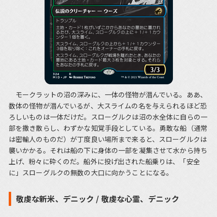
モークラットの沼の深みに、一体の怪物が潜んでいる。ああ、
数体の怪物が潜んでいるが、大スライムの名を与えられるほど恐
ろしいものは一体だけだ。スローグルクは沼の水全体に自らの一
部を撒き散らし、わずかな知覚手段としている。勇敢な船（通常
は密輸人のものだ）が丁度良い場所まで来ると、スローグルクは
襲いかかる。それは船の下に身体の一部を凝集させて水から持ち
上げ、粉々に砕くのだ。船外に投げ出された船乗りは、「安全
に」スローグルクの無数の大口に向かうことになる。
敬虔な新米、デニック / 敬虔な心霊、デニック