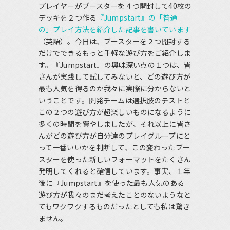
プレイヤーがブースターを４つ開封して40枚の
デッキを２つ作る
『Jumpstart』の「普通
の」プレイ方法を紹介した記事を書いています
（英語）。今日は、ブースターを２つ開封する
だけでできるもっと手軽な遊び方をご紹介しま
す。『Jumpstart』の興味深い点の１つは、皆
さんが実践して試してみないと、どの遊び方が
最も人気を得るのか我々に実際に分からないと
いうことです。開発チームは選択肢のテストと
この２つの遊び方が超楽しいものになるように
多くの時間を費やしましたが、それ以上に皆さ
んがどの遊び方が自分達のプレイグループにと
って一番いいかを判断して、この変わったブー
スターを使った新しいフォーマットをたくさん
発明してくれると確信しています。事実、１年
後に『Jumpstart』を使った最も人気のある
遊び方が我々のまだ考えたことのないようなと
てもワクワクするものだったとしても私は驚き
ません。