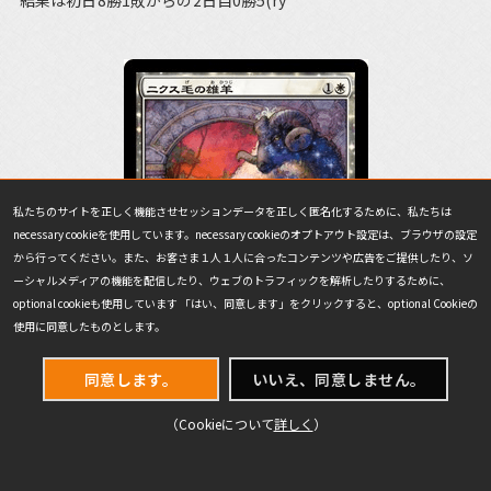
結果は初日8勝1敗からの2日目0勝5(ry
私たちのサイトを正しく機能させセッションデータを正しく匿名化するために、私たちは
necessary cookieを使用しています。necessary cookieのオプトアウト設定は、ブラウザの設定
から行ってください。また、お客さま１人１人に合ったコンテンツや広告をご提供したり、ソ
ーシャルメディアの機能を配信したり、ウェブのトラフィックを解析したりするために、
optional cookieも使用しています 「はい、同意します」をクリックすると、optional Cookieの
使用に同意したものとします。
同意します。
いいえ、同意しません。
皆さんに癒しを提供してきました。
（Cookieについて
詳しく
）
この話はこれ以上やめておきましょう、私はプロツアープレイ
ヤーの中でも珍しい『敗北から学ばない』タイプのプレイヤーな
のです！