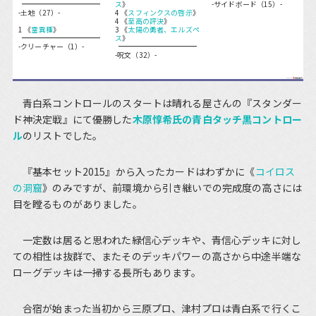
ス
》
-サイドボード（15）-
-土地（27）-
4 《
スフィンクスの啓示
》
4 《
至高の評決
》
1 《
霊異種
》
3 《
太陽の勇者、エルズペ
ス
》
-クリーチャー（1）-
-呪文（32）-
青白系コントロールのスタートは晴れる屋さんの『スタンダー
ド神決定戦』にて優勝した
木原惇希氏の青白タッチ黒コントロー
ル
のリストでした。
『基本セット2015』から入ったカードはわずかに《
コイロス
の洞窟
》のみですが、前環境から引き継いでの完成度の高さには
目を瞠るものがありました。
一定数は居ると思われた緑信心デッキや、青信心デッキに対し
ての相性は抜群で、またそのデッキパワーの高さから中途半端な
ローグデッキは一掃する長所もあります。
合宿が始まった当初から三原プロ、津村プロは青白系で行くこ