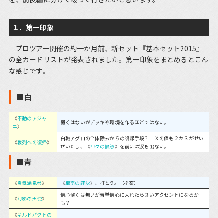
１．第一印象
プロツアー開催の約一か月前、新セット『基本セット2015』
の全カードリストが発表されました。第一印象をまとめるとこん
な感じです。
■白
《
不動のアジャ
弱くはないがデッキや環境を作るほどではない。
ニ
》
白軸アグロの全体除去からの復帰手段？ Ｘの値も２か３がせい
《
戦列への復帰
》
ぜいだし、《
神々の憤怒
》を前には涙も出ない。
■青
《
霊気渦竜巻
》
《
至高の評決
》、打とう。（提案）
信心深くは無いが青単信心に入れたら良いアクセントになるか
《
幻影の天使
》
も？
《
ギルドパクトの