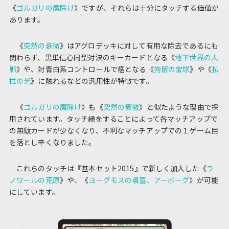
《
ゴルガリの魔除け
》ですが、それらは十分にタッチする価値が
あります。
《
突然の衰微
》はアグロデッキに対して有用な除去であるにも
関わらず、黒単信心同型対決のキーカードとなる《
地下世界の人
脈
》や、対青白系コントロールで癌となる《
拘留の宝球
》や《
払
拭の光
》に触れるなどの汎用性が特徴です。
《
ゴルガリの魔除け
》も《
突然の衰微
》と似たような理由で採
用されています。タッチ緑をすることによって各マッチアップで
の無駄カードが少なくなり、不利なマッチアップでの１ゲーム目
を落とし辛くなりました。
これらのタッチは『基本セット2015』で新しく加入した《
ラ
ノワールの荒原
》や、《
ヨーグモスの墳墓、アーボーグ
》が可能
にしています。