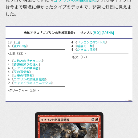
は今まで環境に無かったタイプのデッキで、非常に鮮烈に見えま
した。
赤単アグロ「ゴブリンの熟練扇動者」 サンプル
[MO]
[ARENA]
18 《
山
》
4 《
ドラゴンのマントル
》
4 《
変わり谷
》
4 《
稲妻の一撃
》
4 《
かき立てる炎
》
-土地（22）-
-呪文（12）-
4 《
火飲みのサテュロス
》
4 《
鋳造所通りの住人
》
4 《
ラクドスの哄笑者
》
4 《
灰の盲信者
》
4 《
火拳の打撃者
》
4 《
ゴブリンの熟練扇動者
》
2 《
チャンドラのフェニックス
》
-クリーチャー（26）-