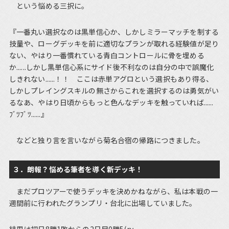
という悩める三択に。
『一番丸い選択なのは黒単信心か、しかしミラーマッチを制する
技量や、ローグデッキを前に適切なプランが取れる経験値が足り
ない、やはり一番慣れている青白コントロールに骨を埋める
か......しかし黒単信心系にサイド後不利なのは自分の中で誤魔化
しきれない......！！ ここは赤単アグロという選択もあり得る、
しかしプレイングスキルの無さからこれを選択するのは勇気がい
るなあ、やはり日頃からもっと色んなデッキを触っていれば......
ﾌﾞﾂﾌﾞﾂ......』
などと独り言を言いながら菊名合宿の帰路につきました。
３．朗報？悩める筆者を導く新デッキ！
まだプロツアーで使うデッキを決めかねながら、私は本戦の一
週間前に行われたグランプリ・台北に出場していました。