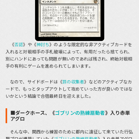
《
否認
》や《
神討ち
》のような限定的な非アクティブカードを
入れると対戦相手の手札破壊によって、有用だったら捨てられ、
別にハンドにあっても問題が無いのであれば残され、終始対戦相
手の有利にゲームを進められてしまいます。
なので、サイドボードは《
罪の収集者
》などのアクティブなカ
ードで、もっとタップアウトして攻めていった方が良いのではな
いかという結論で合宿最終日を迎えました。
■ダークホース、《
ゴブリンの熟練扇動者
》入り赤単
アグロ
そんな中、関西から練習のために都内に遠征して来ていた行弘
賢プロが構築していた《
ゴブリンの熟練扇動者
》入り赤単アグロ