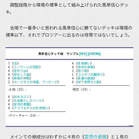
調整段階から環境の標準として組み上げられた黒単信心デッ
キ。
会場で一番多いと思われる黒単信心に勝てないデッキは環境の
標準以下、それでプロツアーに出るのは得策ではないでしょう。
黒単信心タッチ緑 サンプル
[MO]
[ARENA]
7 《
沼
》
4 《
思考囲い
》
4 《
ラノワールの荒原
》
4 《
突然の衰微
》
4 《
変わり谷
》
2 《
胆汁病
》
4 《
草むした墓
》
1 《
ゴルガリの魔除け
》
4 《
疾病の神殿
》
4 《
英雄の破滅
》
2 《
ヨーグモスの墳墓、アーボーグ
》
4 《
地下世界の人脈
》
-土地（25）-
-呪文（19）-
4 《
群れネズミ
》
4 《
生命散らしのゾンビ
》
4 《
冒涜の悪魔
》
4 《
アスフォデルの灰色商人
》
-クリーチャー（16）-
メインでの緑成分はわずかに４枚の《
突然の衰微
》と１枚の