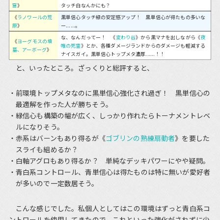
窟
》
タッチ白なんかにも？
《
ラノワールの荒
黒単信心タッチ緑の安定感アップ！ 黒単信心が得たもの多いな
原
》
ー......。
な、なんだってー！ 《
変わり谷
》から黒マナを出しながら《
夜
《
ヨーグモスの墳
帷の死霊
》とか、各種ダメージランドからのダメージも軽減する
墓、アーボーグ
》
ナイスガイ。黒単信心トップメタ濃厚......！！
と、いったところ。ざっくりと総評すると、
前環境トップメタなのに黒単信心強化され過ぎ！ 黒単信心の
最適解を作った人が勝ちそう。
緑信心も構築の幅が広く、しっかり作れたらトーナメントレベ
ルになりそう。
赤系はバーンもあり得るが《
ゴブリンの熟練扇動者
》を要した
スライも組めるか？
白軸アグロもあり得るか？ 単純なデッキパワーにやや疑問。
青白系コントロール、青単信心は得たものは特に無いが愛好者
が多いので一定数居そう。
こんな感じでした。私個人としてはこの環境はずっと青白系コ
ントロールを使用してきたので、これといった強化がされずに少