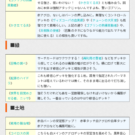
せる強さ、弱いわけない！ 《
かき立てる炎
》とも噛み合う。因
扇動者
》
みに本体は強制アタックじゃないんですよね、賢いゴブリン。
赤アグロ、ないしはバーンの押し込みに。無理なくコントロール
デッキの《
ヴィズコーパの血男爵
》や《
テューンの大天使
》も処
《
かき立てる炎
》
理できて素晴らしい。上記の通り《
ゴブリンの熟練扇動者
》や、
《
炎樹族の使者
》（召集のタネになりながら能力で出たマナも有
効に使える）との相性も良いですね。
■緑
サーチカードはワクワクする！《
再利用の賢者
》などをデッキか
《
召喚の調べ
》
ら探してこられるのは構築の幅が広がりそう。横に広げて膨大に
マナを出す緑信心デッキと相性が良さそう。
これも緑信心デッキを強化する１枚。誘発で指定されたパーマネ
《
起源のハイド
ントは唱えているわけでは無く、そのまま場に出るので打ち消し
ラ
》
にも強い。
《
世界を目覚めさ
強そうだけれども森を一定数確保しなければいけないから構築が
せる者、ニッサ
》
難しそう。一番合っているのはやはり緑信心デッキ？
■土地
赤白バーンの安定感アップ！ 赤単タッチ白アグロや白単タッチ
《
戦場の鍛冶場
》
赤アグロなども構築可能に。
《
コイロスの洞
こちらも白メインのアグロデッキの安定性を高めそう。黒単信心