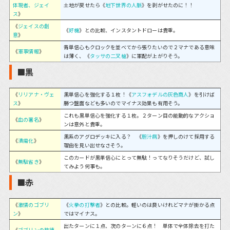
体現者、ジェイ
土地が戻せたら《
地下世界の人脈
》を剥がせたのに！！
ス
》
《
ジェイスの創
《
好機
》との比較、インスタントドローは貴重。
意
》
青単信心もクロックを並べてから張りたいので２マナである意味
《
軍事情報
》
は薄く、《
タッサの二叉槍
》に軍配が上がりそう。
■黒
《
リリアナ・ヴェ
黒単信心を強化する１枚！《
アスフォデルの灰色商人
》を引けば
ス
》
勝つ盤面なども多いのでマイナス効果も有用そう。
これも黒単信心を強化する１枚。２ターン目の能動的なアクショ
《
血の署名
》
ンは意外と貴重。
黒系のアグロデッキに入る？ 《
胆汁病
》を押しのけて採用する
《
潰瘍化
》
理由を見い出せなさそう。
このカードが黒単信心にとって無駄！ってなりそうだけど、試し
《
無駄省き
》
てみよう何事も。
■赤
《
激情のゴブリ
《
火拳の打撃者
》との比較。軽いのは良いけれどマナが掛かる点
ン
》
ではマイナス。
出たターンに１点、次のターンに６点！ 単体で全体除去を打た
《
ゴブリンの熟練