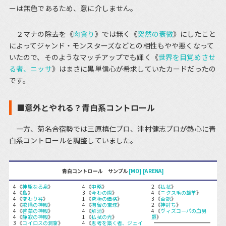
ーは無色であるため、意に介しません。
２マナの除去を《
肉貪り
》では無く《
突然の衰微
》にしたこと
によってジャンド・モンスターズなどとの相性もやや悪くなって
いたので、そのようなマッチアップでも輝く《
世界を目覚めさせ
る者、ニッサ
》はまさに黒単信心が希求していたカードだったの
です。
■意外とやれる？青白系コントロール
一方、菊名合宿勢では三原槙仁プロ、津村健志プロが熱心に青
白系コントロールを調整していました。
青白コントロール サンプル
[MO]
[ARENA]
4 《
神聖なる泉
》
4 《
中略
》
2 《
払拭
》
4 《
島
》
3 《
今わの際
》
4 《
ニクス毛の雄羊
》
4 《
変わり谷
》
1 《
究極の価格
》
3 《
否認
》
4 《
欺瞞の神殿
》
4 《
拘留の宝球
》
2 《
神討ち
》
4 《
啓蒙の神殿
》
4 《
解消
》
4 《
ヴィズコーパの血男
4 《
静寂の神殿
》
1 《
払拭の光
》
爵
》
3 《
コイロスの洞窟
》
4 《
思考を築く者、ジェイ