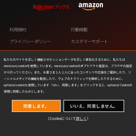
利用規約
行動規範
プライバシーポリシー
カスタマーサポート
ファンコンテンツ・ポリシー
個人情報の販売や共有を許可し
ない
私たちのサイトを正しく機能させセッションデータを正しく匿名化するために、私たちは
necessary cookieを使用しています。necessary cookieのオプトアウト設定は、ブラウザの設定
COOKIE
プレスリリース
から行ってください。また、お客さま１人１人に合ったコンテンツや広告をご提供したり、ソ
ーシャルメディアの機能を配信したり、ウェブのトラフィックを解析したりするために、
会社情報
お問い合わせ
optional cookieも使用しています 「はい、同意します」をクリックすると、optional Cookieの
使用に同意したものとします。
同意します。
いいえ、同意しません。
（Cookieについて
詳しく
）
(C) 1993-2026 Wizards of the Coast LLC,
a subsidiary of Hasbro, Inc. All Rights Reserved.