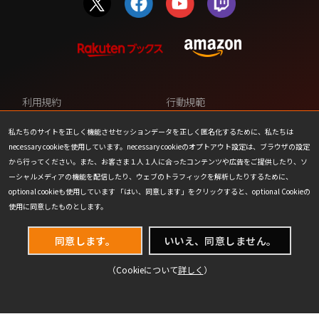
利用規約
行動規範
プライバシーポリシー
カスタマーサポート
私たちのサイトを正しく機能させセッションデータを正しく匿名化するために、私たちは
necessary cookieを使用しています。necessary cookieのオプトアウト設定は、ブラウザの設定
ファンコンテンツ・ポリシー
個人情報の販売や共有を許可し
から行ってください。また、お客さま１人１人に合ったコンテンツや広告をご提供したり、ソ
ない
ーシャルメディアの機能を配信したり、ウェブのトラフィックを解析したりするために、
optional cookieも使用しています 「はい、同意します」をクリックすると、optional Cookieの
COOKIE
プレスリリース
使用に同意したものとします。
会社情報
お問い合わせ
同意します。
いいえ、同意しません。
（Cookieについて
詳しく
）