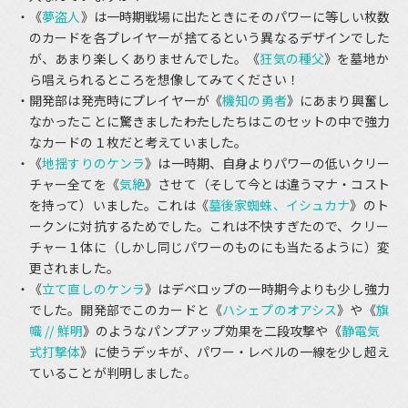
《
夢盗人
》は一時期戦場に出たときにそのパワーに等しい枚数
のカードを各プレイヤーが捨てるという異なるデザインでした
が、あまり楽しくありませんでした。《
狂気の種父
》を墓地か
ら唱えられるところを想像してみてください！
開発部は発売時にプレイヤーが《
機知の勇者
》にあまり興奮し
なかったことに驚きました――わたしたちはこのセットの中で強力
なカードの１枚だと考えていました。
《
地揺すりのケンラ
》は一時期、自身よりパワーの低いクリー
チャー全てを《
気絶
》させて（そして今とは違うマナ・コスト
を持って）いました。これは《
墓後家蜘蛛、イシュカナ
》のト
ークンに対抗するためでした。これは不快すぎたので、クリー
チャー１体に（しかし同じパワーのものにも当たるように）変
更されました。
《
立て直しのケンラ
》はデベロップの一時期今よりも少し強力
でした。開発部でこのカードと《
ハシェプのオアシス
》や《
旗
幟 // 鮮明
》のようなパンプアップ効果を二段攻撃や《
静電気
式打撃体
》に使うデッキが、パワー・レベルの一線を少し超え
ていることが判明しました。