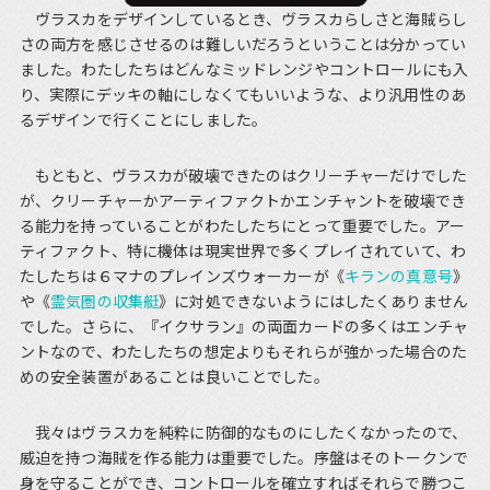
ヴラスカをデザインしているとき、ヴラスカらしさと海賊らし
さの両方を感じさせるのは難しいだろうということは分かってい
ました。わたしたちはどんなミッドレンジやコントロールにも入
り、実際にデッキの軸にしなくてもいいような、より汎用性のあ
るデザインで行くことにしました。
もともと、ヴラスカが破壊できたのはクリーチャーだけでした
が、クリーチャーかアーティファクトかエンチャントを破壊でき
る能力を持っていることがわたしたちにとって重要でした。アー
ティファクト、特に機体は現実世界で多くプレイされていて、わ
たしたちは６マナのプレインズウォーカーが《
キランの真意号
》
や《
霊気圏の収集艇
》に対処できないようにはしたくありません
でした。さらに、『イクサラン』の両面カードの多くはエンチャ
ントなので、わたしたちの想定よりもそれらが強かった場合のた
めの安全装置があることは良いことでした。
我々はヴラスカを純粋に防御的なものにしたくなかったので、
威迫を持つ海賊を作る能力は重要でした。序盤はそのトークンで
身を守ることができ、コントロールを確立すればそれらで勝つこ