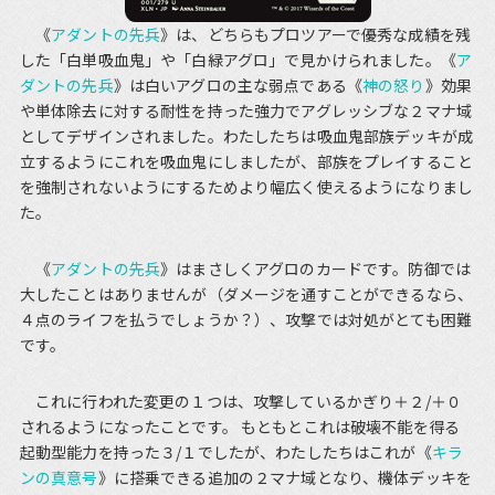
《
アダントの先兵
》は、どちらもプロツアーで優秀な成績を残
した「白単吸血鬼」や「白緑アグロ」で見かけられました。《
ア
ダントの先兵
》は白いアグロの主な弱点である《
神の怒り
》効果
や単体除去に対する耐性を持った強力でアグレッシブな２マナ域
としてデザインされました。わたしたちは吸血鬼部族デッキが成
立するようにこれを吸血鬼にしましたが、部族をプレイすること
を強制されないようにするためより幅広く使えるようになりまし
た。
《
アダントの先兵
》はまさしくアグロのカードです。防御では
大したことはありませんが（ダメージを通すことができるなら、
４点のライフを払うでしょうか？）、攻撃では対処がとても困難
です。
これに行われた変更の１つは、攻撃しているかぎり＋２/＋０
されるようになったことです。 もともとこれは破壊不能を得る
起動型能力を持った３/１でしたが、わたしたちはこれが《
キラ
ンの真意号
》に搭乗できる追加の２マナ域となり、機体デッキを