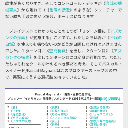
軟性が高くなりすぎ、そしてコントロール・デッキが《
奔流の機
械巨人
》から離れて（《
副陽の接近
》のような）クリーチャーで
ない勝ち手段に向かう場合、ボーナスになります。
プレイテストでわかったことの１つが「３ターン目に《
アズカ
ンタの探索
》が変身する」ことです。わたしたちは青が《
不屈の
自然
》を使えても構わないのかどうか自問しなければいけません
でした。１ターン目に《
査問長官
》を出し、２ターン目に《
アズ
カンタの探索
》を出して３ターン目には変身が可能です。わたし
たちはそれをクールな叶えるべき夢だと考え、そしてパスカル・
メイナード/Pascal Maynardはこのプロツアーのトップ８の中
で、実際にそうする選択肢を持っていました。
Pascal Maynard - 「白青・王神の贈り物」
プロツアー『イクサラン』 準優勝 / スタンダード (2017年11月3～5日)
[MO]
[ARENA]
7 《
島
》
2 《
選択
》
1 《
敵意ある砂漠
》
6 《
平地
》
4 《
航路の作成
》
1 《
領事の権限
》
3 《
灌漑農地
》
4 《
巧みな軍略
》
2 《
ジェイスの敗北
》
4 《
氷河の城砦
》
2 《
アズカンタの探索
》
2 《
否認
》
2 《
イプヌの細流
》
4 《
復元
》
4 《
博覧会場の警備員
》
2 《
排斥
》
3 《
賞罰の天使
》
-土地（22）-
4 《
王神の贈り物
》
1 《
燻蒸
》