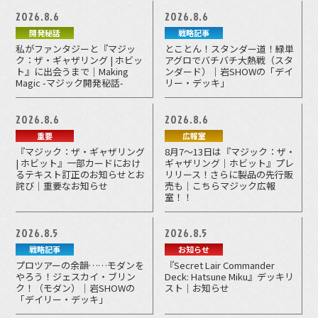
2026.8.6
2026.8.6
開発秘話
戦略記事
私がファンタジーと『マジッ
とことん！スタンダー道！緑単
ク：ザ・ギャザリング | ホビッ
アグロでバチバチ大熱戦（スタ
ト』に出会うまで｜Making
ンダード）｜岩SHOWの「デイ
Magic -マジック開発秘話-
リー・デッキ」
2026.8.6
2026.8.6
重要
広報室
『マジック：ザ・ギャザリング
8月7～13日は『マジック：ザ・
| ホビット』一部カードにおけ
ギャザリング｜ホビット』プレ
るテキスト訂正のお知らせとお
リリース！さらに製品の先行販
詫び｜重要なお知らせ
売も｜こちらマジック広報
室！！
2026.8.5
2026.8.5
戦略記事
お知らせ
プロツアーの余韻……モダンを
『Secret Lair Commander
やろう！ジェスカイ・ブリン
Deck: Hatsune Miku』デッキリ
ク！（モダン）｜岩SHOWの
スト｜お知らせ
「デイリー・デッキ」