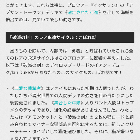
とができます。これらは特に、プロツアー『イクサラン』の「ア
ブザン・トークン」デッキで《
選定された行進
》を出して海賊を
倍出すのは、見ていて楽しい動きです。
『破滅の刻』のレア永遠サイクル：こぼれ話
黒のものを除いて、内部では「勇者」と呼ばれていたこれら全
てのレアの永遠サイクルはこのプロツアーに影響を与えました。
以下は『破滅の刻』のデベロップ・リードのイアン・デュー
ク/Ian Dukeからあなたへのこのサイクルのこぼれ話です！
《
典雅な襲撃者
》はファイルにあった初期は人間でしたが、わ
たしたちが現実世界での人間デッキの強さを目の当たりにした
後変更されました。《
集合した中隊
》入りバント人間はトップ
メタのデッキであり、強化の必要がありませんでした。わたし
たちは『アモンケット』と『破滅の刻』の２枚の猫ロードと組
み合わせてマイナーな猫部族を可能にするために、新しいクリ
ーチャー・タイプとして猫を選びました。それに、猫が嫌いな
人なんていますか？