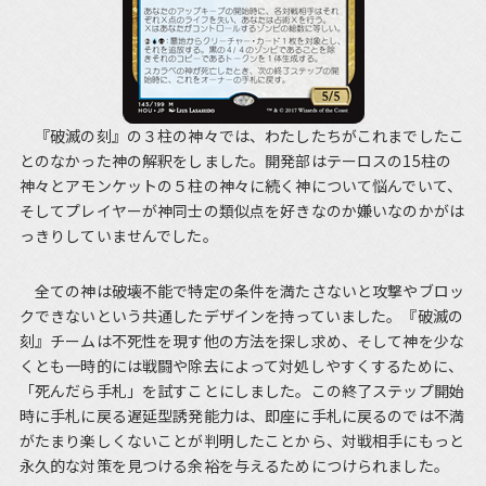
『破滅の刻』の３柱の神々では、わたしたちがこれまでしたこ
とのなかった神の解釈をしました。開発部はテーロスの15柱の
神々とアモンケットの５柱の神々に続く神について悩んでいて、
そしてプレイヤーが神同士の類似点を好きなのか嫌いなのかがは
っきりしていませんでした。
全ての神は破壊不能で特定の条件を満たさないと攻撃やブロッ
クできないという共通したデザインを持っていました。『破滅の
刻』チームは不死性を現す他の方法を探し求め、そして神を少な
くとも一時的には戦闘や除去によって対処しやすくするために、
「死んだら手札」を試すことにしました。この終了ステップ開始
時に手札に戻る遅延型誘発能力は、即座に手札に戻るのでは不満
がたまり楽しくないことが判明したことから、対戦相手にもっと
永久的な対策を見つける余裕を与えるためにつけられました。