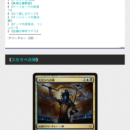
4 《
典雅な襲撃者
》
4 《
マーフォークの枝渡
り
》
4 《
立て直しのケンラ
》
2 《
キンジャーリの陽光
翼
》
1 《
ピーマの改革派、リシ
ュカー
》
2 《
信義の神オケチラ
》
-クリーチャー（26）-
《
スカラベの神
》