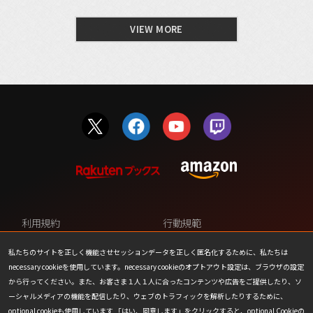
VIEW MORE
利用規約
行動規範
プライバシーポリシー
カスタマーサポート
私たちのサイトを正しく機能させセッションデータを正しく匿名化するために、私たちは
necessary cookieを使用しています。necessary cookieのオプトアウト設定は、ブラウザの設定
ファンコンテンツ・ポリシー
個人情報の販売や共有を許可し
から行ってください。また、お客さま１人１人に合ったコンテンツや広告をご提供したり、ソ
ない
ーシャルメディアの機能を配信したり、ウェブのトラフィックを解析したりするために、
optional cookieも使用しています 「はい、同意します」をクリックすると、optional Cookieの