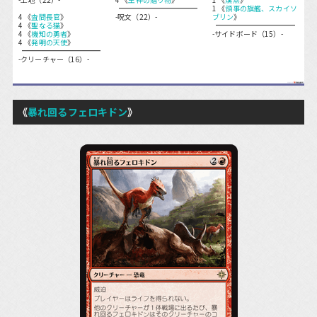
1 《
領事の旗艦、スカイソ
4 《
査問長官
》
-呪文（22）-
ブリン
》
4 《
聖なる猫
》
4 《
機知の勇者
》
-サイドボード（15）-
4 《
発明の天使
》
-クリーチャー（16）-
《
暴れ回るフェロキドン
》