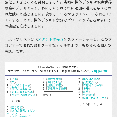
強化しすぎることを発見しました。当時の機体デッキは現実世界
最強のデッキであり、わたしたちはそれに追加の道具を与えるの
は危険だと感じました。攻撃しているかぎり＋２/＋０される１/
１にすることで、機体デッキに余分なパワーアップをさせずにそ
の機能を維持しました。
以下のリストは《
アダントの先兵
》をフィーチャーし、このプ
ロツアーで現れた最もクールなデッキの１つ（もちろん私個人の
感想）です。
Eduardo Vieira - 「白緑アグロ」
プロツアー『イクサラン』 57位 / スタンダード (2017年11月3～5日)
[MO]
[ARENA]
7 《
平地
》
3 《
顕在的防御
》
2 《
陽光鞭の勇者
》
5 《
森
》
2 《
軍団の上陸
》
3 《
英雄的介入
》
1 《
まばらな木立ち
》
4 《
旗幟 // 鮮明
》
1 《
空鯨捕りの一撃
》
4 《
陽花弁の木立ち
》
2 《
霊気圏の収集艇
》
2 《
排斥
》
3 《
シェフェトの砂丘
》
3 《
燻蒸
》
3 《
ハシェプのオアシス
》
-呪文（11）-
2 《
啓示の刻
》
2 《
試練に臨むギデオン
》
-土地（23）-
-サイドボード（15）-
3 《
聖なる猫
》
2 《
造命の賢者、オビア・
パースリー
》
4 《
アダントの先兵
》