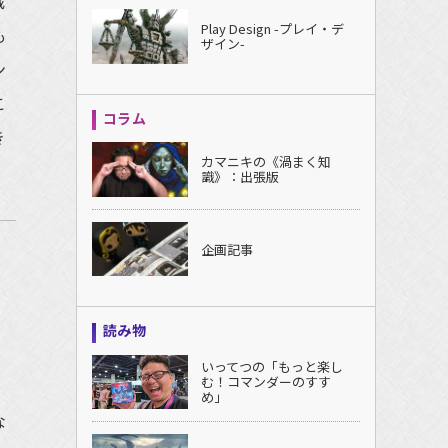
戦
Play Design -プレイ・デ
も
ザイン-
ン
こ
コラム
き
カマニキの《渦まく知
識》：出張版
企画記事
読み物
・
いってつの「もっと楽し
む！コマンダーのすす
、
め」
な