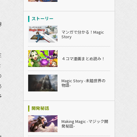
ストーリー
界
マンガで分かる！Magic
Story
在
４コマ漫画まとめ読み！
な
の
Magic Story -未踏世界の
必
物語-
予
う
開発秘話
Making Magic -マジック開
発秘話-