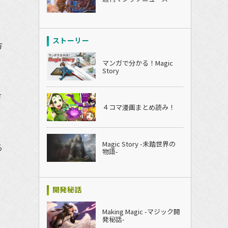
ストーリー
方
マンガで分かる！Magic
Story
方
４コマ漫画まとめ読み！
Magic Story -未踏世界の
る
物語-
開発秘話
Making Magic -マジック開
発秘話-