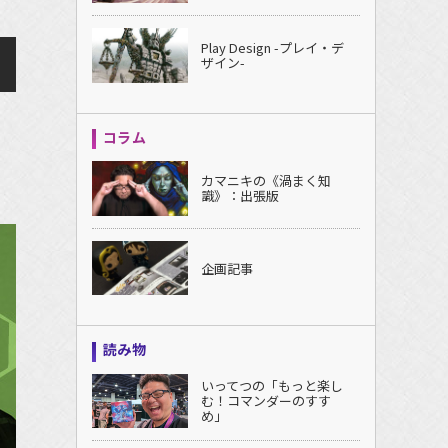
Play Design -プレイ・デ
ザイン-
コラム
カマニキの《渦まく知
識》：出張版
企画記事
読み物
いってつの「もっと楽し
む！コマンダーのすす
め」