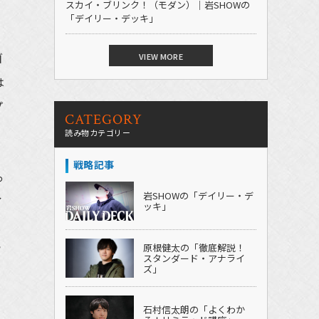
スカイ・ブリンク！（モダン）｜岩SHOWの
「デイリー・デッキ」
る
ゴ
VIEW MORE
は
プ
CATEGORY
読み物カテゴリー
戦略記事
っ
岩SHOWの「デイリー・デ
イ
ッキ」
と
原根健太の「徹底解説！
ソ
スタンダード・アナライ
ズ」
石村信太朗の「よくわか