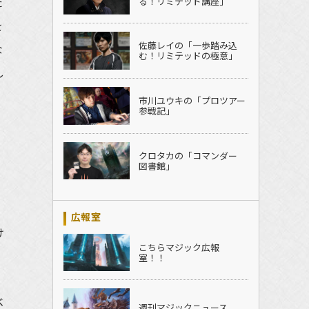
た
る！リミテッド講座」
を
佐藤レイの「一歩踏み込
な
む！リミテッドの極意」
し
市川ユウキの「プロツアー
参戦記」
クロタカの「コマンダー
図書館」
広報室
け
こちらマジック広報
室！！
べ
週刊マジックニュース