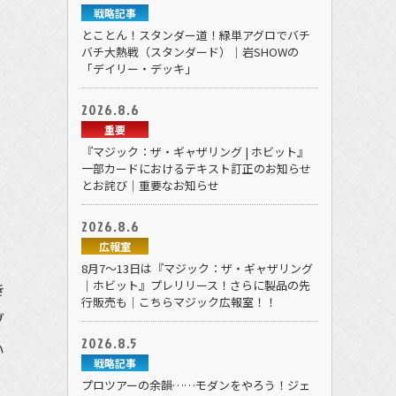
戦略記事
とことん！スタンダー道！緑単アグロでバチ
バチ大熱戦（スタンダード）｜岩SHOWの
「デイリー・デッキ」
2026.8.6
重要
『マジック：ザ・ギャザリング | ホビット』
一部カードにおけるテキスト訂正のお知らせ
とお詫び｜重要なお知らせ
2026.8.6
広報室
）
8月7～13日は『マジック：ザ・ギャザリング
｜ホビット』プレリリース！さらに製品の先
き
行販売も｜こちらマジック広報室！！
ブ
2026.8.5
い
戦略記事
プロツアーの余韻……モダンをやろう！ジェ