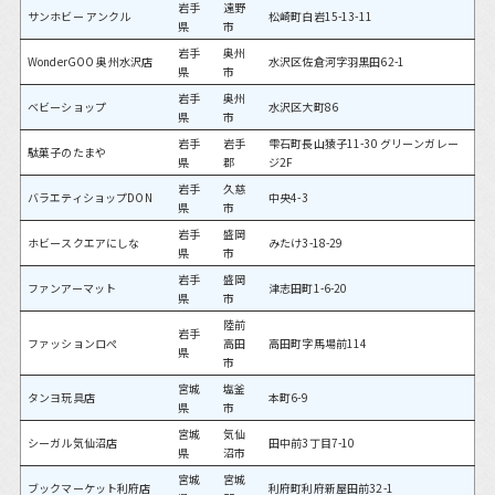
岩手
遠野
サンホビー アンクル
松崎町白岩15-13-11
県
市
岩手
奥州
WonderGOO 奥州水沢店
水沢区佐倉河字羽黒田62-1
県
市
岩手
奥州
ベビーショップ
水沢区大町86
県
市
岩手
岩手
雫石町長山猿子11-30 グリーンガレー
駄菓子のたまや
県
郡
ジ2F
岩手
久慈
バラエティショップDON
中央4-3
県
市
岩手
盛岡
ホビースクエアにしな
みたけ3-18-29
県
市
岩手
盛岡
ファンアーマット
津志田町1-6-20
県
市
陸前
岩手
ファッションロぺ
高田
高田町字馬場前114
県
市
宮城
塩釜
タンヨ玩具店
本町6-9
県
市
宮城
気仙
シーガル気仙沼店
田中前3丁目7-10
県
沼市
宮城
宮城
ブックマーケット利府店
利府町利府新屋田前32-1