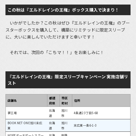
この秋は『エルドレインの王権』ボックス購入で決まり！
いかがでしたか？この秋はぜひ『エルドレインの王権』のブー
スターボックスを購入して、構築にリミテッドに限定スリーブ
に、大いに楽しんでいただけますと幸いです！
それでは、次回の「こちマ！！」をお楽しみに！
『エルドレインの王権』限定スリーブキャンペーン 実施店舗リ
スト
都道
市区
店舗名
住所
府県
町村
北海
旭川
夢工場
4条通23丁目5-68
道
市
BOOK NET ONE旭川末広
北海
旭川
末広東一条6-1-3
東
道
市
HOPEボードゲームスクー
北海
釧路