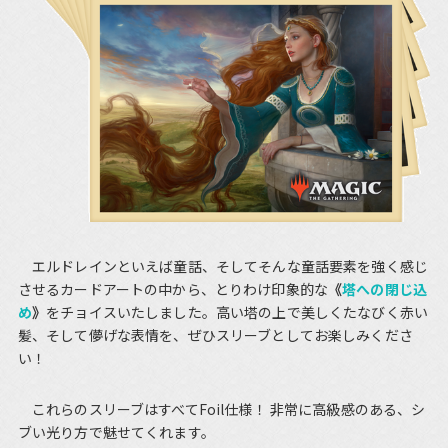
エルドレインといえば童話、そしてそんな童話要素を強く感じ
させるカードアートの中から、とりわけ印象的な
《
塔への閉じ込
め
》
をチョイスいたしました。高い塔の上で美しくたなびく赤い
髪、そして儚げな表情を、ぜひスリーブとしてお楽しみくださ
い！
これらのスリーブはすべてFoil仕様！ 非常に高級感のある、シ
ブい光り方で魅せてくれます。