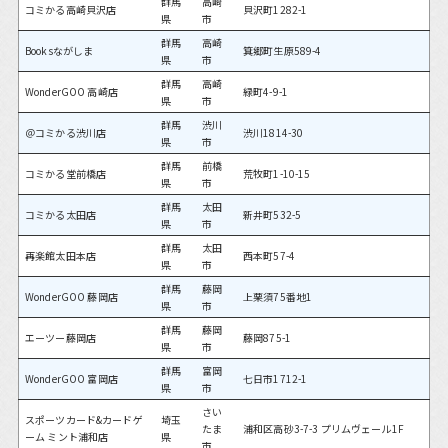
群馬
高崎
コミかる高崎貝沢店
貝沢町1282-1
県
市
群馬
高崎
Booksながしま
箕郷町生原589-4
県
市
群馬
高崎
WonderGOO 高崎店
緑町4-9-1
県
市
群馬
渋川
＠コミかる渋川店
渋川1814-30
県
市
群馬
前橋
コミかる堂前橋店
荒牧町1-10-15
県
市
群馬
太田
コミかる太田店
新井町532-5
県
市
群馬
太田
再楽館太田本店
西本町57-4
県
市
群馬
藤岡
WonderGOO 藤岡店
上栗須75番地1
県
市
群馬
藤岡
エーツー藤岡店
藤岡875-1
県
市
群馬
富岡
WonderGOO 富岡店
七日市1712-1
県
市
さい
スポーツカード&カードゲ
埼玉
たま
浦和区高砂3-7-3 プリムヴェール1F
ーム ミント浦和店
県
市