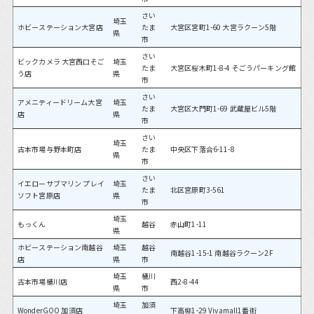
さい
埼玉
ホビーステーション大宮店
たま
大宮区宮町1-60 大宮ラクーン5階
県
市
さい
ビックカメラ 大宮西口そご
埼玉
たま
大宮区桜木町1-8-4 そごうパーキング館
う店
県
市
さい
アメニティードリーム大宮
埼玉
たま
大宮区大門町1-69 武蔵屋ビル5階
店
県
市
さい
埼玉
古本市場与野本町店
たま
中央区下落合6-11-8
県
市
さい
イエローサブマリン プレイ
埼玉
たま
北区宮原町3-561
ソフト宮原店
県
市
埼玉
もっくん
越谷
赤山町1-11
県
ホビーステーション南越谷
埼玉
越谷
南越谷1-15-1 南越谷ラクーン2F
店
県
市
埼玉
桶川
古本市場桶川店
西2-8-44
県
市
埼玉
加須
WonderGOO 加須店
下高柳1-29 Vivamall1番街