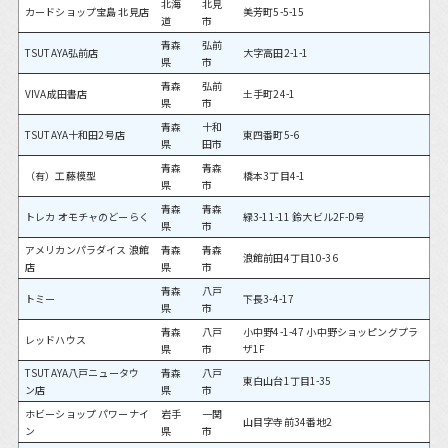
北海
北見
カードショップ宝島 北見店
美芳町5-5-15
道
市
青森
弘前
TSUTAYA弘前店
大字高田2-1-1
県
市
青森
弘前
VIVA成田書店
土手町24-1
県
市
青森
十和
TSUTAYA十和田2号店
東四番町5-6
県
田市
青森
青森
（有）工藤模型
橋本3丁目4-1
県
市
青森
青森
トレカ オモチャのどーらく
緑3-11-11 鈴大ビル2F-D号
県
市
アメリカンパラダイス 浪館
青森
青森
浪館前田4丁目10-36
店
県
市
青森
八戸
トミー
下長3-4-17
県
市
青森
八戸
小中野4-1-47 小中野ショッピングプラ
レッドハウス
県
市
ザ1F
TSUTAYA八戸ニュータウ
青森
八戸
東白山台1丁目1-35
ン店
県
市
ホビーショップ パワーナイ
岩手
一関
山目字寺前34番地2
ン
県
市