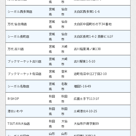
県
市
宮城
仙台
シーガル西多賀店
太白区西多賀1-1-6
県
市
宮城
仙台
万代 仙台南店
太白区中田町杉の下34番地
県
市
宮城
仙台
シーガル長町店
太白区長町1-4-2 斎藤ビル1F
県
市
宮城
大崎
万代 古川店
古川稲葉鴻ノ巣138
県
市
宮城
大崎
ブックマーケット古川店
古川駅東1-5-10
県
市
宮城
登米
ブックマーケット佐沼店
迫町佐沼中江2丁目2-10
県
市
宮城
名取
シーガル名取店
増田5-16-49
県
市
秋田
秋田
R-SHOP
広面土手下113-1F
県
市
秋田
秋田
港北いわや
土崎港北4-10-25
県
市
秋田
大仙
TSUTAYA大仙店
大仙市戸蒔字東89
県
市
山形
山形
シーガル桜田店
桜田西1丁目2-8