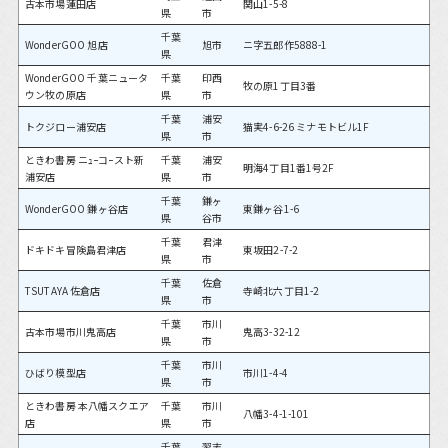
古本市場蓮田店
関山1-5-8
県
市
千葉
WonderGOO 旭店
旭市
ニ字五郎作5888-1
県
WonderGOO 千葉ニュータ
千葉
印西
牧の原1丁目3番
ウン牧の原店
県
市
千葉
浦安
トクジロー浦安店
猫実4-6-26 ミナモトビル1F
県
市
ときわ書房 ニｭｰコｰスト新
千葉
浦安
明海4丁目1番1号2F
浦安店
県
市
千葉
鎌ヶ
WonderGOO 鎌ヶ谷店
東鎌ヶ谷1-6
県
谷市
千葉
君津
ドキドキ冒険島君津店
東坂田2-7-2
県
市
千葉
佐倉
TSUTAYA 佐倉店
寺崎北六丁目1-2
県
市
千葉
市川
古本市場市川鬼高店
鬼高3-32-12
県
市
千葉
市川
ひばり模型店
市川1-4-4
県
市
ときわ書房 本八幡スクエア
千葉
市川
八幡3-4-1-101
店
県
市
千葉
習志