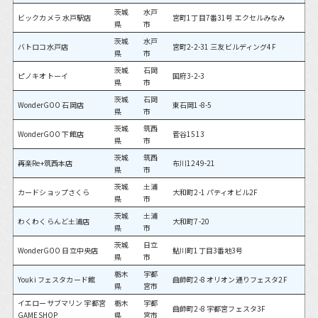
茨城
水戸
ビックカメラ 水戸駅店
宮町1丁目7番31号 エクセルみなみ
県
市
茨城
水戸
バトロコ水戸店
宮町2-2-31 三友ビルディング4F
県
市
茨城
石岡
ピノキオトーイ
国府3-2-3
県
市
茨城
石岡
WonderGOO 石岡店
東石岡1-8-5
県
市
茨城
筑西
WonderGOO 下館店
菅谷1513
県
市
茨城
筑西
再楽Re+筑西本店
布川1249-21
県
市
茨城
土浦
カードショップさくら
大和町2-1 パティオビル2F
県
市
茨城
土浦
わくわくらんど土浦店
大和町7-20
県
市
茨城
日立
WonderGOO 日立中央店
鮎川町1丁目3番地3号
県
市
栃木
宇都
Youki フェスタカード館
曲師町2-8 オリオン通りフェスタ2F
県
宮市
イエローサブマリン 宇都宮
栃木
宇都
曲師町2-8 宇都宮フェスタ3F
GAMESHOP
県
宮市