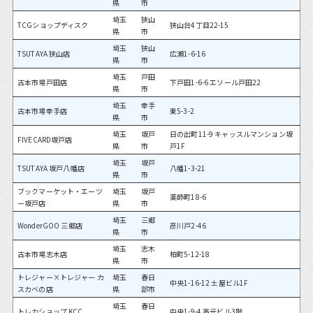
県
市
埼玉
狭山
TCGショップディスク
狭山台4丁目22-15
県
市
埼玉
狭山
TSUTAYA 狭山店
広瀬1-6-16
県
市
埼玉
戸田
古本市場戸田店
下戸田1-6-6 エソール戸田22
県
市
埼玉
幸手
古本市場幸手店
東5-3-2
県
市
埼玉
坂戸
日の出町11-9 キャッスルマンション坂
FIVECARD坂戸店
県
市
戸1F
埼玉
坂戸
TSUTAYA 坂戸八幡店
八幡1-3-21
県
市
ブックマーケット・エーツ
埼玉
坂戸
薬師町18-6
ー坂戸店
県
市
埼玉
三郷
WonderGOO 三郷店
彦川戸2-46
県
市
埼玉
志木
古本市場志木店
柏町5-12-18
県
市
トレジャー×トレジャー カ
埼玉
春日
中央1-16-12 土屋ビル1F
スカベの店
県
部市
埼玉
春日
トレカショップ KCC
中央1-9-4 高元ビル3階