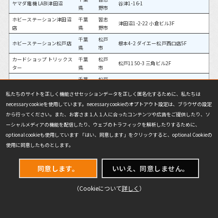
ヤマダ電機 LABI津田沼
谷津1-16-1
県
野市
ホビーステーション津田沼
千葉
習志
津田沼1-2-22 小倉ビル3F
店
県
野市
千葉
松戸
ホビーステーション松戸店
根本4-2 ダイエー松戸西口店5F
県
市
カードショップ トリックス
千葉
松戸
松戸1150-3 三角ビル2F
ター
県
市
千葉
松戸
古本市場松戸店
八ヶ崎1-31-2
県
市
私たちのサイトを正しく機能させセッションデータを正しく匿名化するために、私たちは
千葉
松戸
TSUTAYA 六高台店
六実1-14-1
necessary cookieを使用しています。necessary cookieのオプトアウト設定は、ブラウザの設定
県
市
から行ってください。また、お客さま１人１人に合ったコンテンツや広告をご提供したり、ソ
千葉
成田
晴れる屋成田店
不動ヶ岡1120-4 石原ビル 2F
ーシャルメディアの機能を配信したり、ウェブのトラフィックを解析したりするために、
県
市
optional cookieも使用しています 「はい、同意します」をクリックすると、optional Cookieの
ホビーステーション
千葉
千葉
中央区川崎町1-34
使用に同意したものとします。
GLOBO蘇我店
県
市
千葉
千葉
ホビーステーション千葉店
中央区富士見2-15-1 ワラビビル8F
同意します。
いいえ、同意しません。
県
市
スポーツカード＆カードゲ
千葉
千葉
中央区富士見2-3-1 BEE-ONE 3F
ーム ミント千葉店
県
市
（Cookieについて
詳しく
）
イエローサブマリン 千葉ゲ
千葉
千葉
中央区富士見2-3-1 塚本ビル 3F
ームショップ
県
市