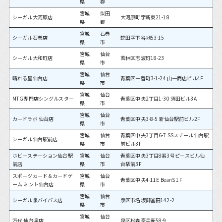
県
郡
宮城
柴田
シーガル大河原店
大河原町字新東21-18
県
郡
宮城
石巻
シーガル石巻店
蛇田字下谷地53-15
県
市
宮城
仙台
シーガル大和町店
若林区志波町18-23
県
市
宮城
仙台
晴れる屋仙台店
青葉区一番町3-1-24 山一商店ビル4F
県
市
宮城
仙台
MTG専門店シングルスター
青葉区中央2丁目1-30 須田ビル3A
県
市
宮城
仙台
カードラボ 仙台店
青葉区中央3-8-5 新仙台駅前ビル2F
県
市
宮城
仙台
青葉区中央3丁目6-7 SSスチール仙台駅
シーガル仙台駅前店
県
市
前ビル3F
ホビーステーション仙台駅
宮城
仙台
青葉区中央3丁目8番3号ピースビル仙
前店
県
市
台駅前3F
スポーツカード＆カードゲ
宮城
仙台
青葉区中央4-11E BeanS 1F
ーム ミント仙台店
県
市
宮城
仙台
シーガル泉バイパス店
泉区市名坂御釜田142-2
県
市
宮城
仙台
万代 仙台泉店
泉区松森斎兵衛58-9