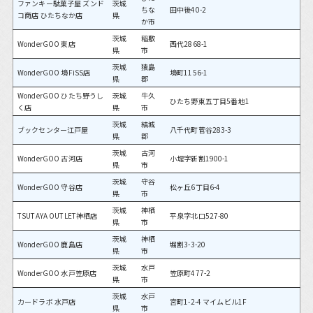
ファンキー駄菓子屋 ズンド
茨城
ちな
田中後40-2
コ商店 ひたちなか店
県
か市
茨城
稲敷
WonderGOO 東店
西代2868-1
県
市
茨城
猿島
WonderGOO 境FiSS店
境町1156-1
県
郡
WonderGOO ひたち野うし
茨城
牛久
ひたち野東五丁目5番地1
く店
県
市
茨城
結城
ブックセンター江戸屋
八千代町菅谷283-3
県
郡
茨城
古河
WonderGOO 古河店
小堤字新割1900-1
県
市
茨城
守谷
WonderGOO 守谷店
松ヶ丘6丁目6-4
県
市
茨城
神栖
TSUTAYA OUTLET神栖店
平泉字北口527-80
県
市
茨城
神栖
WonderGOO 鹿島店
堀割3-3-20
県
市
茨城
水戸
WonderGOO 水戸笠原店
笠原町477-2
県
市
茨城
水戸
カードラボ 水戸店
宮町1-2-4 マイムビル1F
県
市