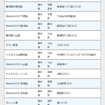
栃木
宇都
駿河屋宇都宮店
馬場通り2丁目3-12 6F
県
宮市
栃木
下野
WonderGOO 下野店
下古山2888番地4
県
市
栃木
鹿沼
WonderGOO 鹿沼店
西茂呂4丁目16-16
県
市
栃木
小山
駿河屋小山店
駅南町4丁目14-22
県
市
栃木
小山
セヴン模型
乙女3-19-9
県
市
栃木
小山
バトロコ小山駅前店
中央町3-7-1 ロブレ2F TSUTAYA店内
県
市
栃木
小山
WonderGOO 小山店
東城南4-7
県
市
栃木
真岡
トイ＆ホビー イリエ
台町2352-1
県
市
栃木
真岡
WonderGOO 真岡店
大谷新町18-6
県
市
栃木
足利
WonderGOO 足利店
朝倉町255-1
県
市
栃木
足利
きんこん館
通1-2710
県
市