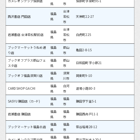
カメレオンクラブ保原店
保原町字泉町95-1
県
市
会津
福島
西沢書店 門田店
若松
天神町22-27
県
市
会津
福島
岩瀬書店 会津若松駅前店
若松
白虎町225
県
市
ブックマーケットうねめ通
福島
郡山
亀田2-8-15
り店
県
市
ブックオフプラス郡山フェ
福島
郡山
日和田町字小原21
スタ店
県
市
福島
須賀
ブックオフ福島須賀川店
岡東町9-10
県
川市
福島
白河
CARDSHOP GACHI
道場小路80-3
県
市
福島
福島
SASYU 鎌田店（カｰド)
鎌田字下釜5-1
県
市
福島
福島
岩瀬書店 鎌田店
鎌田西舟戸11-1
県
市
福島
福島
ブックマーケット福島北店
笹谷稲場28-12
県
市
福島
福島
カメレオンクラブ笹谷店
笹谷字出水上20-1