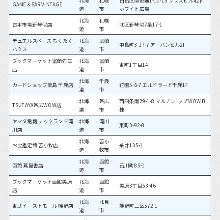
北海
札幌
白石区南郷通1-10-15 サウスヒル地下
GAME＆BAR VINTAGE
道
市
ホワイト広場
北海
札幌
古本市場新琴似店
北区新琴似7条17-1
道
市
デュエルスペース ちくたく
北海
室蘭
中島町3-17-7 アーバンビル2F
ハウス
道
市
ブックマーケット室蘭弥生
北海
室蘭
東町1丁目14
店
道
市
北海
千歳
カードショップ宝島 千歳店
花園5-6-7 エルドラード千歳1F
道
市
北海
帯広
西四条南29-1-8 マルチシｮップWOW B
TSUTAYA帯広WOW店
道
市
棟
ヤマダ電機 テックランド滝
北海
滝川
東町3-92-8
川店
道
市
北海
苫小
お宝鑑定館 苫小牧店
糸井135-1
道
牧市
北海
函館
函館 蔦屋書店
石川町85-1
道
市
ブックマーケット函館美原
北海
函館
美原3丁目53-46
店
道
市
北海
北見
東武イーストモール 端野店
端野町三区572-1
道
市