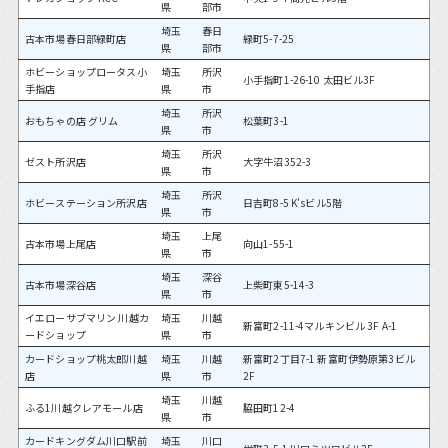
県
部市
埼玉
春日
古本市場春日部緑町店
緑町5-7-25
県
部市
ホビーショップロータス小
埼玉
所沢
小手指町1-26-10 太田ビル3F
手指店
県
市
埼玉
所沢
おもちゃの店 グリム
松葉町3-1
県
市
埼玉
所沢
ゼスト所沢店
大字牛沼352-3
県
市
埼玉
所沢
ホビーステーション所沢店
日吉町8-5 K’sビル5階
県
市
埼玉
上尾
古本市場上尾店
向山1-55-1
県
市
埼玉
深谷
古本市場深谷店
上柴町東5-14-3
県
市
イエローサブマリン 川越カ
埼玉
川越
新富町2-11-4マルキンビル 3F A-1
ードショップ
県
市
カードショップ桃太郎川越
埼玉
川越
新富町2丁目7-1 新富町伊勢原第3ビル
店
県
市
2F
埼玉
川越
ふる1川越クレアモール店
脇田町12-4
県
市
カードキングダム川口駅前
埼玉
川口