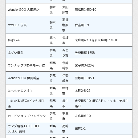
栃木
大田
WonderGOO 大田原店
若松町1650-10
県
原市
那須
栃木
サカモト玩具
塩原
住吉町1-9
県
市
栃木
矢板
ねばらん
末広町42-9 緑新末広町ビル101
県
市
群馬
みど
ネギシ模型
笠懸町鹿4658
県
り市
群馬
伊勢
ワンナップ伊勢崎モール店
宮子町3420-8
県
崎市
群馬
伊勢
WonderGOO 伊勢崎店
韮塚町1185-1
県
崎市
群馬
館林
おもちゃのアオキ
本町2-8-29
県
市
コミかるMEGAドンキ桐生
群馬
桐生
永楽町5-10 MEGAドン・キホーテ桐生
店
県
市
店1F
群馬
桐生
カードショップ ワンパック
末広町6-10
県
市
ヤマダ電機 LABI 1 LIFE
群馬
高崎
栄町1-1
SELECT高崎
県
市