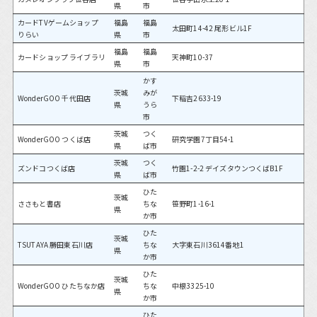
県
市
カードTVゲームショップ
福島
福島
太田町14-42 尾形ビル1F
りらい
県
市
福島
福島
カードショップ ライブラリ
天神町10-37
県
市
かす
茨城
みが
WonderGOO 千代田店
下稲吉2633-19
県
うら
市
茨城
つく
WonderGOO つくば店
研究学園7丁目54-1
県
ば市
茨城
つく
ズンドコつくば店
竹園1-2-2 デイズタウンつくばB1F
県
ば市
ひた
茨城
ささもと書店
ちな
笹野町1-16-1
県
か市
ひた
茨城
TSUTAYA 勝田東石川店
ちな
大字東石川3614番地1
県
か市
ひた
茨城
WonderGOO ひたちなか店
ちな
中根3325-10
県
か市
ひた