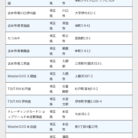
栄町3-5-1 川口ミツワビル2F
店
県
市
埼玉
川口
古本市場川口伊刈店
大字伊刈411-1
県
市
埼玉
草加
古本市場草加店
栄町3-9-41
県
市
埼玉
秩父
たつみや
宮側町19-1
県
市
埼玉
朝霞
古本市場朝霞店
幸町3-6-12
県
市
埼玉
入間
古本市場三芳店
三芳町竹間沢353-1
県
郡
埼玉
入間
WonderGOO 入間店
上藤沢387-2
県
市
埼玉
北葛
TSUTAYA 杉戸店
杉戸町清地3-5-2
県
飾郡
埼玉
北足
TSUTAYA 伊奈店
伊奈町学園2-188-4
県
立郡
トレーディングカードショ
埼玉
本庄
今井381-5
ップワールド本庄駅南店
県
市
埼玉
本庄
WonderGOO 本庄店
寿3丁目4番22号
県
市
埼玉
蓮田