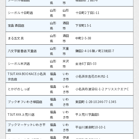
県
市
山形
山形
シーガル十日町店
十日町2丁目1-11
県
市
山形
酒田
宝島 酒田店
下安町15-1
県
市
山形
酒田
まる五文具
中町2-5-38
県
市
山形
天童
八文字屋書店 天童店
鎌田2-4-16 鍬ノ町23街区-7
県
市
山形
米沢
シーガル米沢店
金池6丁目5-33
県
市
TSUTAYA BOOKACE小名浜
福島
いわ
小名浜住吉花の木内1-1
住吉店
県
き市
福島
いわ
とかげのしっぽ
小名浜丹波沼61-1-2 アリススクエアC
県
き市
福島
いわ
ブックオフいわき植田店
東田町-1-28-10246-77-1345
県
き市
福島
いわ
TSUTAYA 上荒川店
平上荒川字島田5
県
き市
ブックマーケットいわき平
福島
いわ
平谷川瀬泉町10-10-1
店
県
き市
福島
伊達