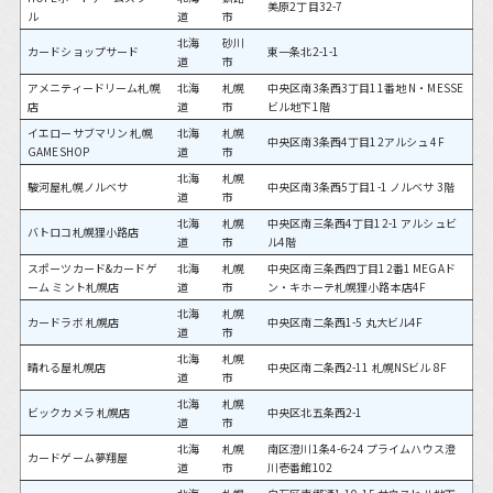
美原2丁目32-7
ル
道
市
北海
砂川
カードショップサード
東一条北2-1-1
道
市
アメニティードリーム札幌
北海
札幌
中央区南3条西3丁目11番地 N・MESSE
店
道
市
ビル地下1階
イエローサブマリン 札幌
北海
札幌
中央区南3条西4丁目12アルシュ 4F
GAMESHOP
道
市
北海
札幌
駿河屋札幌ノルベサ
中央区南3条西5丁目1-1 ノルベサ 3階
道
市
北海
札幌
中央区南三条西4丁目12-1 アルシュビ
バトロコ札幌狸小路店
道
市
ル4階
スポーツカード&カードゲ
北海
札幌
中央区南三条西四丁目12番1 MEGAド
ーム ミント札幌店
道
市
ン・キホーテ札幌狸小路本店4F
北海
札幌
カードラボ 札幌店
中央区南二条西1-5 丸大ビル4F
道
市
北海
札幌
晴れる屋札幌店
中央区南二条西2-11 札幌NSビル 8F
道
市
北海
札幌
ビックカメラ 札幌店
中央区北五条西2-1
道
市
北海
札幌
南区澄川1条4-6-24 プライムハウス澄
カードゲーム夢翔屋
道
市
川壱番館102