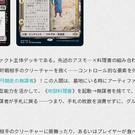
ァクト主体デッキである。先述のアスモ―×料理書の組み合
対戦相手のクリーチャーを捌く……コントロール的な要素を
円競走の無謀者
》！この人間は、墓地にいる時にアーティフ
型能力を活かして、《
地獄料理書
》を起動→無謀者を捨てて
謀者が手札に戻る……つまり、手札の枚数を消費せずに、グ
相手のクリーチャーに振舞ったり、あるいはプレイヤーが食