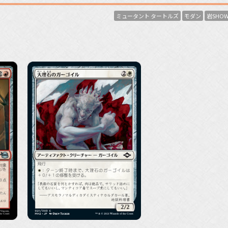
ミュータント タートルズ
モダン
岩SHO