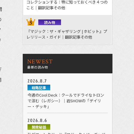
コレクションする：特に知っておくべき４つの
こと｜翻訳記事その他
関
の
読み物
ク
『マジック：ザ・ギャザリング | ホビット』プ
レリリース・ガイド｜翻訳記事その他
カ
NEWEST
最新の読み物
ぎ
期
2026.8.7
戦略記事
今週のCool Deck：クールでドライなトロン
で涼む（レガシー）｜岩SHOWの「デイリ
ー・デッキ」
2026.8.6
開発秘話