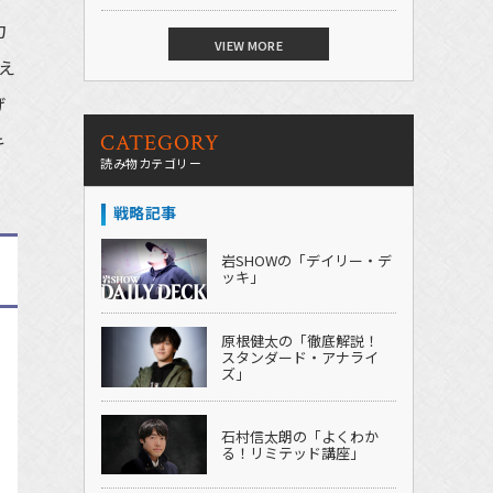
力
VIEW MORE
え
げ
キ
CATEGORY
読み物カテゴリー
戦略記事
岩SHOWの「デイリー・デ
ッキ」
原根健太の「徹底解説！
スタンダード・アナライ
ズ」
石村信太朗の「よくわか
る！リミテッド講座」