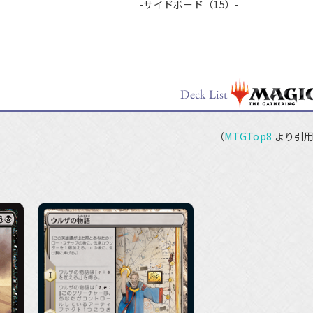
-サイドボード（15）-
（
MTGTop8
より引