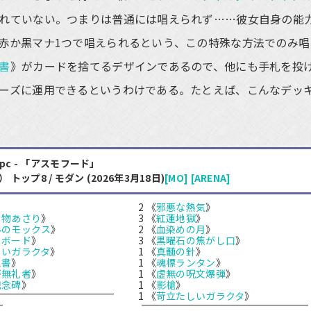
れていない。つまりは普通には唱えられず……彼女自身の能
赤か黒マナ1つで唱えられるという、この特殊な方法でのみ唱
書
》がカードを捨てるデザインであるので、他にも手札を投
ーズに運用できるというわけである。たとえば、こんなデッ
_pc - 「アスモフード」
プ8 / モダン (2026年3月18日)
[MO]
[ARENA]
》
2 《
邪悪な熱気
》
き物あさり
》
3 《
紅蓮地獄
》
ルのモックス
》
2 《
血染めの月
》
トボード
》
3 《
黒曜石の焦がし口
》
しいガラクタ
》
1 《
真髄の針
》
理書
》
1 《
魂標ランタン
》
が無礼者
》
1 《
虚無の呪文爆弾
》
記念碑
》
1 《
影槍
》
1 《
苛立たしいガラクタ
》
-