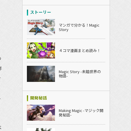
ストーリー
マンガで分かる！Magic
Story
４コマ漫画まとめ読み！
わ
伴
Magic Story -未踏世界の
物語-
ァ
、
ル
開発秘話
Making Magic -マジック開
発秘話-
べ