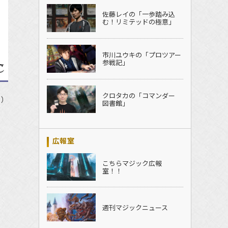
佐藤レイの「一歩踏み込
む！リミテッドの極意」
市川ユウキの「プロツアー
参戦記」
クロタカの「コマンダー
用）
図書館」
広報室
こちらマジック広報
室！！
週刊マジックニュース