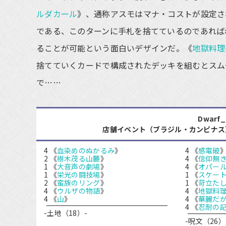
ルダカール
》、通称アスモはマナ・コストが設定さ
である、このターンに手札を捨てているのであれば
ることが可能という面白いデザインだ。《
地獄料理
捨てていくカードで構成されたデッキを組むとスム
で……
Dwarf
店舗イベント（ブラジル・カンピナス） トッ
4 《
血染めのぬかるみ
》
4 《
感電破
2 《
樹木茂る山麓
》
4 《
信仰無
1 《
大音声の劇場
》
4 《
オパー
1 《
栄光の闘技場
》
1 《
スケー
2 《
蛮族のリング
》
1 《
苛立た
4 《
ウルザの物語
》
4 《
地獄料
4 《
山
》
4 《
華麗だ
4 《
忍耐の
-土地（18）-
-呪文（26）