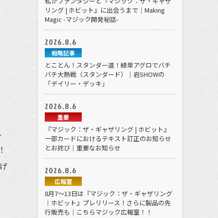
私がファンタジーと『マジック：ザ・ギャザ
リング | ホビット』に出会うまで｜Making
Magic -マジック開発秘話-
2026.8.6
戦略記事
とことん！スタンダー道！緑単アグロでバチ
バチ大熱戦（スタンダード）｜岩SHOWの
「デイリー・デッキ」
2026.8.6
重要
『マジック：ザ・ギャザリング | ホビット』
し
一部カードにおけるテキスト訂正のお知らせ
とお詫び｜重要なお知らせ
！
げ
2026.8.6
広報室
8月7～13日は『マジック：ザ・ギャザリング
｜ホビット』プレリリース！さらに製品の先
行販売も｜こちらマジック広報室！！
カ