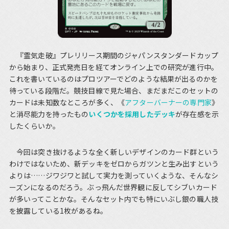
『霊気走破』プレリリース期間のジャパンスタンダードカップ
から始まり、正式発売日を経てオンライン上での研究が進行中。
これを書いているのはプロツアーでどのような結果が出るのかを
待っている段階だ。競技目線で見た場合、まだまだこのセットの
カードは未知数なところが多く、《
アフターバーナーの専門家
》
と消尽能力を持ったもの
いくつかを採用したデッキ
が存在感を示
したくらいか。
今回は突き抜けるような全く新しいデザインのカード群という
わけではないため、新デッキをゼロからガツンと生み出すという
よりは……ジワジワと試して実力を測っていくような、そんなシ
ーズンになるのだろう。ぶっ飛んだ世界観に反してシブいカード
が多いってことかな。そんなセット内でも特にいぶし銀の職人技
を披露している1枚があるね。