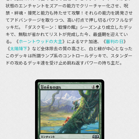
状態のエンチャントをズアーの能力でクリーチャー化させ、呪
禁・絆魂・接死と能力も持たせて攻撃！それらの能力を誘発させ
てアドバンテージを取りつつ、高い打点で押し切るパワフルなデ
ッキだ。『ダスクモーン：戦慄の館』シーズンより成立したデッ
キで、無駄が省かれてリストが完成した今、最盛期を迎えてい
る。《
ホーントウッドの大主
》によるマナ加速、《
審判の日
》
《
太陽降下
》など全体除去の質の高さと、白と緑が中心となった
このデッキは所謂ランプ系のコントロールデッキで、スタンダー
ドの攻めるデッキ達を受け止め跳ね返すパワーの持ち主だ。