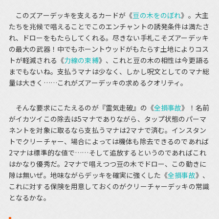
このズアーデッキを支えるカードが《
豆の木をのぼれ
》。大主
たちを兆候で唱えることでこのエンチャントの誘発条件は満たさ
れ、ドローをもたらしてくれる。尽きない手札こそズアーデッキ
の最大の武器！中でもホーントウッドがもたらす土地によりコス
トが軽減される《
力線の束縛
》、これと豆の木の相性は今更語る
までもないね。支払うマナは少なく、しかし呪文としてのマナ総
量は大きく……これがズアーデッキの求めるクオリティ。
そんな要求にこたえるのが『霊気走破』の《
全損事故
》！名前
がイカツイこの除去は5マナでありながら、タップ状態のパーマ
ネントを対象に取るなら支払うマナは2マナで済む。インスタン
トでクリーチャー、場合によっては機体も除去できるのであれば
2マナは標準的な値で……そして追放するというのであればこれ
はかなり優秀だ。2マナで唱えつつ豆の木でドロー、この動きに
隙は無いぜ。地味ながらデッキを確実に強くした《
全損事故
》、
これに対する保険を用意しておくのがクリーチャーデッキの常識
となるかな。