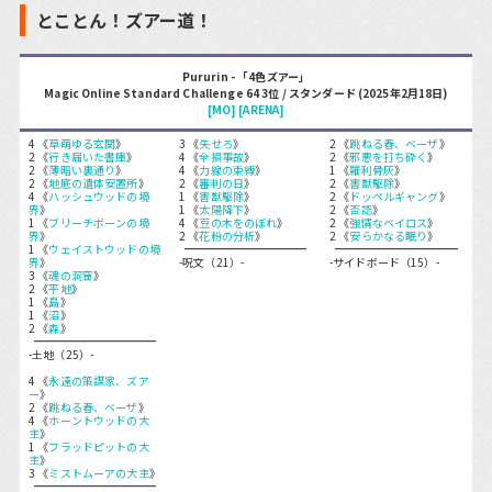
とことん！ズアー道！
Pururin - 「4色ズアー」
Magic Online Standard Challenge 64 3位 / スタンダード (2025年2月18日)
[MO]
[ARENA]
4 《
草萌ゆる玄関
》
3 《
失せろ
》
2 《
跳ねる春、ベーザ
》
2 《
行き届いた書庫
》
4 《
全損事故
》
2 《
邪悪を打ち砕く
》
2 《
薄暗い裏通り
》
4 《
力線の束縛
》
1 《
羅利骨灰
》
2 《
地底の遺体安置所
》
2 《
審判の日
》
2 《
害獣駆除
》
4 《
ハッシュウッドの境
1 《
害獣駆除
》
2 《
ドッペルギャング
》
界
》
1 《
太陽降下
》
2 《
否認
》
1 《
ブリーチボーンの境
4 《
豆の木をのぼれ
》
2 《
強情なベイロス
》
界
》
2 《
花粉の分析
》
2 《
安らかなる眠り
》
1 《
ウェイストウッドの境
界
》
-呪文（21）-
-サイドボード（15）-
3 《
魂の洞窟
》
2 《
平地
》
1 《
島
》
1 《
沼
》
2 《
森
》
-土地（25）-
4 《
永遠の策謀家、ズア
ー
》
2 《
跳ねる春、ベーザ
》
4 《
ホーントウッドの大
主
》
1 《
フラッドピットの大
主
》
3 《
ミストムーアの大主
》