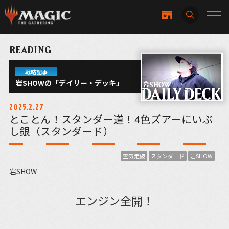
READING
戦略記事
岩SHOWの「デイリー・デッキ」
2025.2.27
とことん！スタンダー道！4色ズアーにいぶ
し銀（スタンダード）
霊気走破
スタンダード
岩SHOW
岩SHOW
エンジン全開！