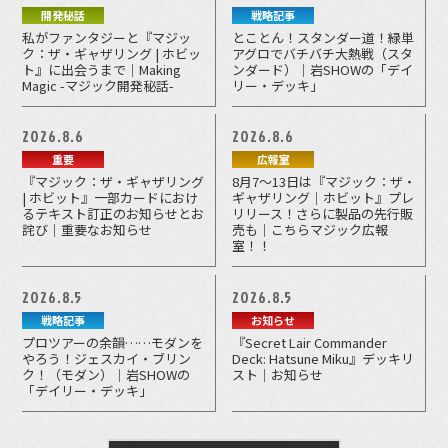
開発秘話
戦略記事
私がファンタジーと『マジッ
とことん！スタンダー道！緑単
ク：ザ・ギャザリング | ホビッ
アグロでバチバチ大熱戦（スタ
ト』に出会うまで｜Making
ンダード）｜岩SHOWの「デイ
Magic -マジック開発秘話-
リー・デッキ」
2026.8.6
2026.8.6
重要
広報室
『マジック：ザ・ギャザリング
8月7～13日は『マジック：ザ・
| ホビット』一部カードにおけ
ギャザリング｜ホビット』プレ
るテキスト訂正のお知らせとお
リリース！さらに製品の先行販
詫び｜重要なお知らせ
売も｜こちらマジック広報
室！！
2026.8.5
2026.8.5
戦略記事
お知らせ
プロツアーの余韻……モダンを
『Secret Lair Commander
やろう！ジェスカイ・ブリン
Deck: Hatsune Miku』デッキリ
ク！（モダン）｜岩SHOWの
スト｜お知らせ
「デイリー・デッキ」