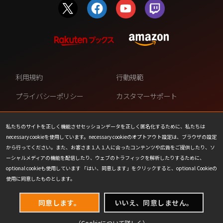
利用規約
行動規範
プライバシーポリシー
カスタマーサポート
ファンコンテンツ・ポリシー
個人情報の販売や共有を許可し
ない
私たちのサイトを正しく機能させセッションデータを正しく匿名化するために、私たちは
necessary cookieを使用しています。necessary cookieのオプトアウト設定は、ブラウザの設定
COOKIE
プレスリリース
から行ってください。また、お客さま１人１人に合ったコンテンツや広告をご提供したり、ソ
ーシャルメディアの機能を配信したり、ウェブのトラフィックを解析したりするために、
会社情報
お問い合わせ
optional cookieも使用しています 「はい、同意します」をクリックすると、optional Cookieの
使用に同意したものとします。
同意します。
いいえ、同意しません。
（Cookieについて
詳しく
）