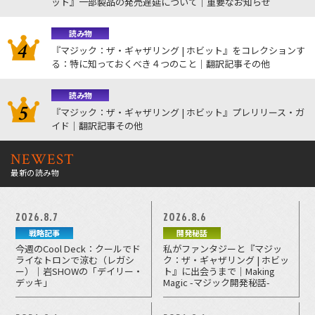
ット』一部製品の発売遅延について｜重要なお知らせ
読み物
『マジック：ザ・ギャザリング | ホビット』をコレクションす
る：特に知っておくべき４つのこと｜翻訳記事その他
読み物
『マジック：ザ・ギャザリング | ホビット』プレリリース・ガ
イド｜翻訳記事その他
NEWEST
最新の読み物
2026.8.7
2026.8.6
戦略記事
開発秘話
今週のCool Deck：クールでド
私がファンタジーと『マジッ
ライなトロンで涼む（レガシ
ク：ザ・ギャザリング | ホビッ
ー）｜岩SHOWの「デイリー・
ト』に出会うまで｜Making
デッキ」
Magic -マジック開発秘話-