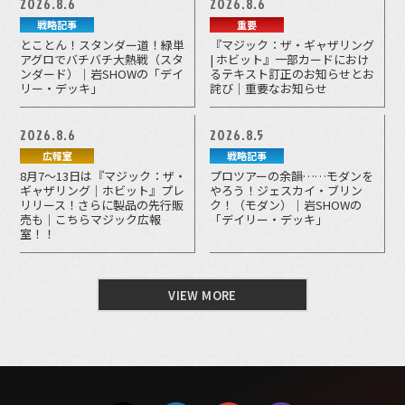
2026.8.6
2026.8.6
戦略記事
重要
とことん！スタンダー道！緑単
『マジック：ザ・ギャザリング
アグロでバチバチ大熱戦（スタ
| ホビット』一部カードにおけ
ンダード）｜岩SHOWの「デイ
るテキスト訂正のお知らせとお
リー・デッキ」
詫び｜重要なお知らせ
2026.8.6
2026.8.5
広報室
戦略記事
8月7～13日は『マジック：ザ・
プロツアーの余韻……モダンを
ギャザリング｜ホビット』プレ
やろう！ジェスカイ・ブリン
リリース！さらに製品の先行販
ク！（モダン）｜岩SHOWの
売も｜こちらマジック広報
「デイリー・デッキ」
室！！
VIEW MORE