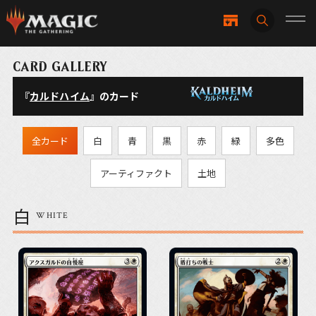
CARD GALLERY
『
カルドハイム
』のカード
全カード
白
青
黒
赤
緑
多色
アーティファクト
土地
白
WHITE