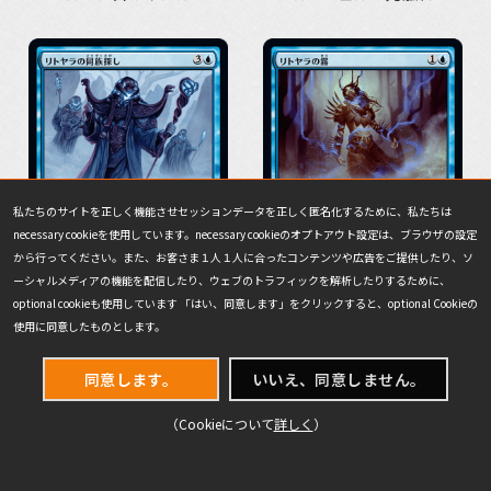
私たちのサイトを正しく機能させセッションデータを正しく匿名化するために、私たちは
necessary cookieを使用しています。necessary cookieのオプトアウト設定は、ブラウザの設定
から行ってください。また、お客さま１人１人に合ったコンテンツや広告をご提供したり、ソ
ーシャルメディアの機能を配信したり、ウェブのトラフィックを解析したりするために、
optional cookieも使用しています 「はい、同意します」をクリックすると、optional Cookieの
使用に同意したものとします。
リトヤラの同族探し
リトヤラの霧
同意します。
いいえ、同意しません。
（Cookieについて
詳しく
）