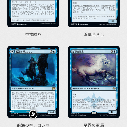
怪物縛り
浜墓荒らし
航海の神、コシマ
星界の軍馬