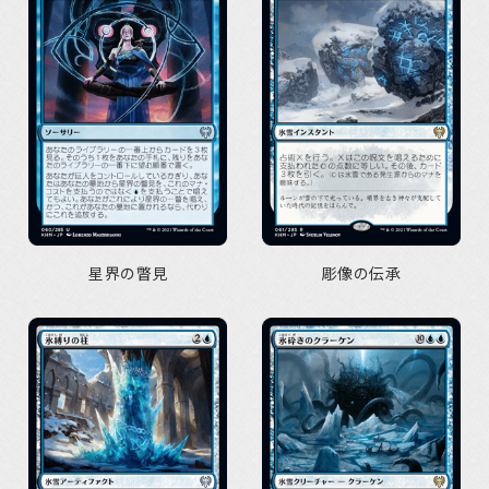
星界の瞥見
彫像の伝承