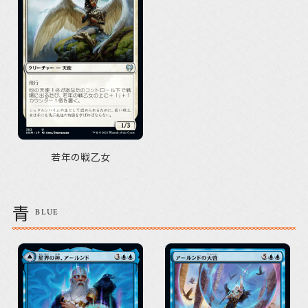
若年の戦乙女
青
BLUE