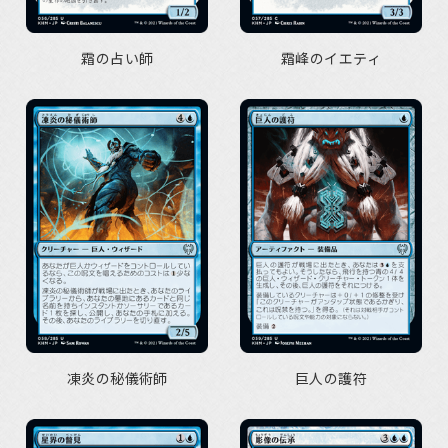
霜の占い師
霜峰のイエティ
凍炎の秘儀術師
巨人の護符