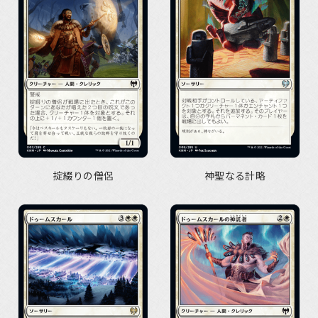
掟綴りの僧侶
神聖なる計略