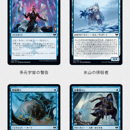
多元宇宙の警告
氷山の徘徊者