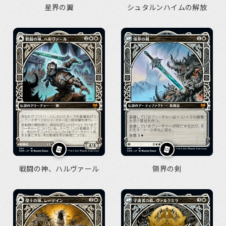
星界の翼
シュタルンハイムの解放
戦闘の神、ハルヴァール
領界の剣