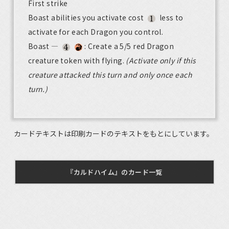
First strike
Boast abilities you activate cost
less to
activate for each Dragon you control.
Boast —
: Create a 5/5 red Dragon
creature token with flying.
(Activate only if this
creature attacked this turn and only once each
turn.)
カードテキストは印刷カードのテキストをもとにしています。
『カルドハイム』のカード一覧