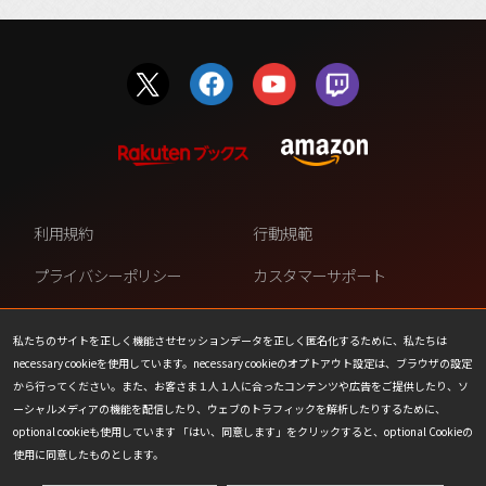
利用規約
行動規範
プライバシーポリシー
カスタマーサポート
ファンコンテンツ・ポリシー
個人情報の販売や共有を許可し
ない
私たちのサイトを正しく機能させセッションデータを正しく匿名化するために、私たちは
necessary cookieを使用しています。necessary cookieのオプトアウト設定は、ブラウザの設定
COOKIE
プレスリリース
から行ってください。また、お客さま１人１人に合ったコンテンツや広告をご提供したり、ソ
ーシャルメディアの機能を配信したり、ウェブのトラフィックを解析したりするために、
会社情報
お問い合わせ
optional cookieも使用しています 「はい、同意します」をクリックすると、optional Cookieの
使用に同意したものとします。