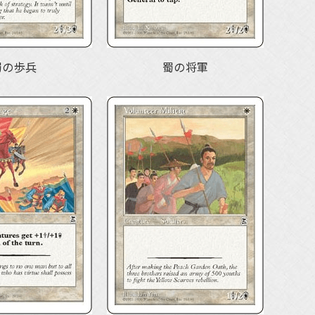
蜀の歩兵
蜀の将軍