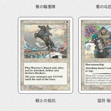
蜀の輜重隊
蜀の屯
戦士の抵抗
猛将 