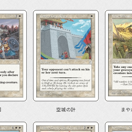
図
空城の計
まや