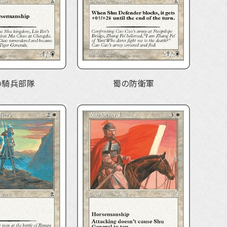
の騎兵部隊
蜀の防衛軍