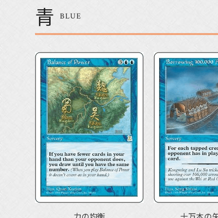
青
BLUE
力の均衡
十万本の