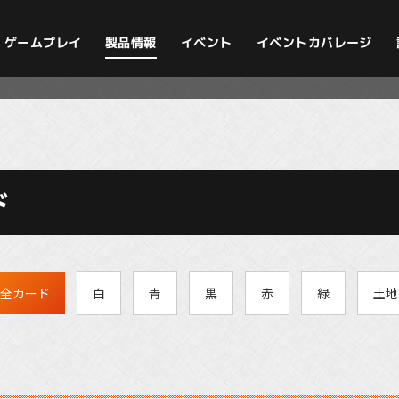
イベントカバレージ
ゲームプレイ
製品情報
イベント
ド
全カード
白
青
黒
赤
緑
土地