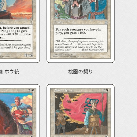
雛 ホウ統
桃園の契り