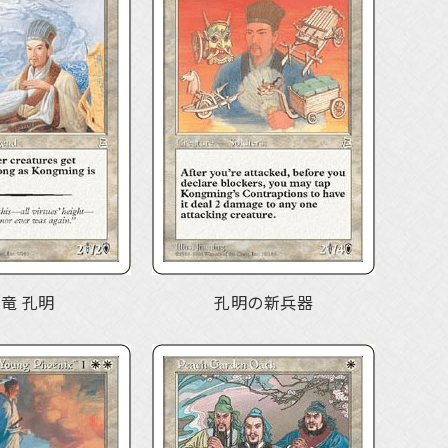
竜 孔明
孔明の新兵器