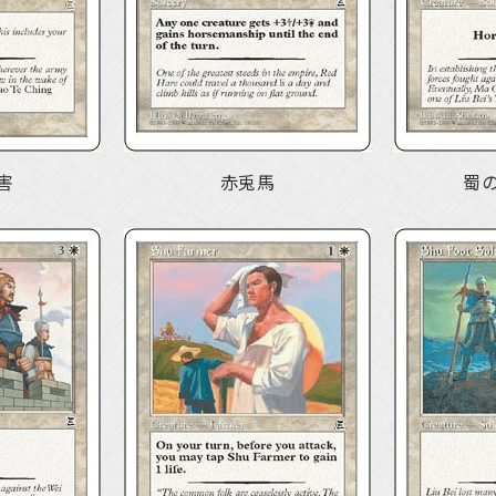
害
赤兎馬
蜀