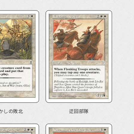
かしの敗北
迂回部隊