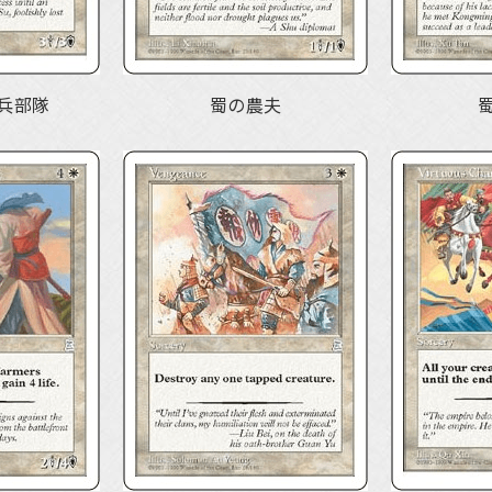
兵部隊
蜀の農夫