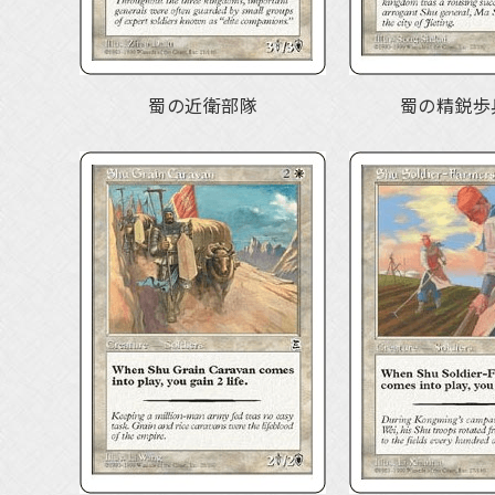
蜀の近衛部隊
蜀の精鋭歩