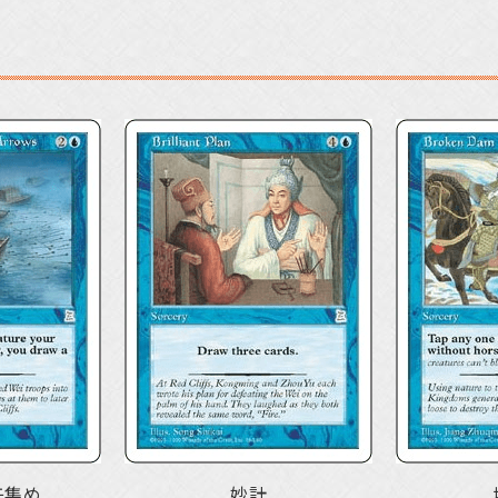
矢集め
妙計