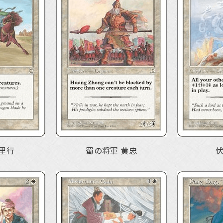
里行
蜀の将軍 黄忠
伏