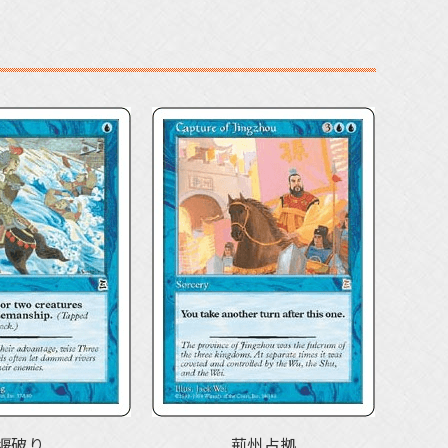
堰破り
荊州占拠