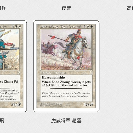
田兵
復讐
高
張飛
虎威将軍 趙雲