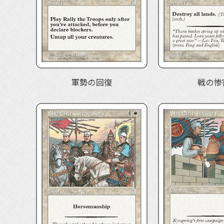
軍勢の回復
戦の惨