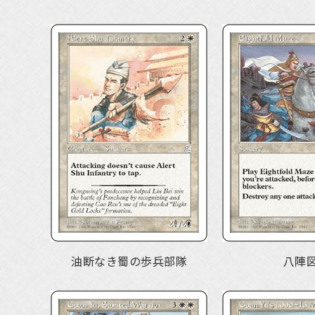
油断なき蜀の歩兵部隊
八陣