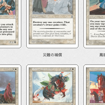
災難の補償
鳳