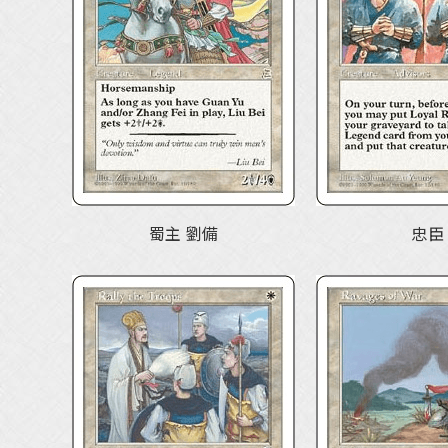
蜀主 劉備
忠臣