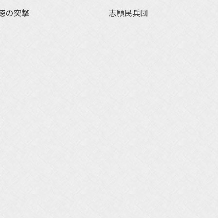
徳の突撃
志願民兵団