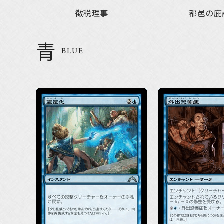
徴税理事
都邑の庇
青
BLUE