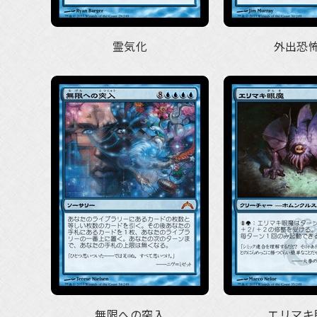
霊気化
外出恐
無限への突入
エリマキ