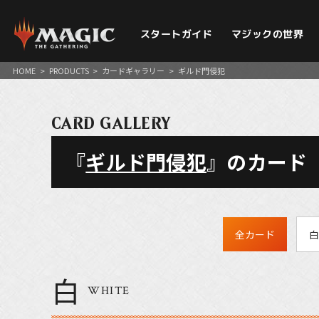
スタートガイド
マジックの世界
HOME
>
PRODUCTS
>
カードギャラリー
>
ギルド門侵犯
CARD GALLERY
『
ギルド門侵犯
』のカード
全カード
白
白
WHITE