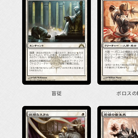
盲従
ボロスの