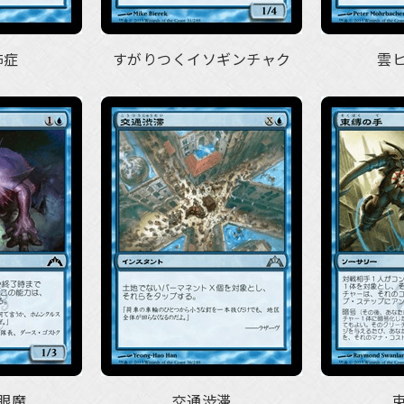
怖症
すがりつくイソギンチャク
雲
眼魔
交通渋滞