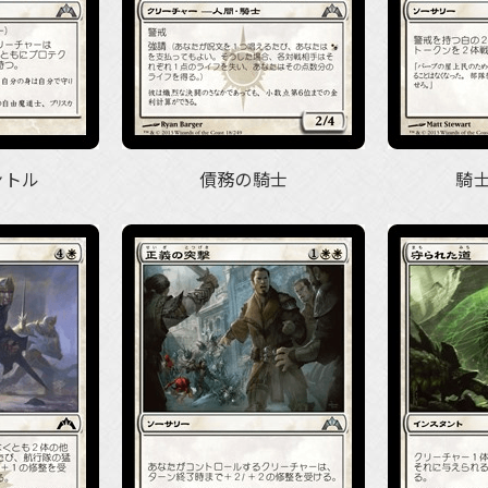
ントル
債務の騎士
騎