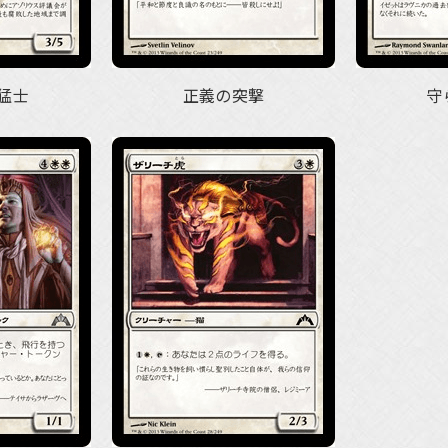
猛士
正義の突撃
守