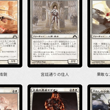
精鋭
宮廷通りの住人
果敢な