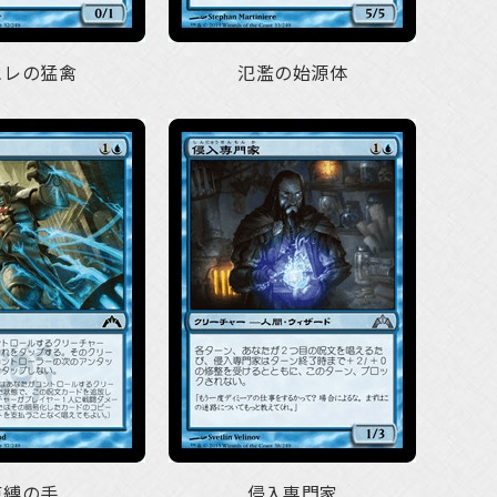
ヒレの猛禽
氾濫の始源体
束縛の手
侵入専門家