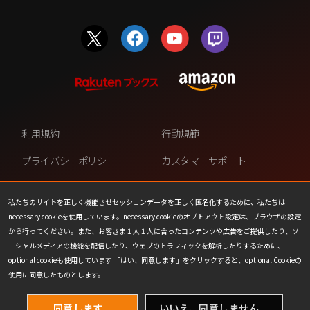
利用規約
行動規範
プライバシーポリシー
カスタマーサポート
ファンコンテンツ・ポリシー
個人情報の販売や共有を許可し
ない
私たちのサイトを正しく機能させセッションデータを正しく匿名化するために、私たちは
necessary cookieを使用しています。necessary cookieのオプトアウト設定は、ブラウザの設定
COOKIE
プレスリリース
から行ってください。また、お客さま１人１人に合ったコンテンツや広告をご提供したり、ソ
ーシャルメディアの機能を配信したり、ウェブのトラフィックを解析したりするために、
会社情報
お問い合わせ
optional cookieも使用しています 「はい、同意します」をクリックすると、optional Cookieの
使用に同意したものとします。
同意します。
いいえ、同意しません。