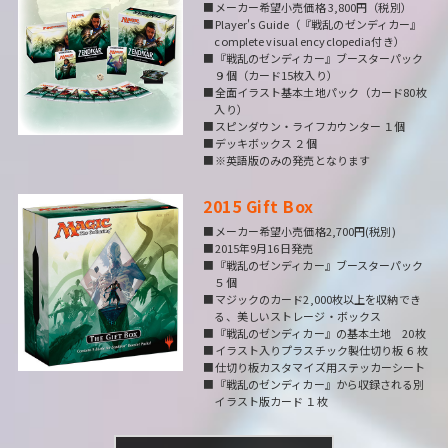
■メーカー希望小売価格 3,800円（税別）
■Player's Guide（『戦乱のゼンディカー』
complete visual encyclopedia付き）
■『戦乱のゼンディカー』ブースターパック
９個（カード15枚入り）
■全面イラスト基本土地パック（カード80枚
入り）
■スピンダウン・ライフカウンター １個
■デッキボックス ２個
■※英語版のみの発売となります
2015 Gift Box
■メーカー希望小売価格2,700円(税別)
■2015年9月16日発売
■『戦乱のゼンディカー』ブースターパック
５個
■マジックのカード2,000枚以上を収納でき
る、美しいストレージ・ボックス
■『戦乱のゼンディカー』の基本土地 20枚
■イラスト入りプラスチック製仕切り板 ６枚
■仕切り板カスタマイズ用ステッカーシート
■『戦乱のゼンディカー』から収録される別
イラスト版カード １枚