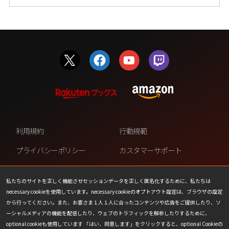
利用規約
行動規範
プライバシーポリシー
カスタマーサポート
ファンコンテンツ・ポリシー
個人情報の販売や共有を許可し
ない
私たちのサイトを正しく機能させセッションデータを正しく匿名化するために、私たちは
necessary cookieを使用しています。necessary cookieのオプトアウト設定は、ブラウザの設定
COOKIE
プレスリリース
から行ってください。また、お客さま１人１人に合ったコンテンツや広告をご提供したり、ソ
ーシャルメディアの機能を配信したり、ウェブのトラフィックを解析したりするために、
会社情報
お問い合わせ
optional cookieも使用しています 「はい、同意します」をクリックすると、optional Cookieの