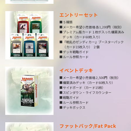
エントリーセット
■５種類
■メーカー希望小売価格 各1,200円（税別）
■プレミアム版カード１枚が入った構築済み
デッキ（カード60枚入り）
■『戦乱のゼンディカー』ブースターパック
（カード15枚入り） ２個
■デッキ戦略ガイド
■ルール参照カード
イベントデッキ
■メーカー希望小売価格 2,500円（税別）
■構築済みデッキ（カード60枚入り）
■サイドボード（カード15枚）
■スピンダウン・ライフカウンター
■戦略ガイド
■ルール参照カード
■デッキボックス
ファットパック/Fat Pack