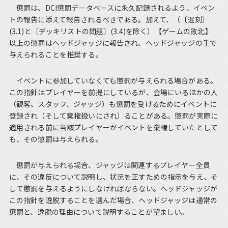
懲罰は、DCI懲罰データベースに永久記録されるよう、イベン
トの報告に添えて報告されるべきである。加えて、（〔遅刻〕
(3.1)と〔デッキリストの問題〕(3.4)を除く）【ゲームの敗北】
以上の懲罰はヘッドジャッジに報告され、ヘッドジャッジの手で
与えられることを推奨する。
イベントに参加していなくても懲罰が与えられる場合がある。
この指針はプレイヤーを前提にしているが、会場にいるほかの人
（観客、スタッフ、ジャッジ）も懲罰を受けるためにイベントに
登録され（そして棄権扱いにされ）ることがある。懲罰が実際に
適用される前に当該プレイヤーがイベントを棄権していたとして
も、その懲罰は与えられる。
懲罰が与えられる場合、ジャッジは関連するプレイヤー全員
に、その違反について説明し、状況を正すための指示を与え、そ
して懲罰を与えるようにしなければならない。ヘッドジャッジが
この指針を逸脱することを選んだ場合、ヘッドジャッジは通常の
懲罰と、逸脱の理由について説明することが望ましい。