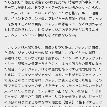
から逸脱した懲罰を決定する権限を持つ。特定の例外事象とは、
テーブルが倒れた、ドラフト・ブースターに他のセットからのカ
ードが入っていた、といった希なことだけを指す。ルール適用
度、イベントのラウンド数、プレイヤーの年齢や経験、プレイヤ
ーを教育するという目的、ジャッジの認定レベルなどは例外事象
として認められない。他のジャッジが逸脱を必要だと考えた場
合、ヘッドジャッジに相談しなければならない。
ジャッジは人間であり、間違うものである。ジャッジが間違っ
た場合、ジャッジは自分の誤りを認識し、プレイヤーに謝罪し、
手遅れになっていなければ修復する。イベントのスタッフがプレ
イヤーに間違った情報を与えたことによって何らかの違反になっ
た場合、ヘッドジャッジはその懲罰を格下げする権限を持つ。た
とえば、プレイヤーがジャッジにあるカードがそのフォーマット
で使えるかどうかを尋ね、ジャッジが使えると答えた場合、その
後でそのプレイヤーのデッキをチェックしたときにそのカードが
入っていたことによってデッキが不正になっていた場合、ヘッド
ジャッジは通常の手順通りデッキリストを修復するが、ジャッジ
の直接の誤りによるものなので懲罰を【警告】に格下げすること