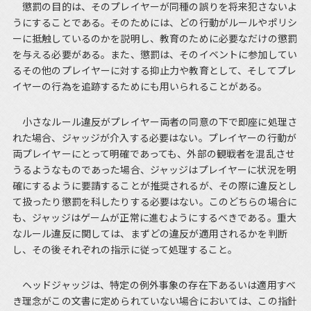
懲罰の目的は、そのプレイヤーが同種の誤りを将来犯さないよ
うにすることである。そのためには、どの行動がルールやポリシ
ーに抵触しているのかを説明し、教育のために必要なだけの懲罰
を与える必要がある。また、懲罰は、そのイベントに参加してい
るその他のプレイヤーに対する抑止力や教育として、そしてプレ
イヤーの行為を追跡するためにも用いられることがある。
小さなルール違反がプレイヤー両者の同意の下で即座に処理さ
れた場合、ジャッジが介入する必要はない。プレイヤーの行動が
両プレイヤーにとって明確であっても、外部の観戦者を混乱させ
うるようなものであった場合、ジャッジはプレイヤーに状況を明
確にするように要請することが推奨されるが、その際に違反とし
て扱ったり懲罰を科したりする必要はない。このどちらの場合に
も、ジャッジはゲームが正常に進むようにするべきである。重大
なルール違反に関しては、まずどの違反が適用されるかを判断
し、その後それぞれの指示に従って処理すること。
ヘッドジャッジは、特定の例外事象の存在下あるいは適用すべ
き理念がこの文書に定められていない場合においては、この指針