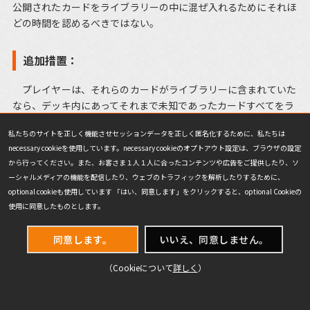
公開されたカードをライブラリーの中に混ぜ入れるためにそれほ
どの時間を認めるべきではない。
追加措置：
プレイヤーは、それらのカードがライブラリーに含まれていた
なら、デッキ内にあってそれまで未知であったカードすべてをラ
イブラリーの無作為化されている部分に戻して切り直す。その
私たちのサイトを正しく機能させセッションデータを正しく匿名化するために、私たちは
後、既知のカードをそれらの正しい位置に置く。
necessary cookieを使用しています。necessary cookieのオプトアウト設定は、ブラウザの設定
から行ってください。また、お客さま１人１人に合ったコンテンツや広告をご提供したり、ソ
2.3. ゲーム上の誤り ─ 非公開カードに関する誤り/Hidden
ーシャルメディアの機能を配信したり、ウェブのトラフィックを解析したりするために、
Card Error(HCE)
optional cookieも使用しています 「はい、同意します」をクリックすると、optional Cookieの
使用に同意したものとします。
懲罰：
同意します。
いいえ、同意しません。
【警告】
（Cookieについて
詳しく
）
定義：