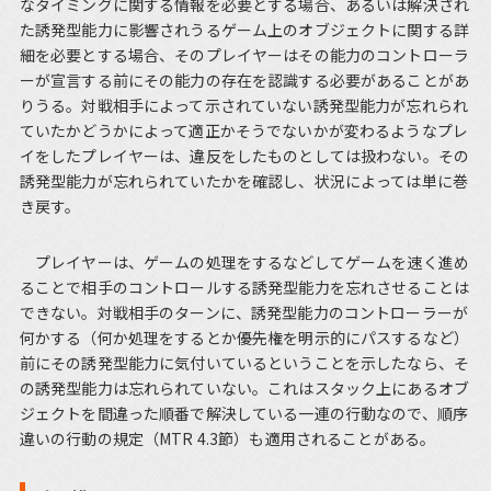
なタイミングに関する情報を必要とする場合、あるいは解決され
た誘発型能力に影響されうるゲーム上のオブジェクトに関する詳
細を必要とする場合、そのプレイヤーはその能力のコントローラ
ーが宣言する前にその能力の存在を認識する必要があることがあ
りうる。対戦相手によって示されていない誘発型能力が忘れられ
ていたかどうかによって適正かそうでないかが変わるようなプレ
イをしたプレイヤーは、違反をしたものとしては扱わない。その
誘発型能力が忘れられていたかを確認し、状況によっては単に巻
き戻す。
プレイヤーは、ゲームの処理をするなどしてゲームを速く進め
ることで相手のコントロールする誘発型能力を忘れさせることは
できない。対戦相手のターンに、誘発型能力のコントローラーが
何かする（何か処理をするとか優先権を明示的にパスするなど）
前にその誘発型能力に気付いているということを示したなら、そ
の誘発型能力は忘れられていない。これはスタック上にあるオブ
ジェクトを間違った順番で解決している一連の行動なので、順序
違いの行動の規定（MTR 4.3節）も適用されることがある。