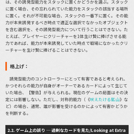
は、その誘発型能力をスタックに置くかどうかを選ぶ。スタック
に置く場合、その忘れられていた能力をスタックの該当する場所
に置く。それが不可能な場合、スタックの一番下に置く。その能
力が本来誘発するべき時点で適正な選択でなかったオブジェクト
を含む選択を、その誘発型能力について行うことはできない。た
とえば、プレイヤーにクリーチャーを1体生け贄に捧げさせる能
力であれば、能力が本来誘発していた時点で戦場になかったクリ
ーチャーを生け贄に捧げることはできない。
格上げ：
誘発型能力のコントローラーにとって有害であると考えられ、
かつそれらの能力が自身がオーナーであるカードによって生じて
いた場合、【警告】が与えられる。現在のゲームの局面はその決
定には影響しない。ただし、対称的能力（《
吠えたける鉱山
》な
ど）の場合、通常、誰が影響を受けるのかによって有害かどうか
を判断する。
2.2. ゲーム上の誤り ─ 過剰なカードを見た/Looking at Extra