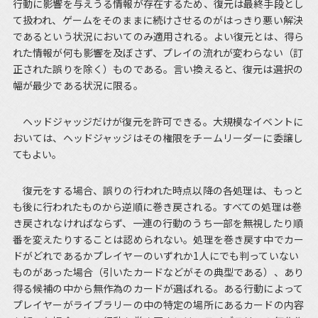
行動に影響を与えうる情報が存在するため、復元は最終手段とし
て扱われ、ゲームをそのままに続けさせるのがはっきり悪い解決
であるという状況においてのみ適用される。よい復元とは、得ら
れた情報が何も影響を及ぼさず、プレイの流れが変わらない（訂
正された誤りを除く）ものである。言い換えると、復元は選択の
幅が最少である状況に限る。
ヘッドジャッジだけが復元を許可できる。大規模なイベントに
おいては、ヘッドジャッジはその権限をチームリーダーに委譲し
てもよい。
復元をする場合、誤りの行われた時点以降の各処理は、もっと
も後に行われたものから逆順に巻き戻される。すべての処理は巻
き戻されなければならず、一連の行動のうち一部を無視したり順
番を変えたりすることは認められない。処理を巻き戻す中でカー
ドがどれであるかプレイヤーのいずれか1人にでも判っていない
ものがあった場合（引いたカードなどがその典型である）、あり
得る候補の中から無作為のカードが選ばれる。ある行動によって
プレイヤーがライブラリーの中の特定の場所にあるカードの内容