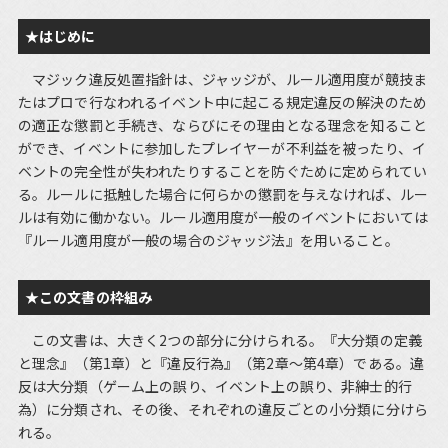
★はじめに
マジック違反処置指針は、ジャッジが、ルール適用度が競技ま
たはプロで行なわれるイベント中に起こる規定違反の解決のため
の適正な懲罰と手続き、ならびにその理由となる理念を知ること
ができ、イベントに参加したプレイヤーが不利益を被ったり、イ
ベントの完全性が失われたりすることを防ぐために定められてい
る。ルールに抵触した場合に何らかの懲罰を与えなければ、ルー
ルは有効に働かない。ルール適用度が一般のイベントにおいては
『ルール適用度が一般の場合のジャッジ法』を用いること。
★この文書の枠組み
この文書は、大きく2つの部分に分けられる。『大分類の定義
と理念』（第1章）と『違反行為』（第2章～第4章）である。違
反は大分類（ゲーム上の誤り、イベント上の誤り、非紳士的行
為）に分類され、その後、それぞれの違反ごとの小分類に分けら
れる。