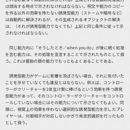
は該当する時点で示されなければならない。呪文や能力のコピー
を作る以外の効果を持たない誘発型能力（ストームや暗号など）
は自動的に解決されるが、その生成されるオブジェクトの解決
は、（それが誘発型能力でなくても）上記と同じ条件に従って示
されなければならない。
同じ能力内に「そうしたとき／when you do」が後に続く処理
を含む能力は、その処理を宣言することで示されたものとして扱
う。これは督励の類の能力でもっともよくあることである。
誘発型能力がゲームに影響を及ぼさない場合、それに気付いた
ことを示せていなくても違反とはならない。例えば、コントロー
ラーがクリーチャーを1体生け贄に捧げるという効果を持つ誘発
型能力があって、そのコントローラーがクリーチャーをコントロ
ールしていない場合にはその能力について示さなくてもよい。同
様に、視覚上の効果を伴わない選択的な誘発型能力を示したプレ
イヤーは、対戦相手が対応しないかぎり肯定的選択を行ったもの
として扱う。