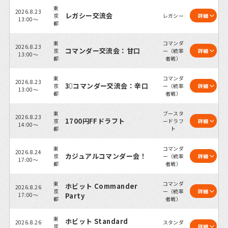
東
2026.8.23
レガシー交流会
京
レガシー
詳細
13:00～
都
東
コマンダ
2026.8.23
コマンダー交流会：甘口
京
ー（統率
詳細
13:00～
都
者戦）
東
コマンダ
2026.8.23
3⃣コマンダー交流会：辛口
京
ー（統率
詳細
13:00～
都
者戦）
東
ブースタ
2026.8.23
1700円FFドラフト
京
ードラフ
詳細
14:00～
都
ト
東
コマンダ
2026.8.24
カジュアルコマンダー会！
京
ー（統率
詳細
17:00～
都
者戦）
東
コマンダ
ホビット Commander
2026.8.26
京
ー（統率
詳細
17:00～
Party
都
者戦）
東
ホビット Standard
2026.8.26
スタンダ
京
詳細