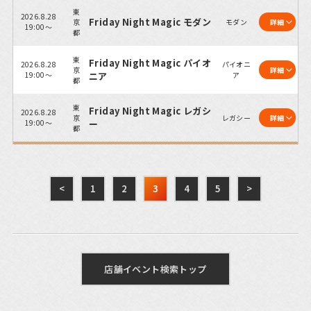
東
2026.8.28
Friday Night Magic モダン
京
モダン
詳細
19:00～
都
東
Friday Night Magic パイオ
2026.8.28
パイオニ
京
詳細
19:00～
ニア
ア
都
東
Friday Night Magic レガシ
2026.8.28
京
レガシー
詳細
19:00～
ー
都
<
1
2
3
4
5
>
店舗イベント検索トップ