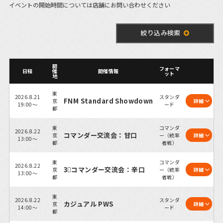
イベントの開始時間については店舗にお問い合わせください
絞り込み検索
開
フォーマ
日程
催
開催情報
ット
地
東
2026.8.21
スタンダ
FNM Standard Showdown
京
詳細
19:00～
ード
都
東
コマンダ
2026.8.22
コマンダー交流会：甘口
京
ー（統率
詳細
13:00～
都
者戦）
東
コマンダ
2026.8.22
3⃣コマンダー交流会：辛口
京
ー（統率
詳細
13:00～
都
者戦）
東
2026.8.22
スタンダ
カジュアル PWS
京
詳細
14:00～
ード
都