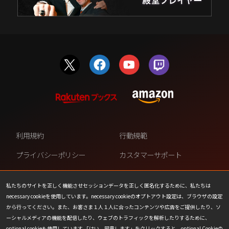
利用規約
行動規範
プライバシーポリシー
カスタマーサポート
ファンコンテンツ・ポリシー
個人情報の販売や共有を許可し
ない
私たちのサイトを正しく機能させセッションデータを正しく匿名化するために、私たちは
necessary cookieを使用しています。necessary cookieのオプトアウト設定は、ブラウザの設定
COOKIE
プレスリリース
から行ってください。また、お客さま１人１人に合ったコンテンツや広告をご提供したり、ソ
ーシャルメディアの機能を配信したり、ウェブのトラフィックを解析したりするために、
会社情報
お問い合わせ
optional cookieも使用しています 「はい、同意します」をクリックすると、optional Cookieの