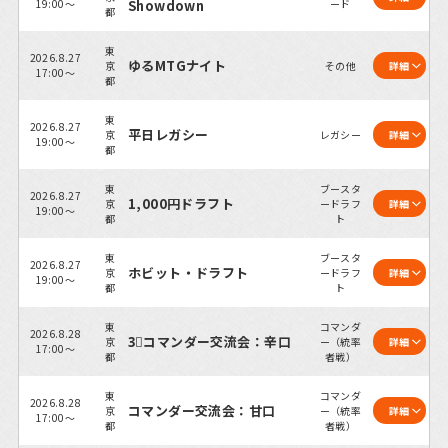
19:00～
Showdown
ード
都
東
2026.8.27
ゆるMTGナイト
京
その他
詳細
17:00～
都
東
2026.8.27
平日レガシー
京
レガシー
詳細
19:00～
都
東
ブースタ
2026.8.27
1,000円ドラフト
京
ードラフ
詳細
19:00～
都
ト
東
ブースタ
2026.8.27
ホビット・ドラフト
京
ードラフ
詳細
19:00～
都
ト
東
コマンダ
2026.8.28
3⃣コマンダー交流会：辛口
京
ー（統率
詳細
17:00～
都
者戦）
東
コマンダ
2026.8.28
コマンダー交流会：甘口
京
ー（統率
詳細
17:00～
都
者戦）