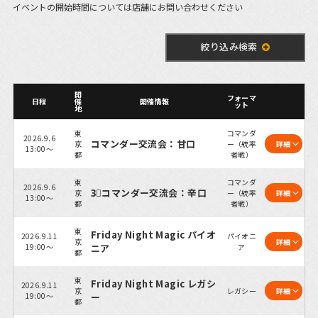
イベントの開始時間については店舗にお問い合わせください
絞り込み検索
開
フォーマ
日程
催
開催情報
ット
地
東
コマンダ
2026.9.6
コマンダー交流会：甘口
京
ー（統率
詳細
13:00～
都
者戦）
東
コマンダ
2026.9.6
3⃣コマンダー交流会：辛口
京
ー（統率
詳細
13:00～
都
者戦）
東
Friday Night Magic パイオ
2026.9.11
パイオニ
京
詳細
19:00～
ニア
ア
都
東
Friday Night Magic レガシ
2026.9.11
京
レガシー
詳細
19:00～
ー
都