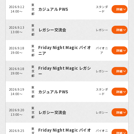
東
2026.9.12
スタンダ
カジュアル PWS
京
詳細
14:00～
ード
都
東
2026.9.13
レガシー交流会
京
レガシー
詳細
13:00～
都
東
Friday Night Magic パイオ
2026.9.18
パイオニ
京
詳細
19:00～
ニア
ア
都
東
Friday Night Magic レガシ
2026.9.18
京
レガシー
詳細
19:00～
ー
都
東
2026.9.19
スタンダ
カジュアル PWS
京
詳細
14:00～
ード
都
東
2026.9.20
レガシー交流会
京
レガシー
詳細
13:00～
都
東
Friday Night Magic パイオ
2026.9.25
パイオニ
京
詳細