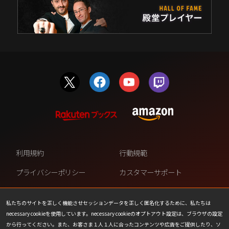
利用規約
行動規範
プライバシーポリシー
カスタマーサポート
ファンコンテンツ・ポリシー
個人情報の販売や共有を許可し
ない
私たちのサイトを正しく機能させセッションデータを正しく匿名化するために、私たちは
necessary cookieを使用しています。necessary cookieのオプトアウト設定は、ブラウザの設定
COOKIE
プレスリリース
から行ってください。また、お客さま１人１人に合ったコンテンツや広告をご提供したり、ソ