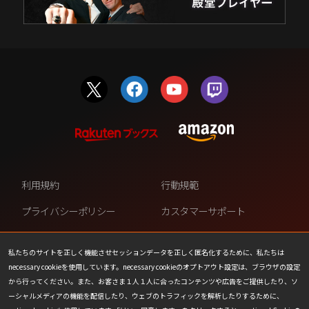
利用規約
行動規範
プライバシーポリシー
カスタマーサポート
ファンコンテンツ・ポリシー
個人情報の販売や共有を許可し
ない
私たちのサイトを正しく機能させセッションデータを正しく匿名化するために、私たちは
necessary cookieを使用しています。necessary cookieのオプトアウト設定は、ブラウザの設定
COOKIE
プレスリリース
から行ってください。また、お客さま１人１人に合ったコンテンツや広告をご提供したり、ソ
ーシャルメディアの機能を配信したり、ウェブのトラフィックを解析したりするために、
会社情報
お問い合わせ