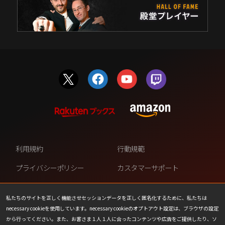
利用規約
行動規範
プライバシーポリシー
カスタマーサポート
ファンコンテンツ・ポリシー
個人情報の販売や共有を許可し
ない
私たちのサイトを正しく機能させセッションデータを正しく匿名化するために、私たちは
necessary cookieを使用しています。necessary cookieのオプトアウト設定は、ブラウザの設定
COOKIE
プレスリリース
から行ってください。また、お客さま１人１人に合ったコンテンツや広告をご提供したり、ソ