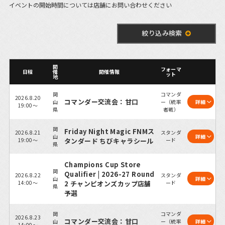
イベントの開始時間については店舗にお問い合わせください
絞り込み検索
開
フォーマ
日程
催
開催情報
ット
地
岡
コマンダ
2026.8.20
コマンダー交流会：甘口
山
ー（統率
詳細
19:00～
県
者戦）
岡
Friday Night Magic FNMス
2026.8.21
スタンダ
山
詳細
19:00～
タンダード ちびキャラシール
ード
県
Champions Cup Store
岡
Qualifier | 2026-27 Round
2026.8.22
スタンダ
山
詳細
14:00～
2 チャンピオンズカップ店舗
ード
県
予選
岡
コマンダ
2026.8.23
コマンダー交流会：甘口
山
ー（統率
詳細
14:00～