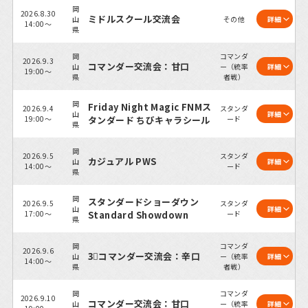
岡
2026.8.30
ミドルスクール交流会
山
その他
詳細
14:00～
県
岡
コマンダ
2026.9.3
コマンダー交流会：甘口
山
ー（統率
詳細
19:00～
県
者戦）
岡
Friday Night Magic FNMス
2026.9.4
スタンダ
山
詳細
19:00～
タンダード ちびキャラシール
ード
県
岡
2026.9.5
スタンダ
カジュアル PWS
山
詳細
14:00～
ード
県
岡
スタンダードショーダウン
2026.9.5
スタンダ
山
詳細
17:00～
Standard Showdown
ード
県
岡
コマンダ
2026.9.6
3⃣コマンダー交流会：辛口
山
ー（統率
詳細
14:00～
県
者戦）
岡
コマンダ
2026.9.10
コマンダー交流会：甘口
山
ー（統率
詳細