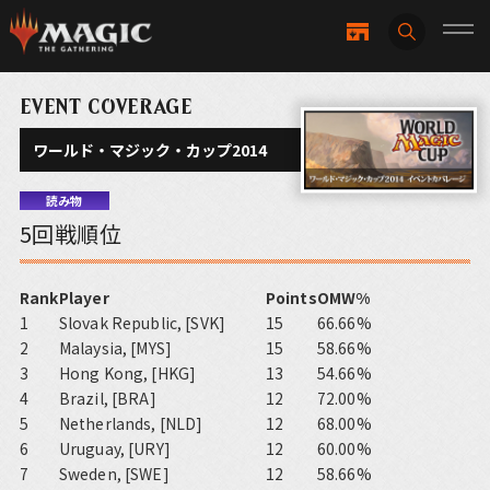
EVENT COVERAGE
ワールド・マジック・カップ2014
読み物
5回戦順位
Rank
Player
Points
OMW%
1
Slovak Republic, [SVK]
15
66.66%
2
Malaysia, [MYS]
15
58.66%
3
Hong Kong, [HKG]
13
54.66%
4
Brazil, [BRA]
12
72.00%
5
Netherlands, [NLD]
12
68.00%
6
Uruguay, [URY]
12
60.00%
7
Sweden, [SWE]
12
58.66%