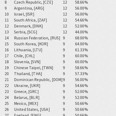
8
Czech Republic, [CZE]
12
58.66%
9
Argentina, [ARG]
12
56.00%
10
Israel, [ISR]
12
56.00%
11
South Africa, [ZAF]
12
54.66%
12
Denmark, [DNK]
12
52.00%
13
Serbia, [SCG]
12
44.00%
14
Russian Federation, [RUS]
9
68.00%
15
South Korea, [KOR]
9
64.00%
16
Lithuania, [LTU]
9
61.33%
17
Chile, [CHL]
9
60.00%
18
Slovenia, [SVN]
9
60.00%
19
Chinese Taipei, [TWN]
9
58.66%
20
Thailand, [THA]
9
57.33%
21
Dominican Republic, [DOM]
9
56.00%
22
Ukraine, [UKR]
9
54.66%
23
Greece, [GRC]
9
52.00%
24
Belarus, [BLR]
9
52.00%
25
Mexico, [MEX]
9
50.66%
26
United States, [USA]
9
50.66%
27
England, [ENG]
9
50.66%