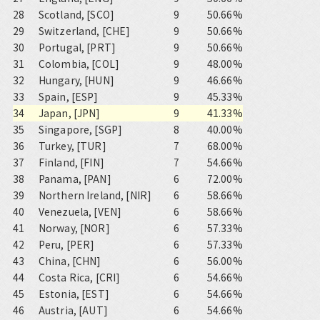
28
Scotland, [SCO]
9
50.66%
29
Switzerland, [CHE]
9
50.66%
30
Portugal, [PRT]
9
50.66%
31
Colombia, [COL]
9
48.00%
32
Hungary, [HUN]
9
46.66%
33
Spain, [ESP]
9
45.33%
34
Japan, [JPN]
9
41.33%
35
Singapore, [SGP]
8
40.00%
36
Turkey, [TUR]
7
68.00%
37
Finland, [FIN]
7
54.66%
38
Panama, [PAN]
6
72.00%
39
Northern Ireland, [NIR]
6
58.66%
40
Venezuela, [VEN]
6
58.66%
41
Norway, [NOR]
6
57.33%
42
Peru, [PER]
6
57.33%
43
China, [CHN]
6
56.00%
44
Costa Rica, [CRI]
6
54.66%
45
Estonia, [EST]
6
54.66%
46
Austria, [AUT]
6
54.66%