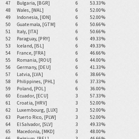
47
Bulgaria, [BGR]
6
53.33%
48
Wales, [WAL]
6
52.00%
49
Indonesia, [IDN]
6
52.00%
50
Guatemala, [GTM]
6
50.66%
51
Italy, [ITA]
6
50.66%
52
Paraguay, [PRY]
6
49.33%
53
Iceland, [ISL]
6
49.33%
54
France, [FRA]
6
46.66%
55
Romania, [ROU]
6
44.00%
56
Germany, [DEU]
6
41.33%
57
Latvia, [LVA]
6
38.66%
58
Philippines, [PHL]
6
37.33%
59
Poland, [POL]
6
36.00%
60
Ecuador, [ECU]
3
57.33%
61
Croatia, [HRV]
3
52.00%
62
Luxembourg, [LUX]
3
52.00%
63
Puerto Rico, [PLW]
3
52.00%
64
El Salvador, [SLV]
3
49.33%
65
Macedonia, [MKD]
3
48.00%
66
Belgium, [BEL]
3
46.66%