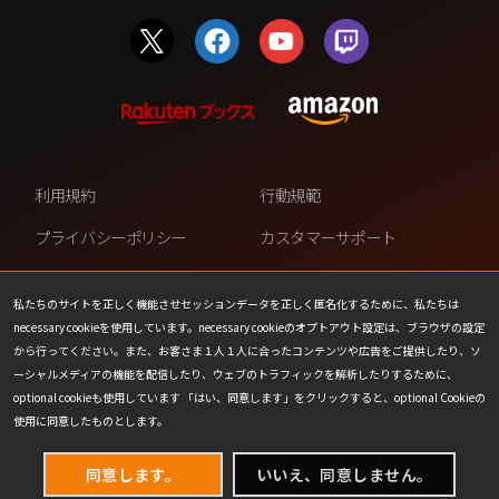
利用規約
行動規範
プライバシーポリシー
カスタマーサポート
ファンコンテンツ・ポリシー
個人情報の販売や共有を許可し
ない
私たちのサイトを正しく機能させセッションデータを正しく匿名化するために、私たちは
necessary cookieを使用しています。necessary cookieのオプトアウト設定は、ブラウザの設定
COOKIE
プレスリリース
から行ってください。また、お客さま１人１人に合ったコンテンツや広告をご提供したり、ソ
ーシャルメディアの機能を配信したり、ウェブのトラフィックを解析したりするために、
会社情報
お問い合わせ
optional cookieも使用しています 「はい、同意します」をクリックすると、optional Cookieの
使用に同意したものとします。
同意します。
いいえ、同意しません。