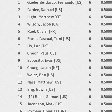
1
Gueler Berdasco, Fernando [US]
6
0.500
2
Pardee, Samuel [US]
6
0.500
3
Light, Matthew [XE]
6
0.500
4
Wilson, Jacob [CA]
6
0.500
5
Ruel, Olivier [FR]
6
0.500
6
Ramis Pascual, Toni [US]
6
0.500
7
Ho, Lan [US]
6
0.500
8
Cheon, Paul [US]
6
0.500
9
Esposito, Evan [US]
6
0.500
10
Chung, Jason [NZ]
6
0.500
11
Weitz, Ben [US]
6
0.500
12
Nass, Matthew [US]
6
0.500
13
Eng, Edwin [US]
6
0.500
14
(11) Black, Samuel [US]
6
0.500
15
Jacobson, Mark [US]
6
0.500
16
Romani, Douglas [BR]
6
0.500