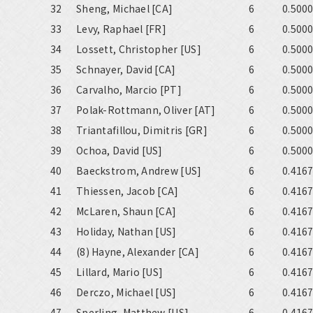
32
Sheng, Michael [CA]
6
0.500
33
Levy, Raphael [FR]
6
0.500
34
Lossett, Christopher [US]
6
0.500
35
Schnayer, David [CA]
6
0.500
36
Carvalho, Marcio [PT]
6
0.500
37
Polak-Rottmann, Oliver [AT]
6
0.500
38
Triantafillou, Dimitris [GR]
6
0.500
39
Ochoa, David [US]
6
0.500
40
Baeckstrom, Andrew [US]
6
0.416
41
Thiessen, Jacob [CA]
6
0.416
42
McLaren, Shaun [CA]
6
0.416
43
Holiday, Nathan [US]
6
0.416
44
(8) Hayne, Alexander [CA]
6
0.416
45
Lillard, Mario [US]
6
0.416
46
Derczo, Michael [US]
6
0.416
47
Sperling, Matthew [US]
6
0.416