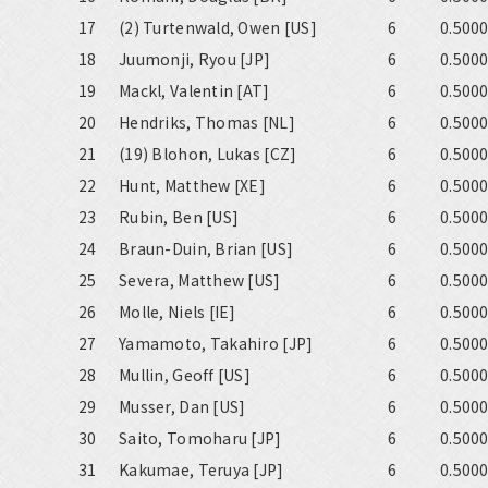
17
(2) Turtenwald, Owen [US]
6
0.500
18
Juumonji, Ryou [JP]
6
0.500
19
Mackl, Valentin [AT]
6
0.500
20
Hendriks, Thomas [NL]
6
0.500
21
(19) Blohon, Lukas [CZ]
6
0.500
22
Hunt, Matthew [XE]
6
0.500
23
Rubin, Ben [US]
6
0.500
24
Braun-Duin, Brian [US]
6
0.500
25
Severa, Matthew [US]
6
0.500
26
Molle, Niels [IE]
6
0.500
27
Yamamoto, Takahiro [JP]
6
0.500
28
Mullin, Geoff [US]
6
0.500
29
Musser, Dan [US]
6
0.500
30
Saito, Tomoharu [JP]
6
0.500
31
Kakumae, Teruya [JP]
6
0.500