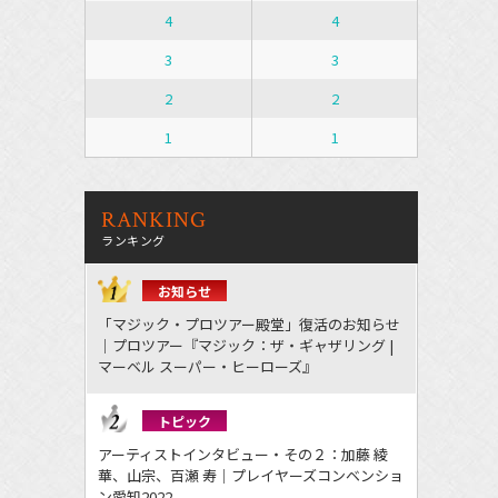
4
4
3
3
2
2
1
1
RANKING
ランキング
お知らせ
「マジック・プロツアー殿堂」復活のお知らせ
｜プロツアー『マジック：ザ・ギャザリング |
マーベル スーパー・ヒーローズ』
トピック
アーティストインタビュー・その２：加藤 綾
華、山宗、百瀬 寿｜プレイヤーズコンベンショ
ン愛知2022