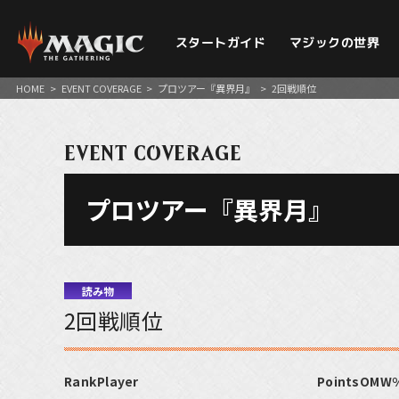
スタートガイド
マジックの世界
HOME
>
EVENT COVERAGE
>
プロツアー『異界月』
>
2回戦順位
EVENT COVERAGE
プロツアー『異界月』
読み物
2回戦順位
Rank
Player
Points
OMW