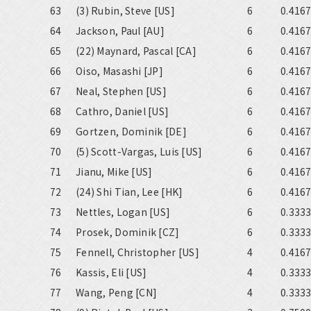
63
(3) Rubin, Steve [US]
6
0.416
64
Jackson, Paul [AU]
6
0.416
65
(22) Maynard, Pascal [CA]
6
0.416
66
Oiso, Masashi [JP]
6
0.416
67
Neal, Stephen [US]
6
0.416
68
Cathro, Daniel [US]
6
0.416
69
Gortzen, Dominik [DE]
6
0.416
70
(5) Scott-Vargas, Luis [US]
6
0.416
71
Jianu, Mike [US]
6
0.416
72
(24) Shi Tian, Lee [HK]
6
0.416
73
Nettles, Logan [US]
6
0.333
74
Prosek, Dominik [CZ]
6
0.333
75
Fennell, Christopher [US]
4
0.416
76
Kassis, Eli [US]
4
0.333
77
Wang, Peng [CN]
4
0.333