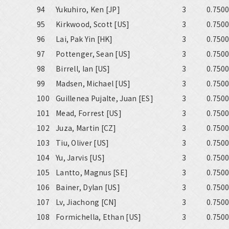
94
Yukuhiro, Ken [JP]
3
0.750
95
Kirkwood, Scott [US]
3
0.750
96
Lai, Pak Yin [HK]
3
0.750
97
Pottenger, Sean [US]
3
0.750
98
Birrell, Ian [US]
3
0.750
99
Madsen, Michael [US]
3
0.750
100
Guillenea Pujalte, Juan [ES]
3
0.750
101
Mead, Forrest [US]
3
0.750
102
Juza, Martin [CZ]
3
0.750
103
Tiu, Oliver [US]
3
0.750
104
Yu, Jarvis [US]
3
0.750
105
Lantto, Magnus [SE]
3
0.750
106
Bainer, Dylan [US]
3
0.750
107
Lv, Jiachong [CN]
3
0.750
108
Formichella, Ethan [US]
3
0.750