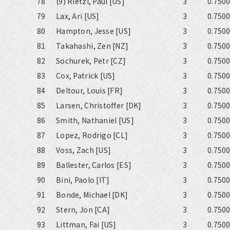
78
(9) Rietzl, Paul [US]
3
0.750
79
Lax, Ari [US]
3
0.750
80
Hampton, Jesse [US]
3
0.750
81
Takahashi, Zen [NZ]
3
0.750
82
Sochurek, Petr [CZ]
3
0.750
83
Cox, Patrick [US]
3
0.750
84
Deltour, Louis [FR]
3
0.750
85
Larsen, Christoffer [DK]
3
0.750
86
Smith, Nathaniel [US]
3
0.750
87
Lopez, Rodrigo [CL]
3
0.750
88
Voss, Zach [US]
3
0.750
89
Ballester, Carlos [ES]
3
0.750
90
Bini, Paolo [IT]
3
0.750
91
Bonde, Michael [DK]
3
0.750
92
Stern, Jon [CA]
3
0.750
93
Littman, Fai [US]
3
0.750