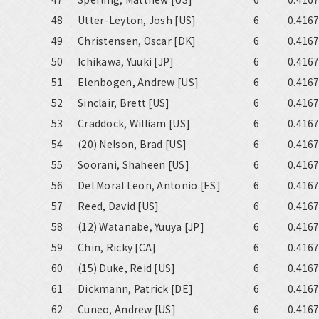
48
Utter-Leyton, Josh [US]
6
0.416
49
Christensen, Oscar [DK]
6
0.416
50
Ichikawa, Yuuki [JP]
6
0.416
51
Elenbogen, Andrew [US]
6
0.416
52
Sinclair, Brett [US]
6
0.416
53
Craddock, William [US]
6
0.416
54
(20) Nelson, Brad [US]
6
0.416
55
Soorani, Shaheen [US]
6
0.416
56
Del Moral Leon, Antonio [ES]
6
0.416
57
Reed, David [US]
6
0.416
58
(12) Watanabe, Yuuya [JP]
6
0.416
59
Chin, Ricky [CA]
6
0.416
60
(15) Duke, Reid [US]
6
0.416
61
Dickmann, Patrick [DE]
6
0.416
62
Cuneo, Andrew [US]
6
0.416