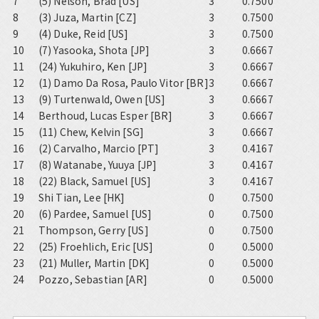
7
(5) Nelson, Brad [US]
3
0.7500
8
(3) Juza, Martin [CZ]
3
0.7500
9
(4) Duke, Reid [US]
3
0.7500
10
(7) Yasooka, Shota [JP]
3
0.6667
11
(24) Yukuhiro, Ken [JP]
3
0.6667
12
(1) Damo Da Rosa, Paulo Vitor [BR]
3
0.6667
13
(9) Turtenwald, Owen [US]
3
0.6667
14
Berthoud, Lucas Esper [BR]
3
0.6667
15
(11) Chew, Kelvin [SG]
3
0.6667
16
(2) Carvalho, Marcio [PT]
3
0.4167
17
(8) Watanabe, Yuuya [JP]
3
0.4167
18
(22) Black, Samuel [US]
3
0.4167
19
Shi Tian, Lee [HK]
0
0.7500
20
(6) Pardee, Samuel [US]
0
0.7500
21
Thompson, Gerry [US]
0
0.7500
22
(25) Froehlich, Eric [US]
0
0.5000
23
(21) Muller, Martin [DK]
0
0.5000
24
Pozzo, Sebastian [AR]
0
0.5000