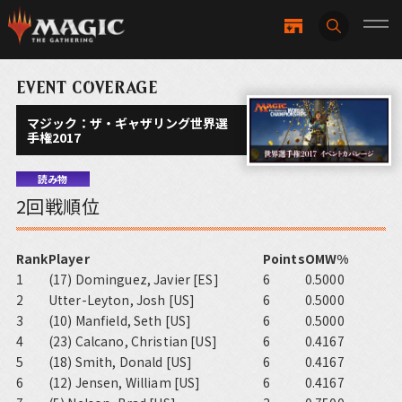
EVENT COVERAGE
マジック：ザ・ギャザリング世界選
手権2017
読み物
2回戦順位
Rank
Player
Points
OMW%
1
(17) Dominguez, Javier [ES]
6
0.5000
2
Utter-Leyton, Josh [US]
6
0.5000
3
(10) Manfield, Seth [US]
6
0.5000
4
(23) Calcano, Christian [US]
6
0.4167
5
(18) Smith, Donald [US]
6
0.4167
6
(12) Jensen, William [US]
6
0.4167